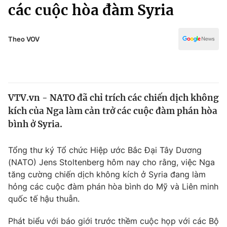
Chính trị
các cuộc hòa đàm Syria
Truyền hình
Văn hóa - Giải trí
Xã hội
Y tế
Theo VOV
Đời sống
Pháp luật
Công nghệ
Giáo dục
Y tế
VTV.vn - NATO đã chỉ trích các chiến dịch không
kích của Nga làm cản trở các cuộc đàm phán hòa
Thế giới
bình ở Syria.
Tin tức
Kinh tế
Tổng thư ký Tổ chức Hiệp ước Bắc Đại Tây Dương
Thế giới đó đây
(NATO) Jens Stoltenberg hôm nay cho rằng, việc Nga
Tài chính
tăng cường chiến dịch không kích ở Syria đang làm
Dữ liệu và đời sống
Câu chuyện quốc tế
hỏng các cuộc đàm phán hòa bình do Mỹ và Liên minh
Thị trường
quốc tế hậu thuẫn.
Truyền hình
Góc doanh nghiệp
Phát biểu với báo giới trước thềm cuộc họp với các Bộ