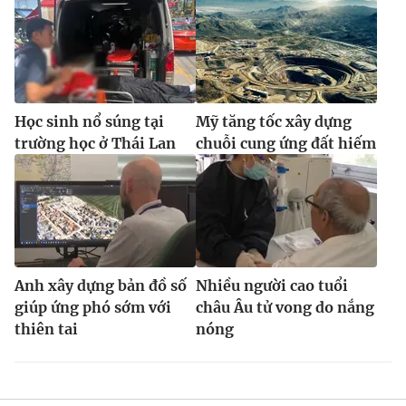
Ðiện thoại Thời báo VTV:
024.66 897 897
Email:
toasoan@vtv.vn
Liên hệ quảng cáo:
024-7300.7108
Học sinh nổ súng tại
Mỹ tăng tốc xây dựng
trường học ở Thái Lan
chuỗi cung ứng đất hiếm
Anh xây dựng bản đồ số
Nhiều người cao tuổi
giúp ứng phó sớm với
châu Âu tử vong do nắng
® Cấm sao chép dưới mọi hình thức nếu không có sự chấp
thiên tai
nóng
thuận bằng văn bản. Ghi rõ nguồn VTV.vn khi phát hành lại
thông tin từ website này.