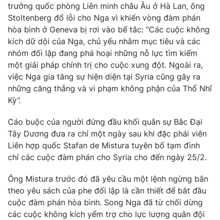
Phim VTV
trưởng quốc phòng Liên minh châu Âu ở Hà Lan, ông
Giải trí
Stoltenberg đổ lỗi cho Nga vì khiến vòng đàm phán
Hậu trường
hòa bình ở Geneva bị rơi vào bế tắc: “Các cuộc không
Điện ảnh
Đời sống
kích dữ dội của Nga, chủ yếu nhằm mục tiêu và các
Nhân vật
Âm nhạc
nhóm đối lập đang phá hoại những nỗ lực tìm kiếm
Du lịch
Khán giả
một giải pháp chính trị cho cuộc xung đột. Ngoài ra,
Giáo dục
Sao
việc Nga gia tăng sự hiện diện tại Syria cũng gây ra
Làm đẹp
Giải sao mai
Tuyển sinh
những căng thẳng và vi phạm không phận của Thổ Nhĩ
Công nghệ
Chất lượng cuộc sống
Kỳ”.
Học trực tuyến
Hitech Công nghệ tương lai
Cáo buộc của người đứng đầu khối quân sự Bắc Đại
Giao lưu trực tuyến
Tây Dương đưa ra chỉ một ngày sau khi đặc phái viên
Sản phẩm
Liên hợp quốc Stafan de Mistura tuyên bố tạm đình
Lịch phát sóng
Thị trường
chỉ các cuộc đàm phán cho Syria cho đến ngày 25/2.
Tư vấn
Ông Mistura trước đó đã yêu cầu một lệnh ngừng bắn
Chuyên mục khác
theo yêu sách của phe đối lập là cần thiết để bắt đầu
cuộc đàm phán hòa bình. Song Nga đã từ chối dừng
Emagazine
Podcast
các cuộc không kích yểm trợ cho lực lượng quân đội