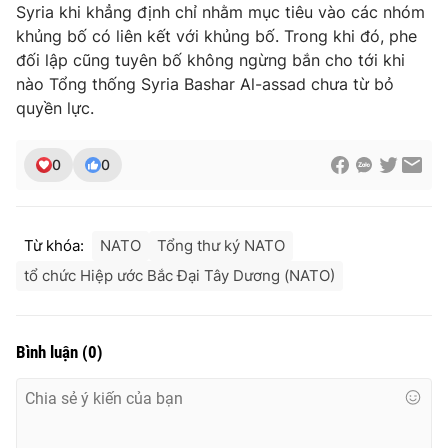
Syria khi khẳng định chỉ nhằm mục tiêu vào các nhóm
Photo
Infographic
khủng bố có liên kết với khủng bố. Trong khi đó, phe
đối lập cũng tuyên bố không ngừng bắn cho tới khi
nào Tổng thống Syria Bashar Al-assad chưa từ bỏ
Video
Shorts video
quyền lực.
VTV Money
VTV Thể thao
0
0
VTV Sức khoẻ
Bất động sản
Từ khóa:
NATO
Tổng thư ký NATO
Thị trường 24h
Tấm lòng Việt
tổ chức Hiệp ước Bắc Đại Tây Dương (NATO)
VTV4
Vươn mình bằng AI
Bình luận
(
0
)
VTV9
VTV8
Liên hệ tòa soạn
English