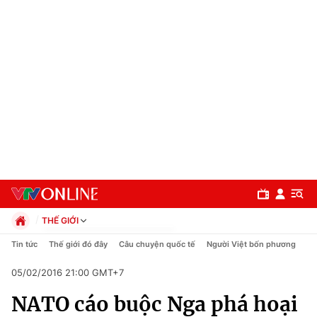
THẾ GIỚI
Chính trị
Tin tức
Thế giới đó đây
Câu chuyện quốc tế
Người Việt bốn phương
Xã hội
05/02/2016 21:00 GMT+7
Pháp luật
Chuyên mục
Kinh tế
NATO cáo buộc Nga phá hoại
Thể thao