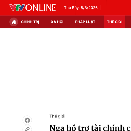
Thứ Bảy, 8/8/2026
CHÍNH TRỊ
XÃ HỘI
PHÁP LUẬT
THẾ GIỚI
Chính trị
Xã hội
Thế giới
Kinh tế
Tin tức
Tài chính
Thế giới đó đây
Thị trường
Câu chuyện quốc tế
Góc doanh nghiệp
Dữ liệu và đời sống
Thế giới
Nga hỗ trợ tài chính