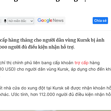
Góc ảnh
Chia sẻ
Giáo dục
Công nghệ
Tuyển sinh
Hitech Công ng
 cấp hàng tháng cho người dân vùng Kursk bị ảnh
Học trực tuyến
Sản phẩm
000 người đủ điều kiện nhận hỗ trợ.
g
Thị trường
Tư vấn
chỉ thị chính phủ liên bang cấp khoản
trợ cấp
hàng
710 USD) cho người dân vùng Kursk, áp dụng cho đến kh
.
ất nhà cửa do xung đột tại Kursk sẽ được nhận khoản h
ợ khác. Ước tính, hơn 112.000 người đủ điều kiện nhận hỗ