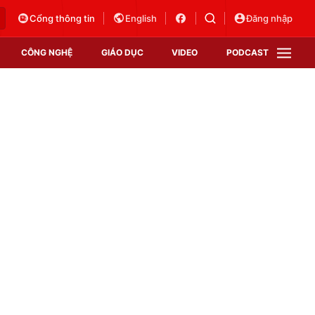
Cổng thông tin
English
Đăng nhập
CÔNG NGHỆ
GIÁO DỤC
VIDEO
PODCAST
VTV Money
VTV Thể thao
VTV Sức khoẻ
Bất động sản
Thị trường 24h
Tấm lòng Việt
Vươn mình bằng AI
VTV4
VTV8
VTV9
Lịch phát sóng
Giao lưu trực tuyến
Sự kiện