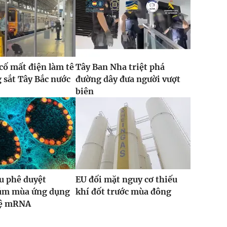
 cố mất điện làm tê
Tây Ban Nha triệt phá
g sắt Tây Bắc nước
đường dây đưa người vượt
biên
u phê duyệt
EU đối mặt nguy cơ thiếu
cúm mùa ứng dụng
khí đốt trước mùa đông
hệ mRNA