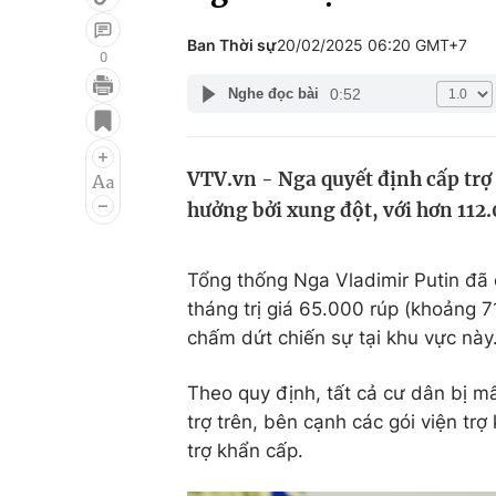
Ban Thời sự
20/02/2025 06:20 GMT+7
0
0:52
Nghe đọc bài
Giải trí
Đời sống
Điện ảnh
Du lịch
VTV.vn - Nga quyết định cấp trợ
Âm nhạc
Làm đẹp
hưởng bởi xung đột, với hơn 112.
Sao
Chất lượng cuộc sốn
Tổng thống Nga Vladimir Putin đã 
tháng trị giá 65.000 rúp (khoảng 
chấm dứt chiến sự tại khu vực này
Theo quy định, tất cả cư dân bị m
trợ trên, bên cạnh các gói viện tr
trợ khẩn cấp.