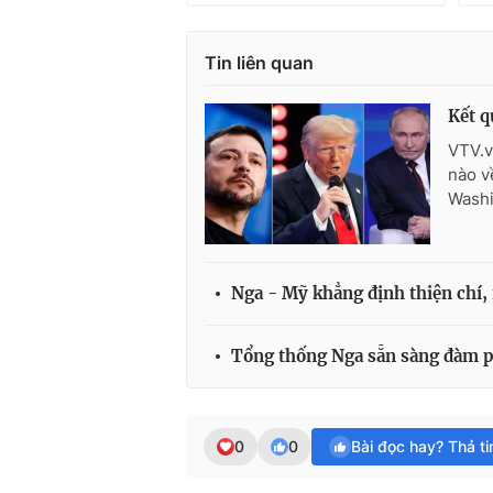
Tin liên quan
Kết q
VTV.v
nào v
Washi
Nga - Mỹ khẳng định thiện chí, 
Tổng thống Nga sẵn sàng đàm p
0
0
Bài đọc hay? Thả t