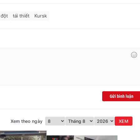
 đột
tái thiết
Kursk
Gửi bình luận
Xem theo ngày
XEM