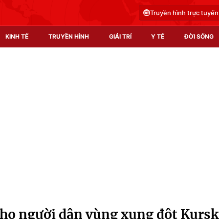
Truyền hình trực tuyến
KINH TẾ
TRUYỀN HÌNH
GIẢI TRÍ
Y TẾ
ĐỜI SỐNG
Pháp luật
Y tế
Truyền hình
Multimedia
Phim VTV
Video
Hậu trường
Shorts video
Nhân vật
Podcast
Khán giả
EMagazine
Giải sao mai
Photo
 cho người dân vùng xung đột Kursk
Infographic