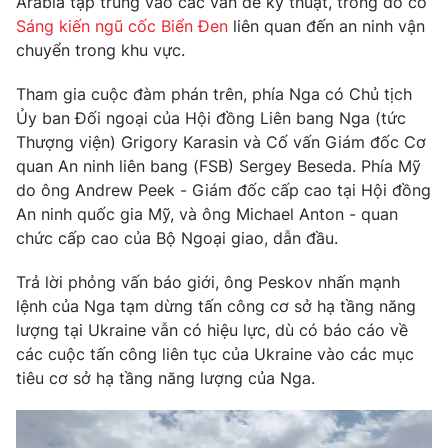
Arabia tập trung vào các vấn đề kỹ thuật, trong đó có
Phim VTV
Giải trí
Sáng kiến ngũ cốc Biển Đen
liên quan đến an ninh vận
Hậu trường
chuyển trong khu vực.
Điện ảnh
Đời sống
Nhân vật
Tham gia cuộc đàm phán trên, phía Nga có Chủ tịch
Âm nhạc
Ủy ban Đối ngoại của Hội đồng Liên bang Nga (tức
Du lịch
Khán giả
Giáo dục
Thượng viện) Grigory Karasin và Cố vấn Giám đốc Cơ
Sao
Làm đẹp
Giải sao mai
quan An ninh liên bang (FSB) Sergey Beseda. Phía Mỹ
Tuyển sinh
do ông Andrew Peek - Giám đốc cấp cao tại Hội đồng
Công nghệ
Chất lượng cuộc sống
An ninh quốc gia Mỹ, và ông Michael Anton - quan
Học trực tuyến
Hitech Công nghệ tương lai
chức cấp cao của Bộ Ngoại giao, dẫn đầu.
Giao lưu trực tuyến
Sản phẩm
Trả lời phỏng vấn báo giới, ông Peskov nhấn mạnh
lệnh của Nga tạm dừng tấn công cơ sở hạ tầng năng
Lịch phát sóng
Thị trường
lượng tại Ukraine vẫn có hiệu lực, dù có báo cáo về
các cuộc tấn công liên tục của Ukraine vào các mục
Tư vấn
tiêu cơ sở hạ tầng năng lượng của Nga.
Chuyên mục khác
Emagazine
Podcast