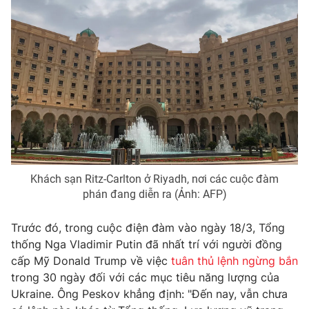
Photo
Infographic
Video
Shorts video
VTV Money
VTV Thể thao
VTV Sức khoẻ
Bất động sản
Khách sạn Ritz-Carlton ở Riyadh, nơi các cuộc đàm
Thị trường 24h
Tấm lòng Việt
phán đang diễn ra (Ảnh: AFP)
VTV4
Vươn mình bằng AI
Trước đó, trong cuộc điện đàm vào ngày 18/3, Tổng
thống Nga Vladimir Putin đã nhất trí với người đồng
cấp Mỹ Donald Trump về việc
tuân thủ lệnh ngừng bắn
VTV9
VTV8
trong 30 ngày đối với các mục tiêu năng lượng của
Ukraine. Ông Peskov khẳng định: "Đến nay, vẫn chưa
Liên hệ tòa soạn
English