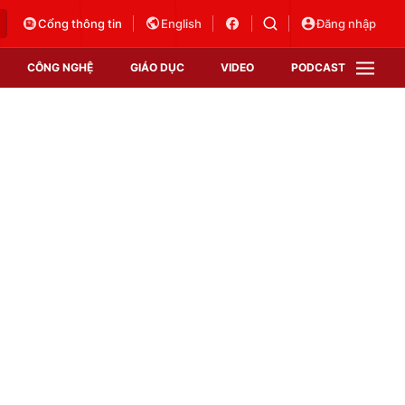
Cổng thông tin
English
Đăng nhập
CÔNG NGHỆ
GIÁO DỤC
VIDEO
PODCAST
VTV Money
VTV Thể thao
VTV Sức khoẻ
Bất động sản
Thị trường 24h
Tấm lòng Việt
Vươn mình bằng AI
VTV4
VTV8
VTV9
Lịch phát sóng
Giao lưu trực tuyến
Sự kiện