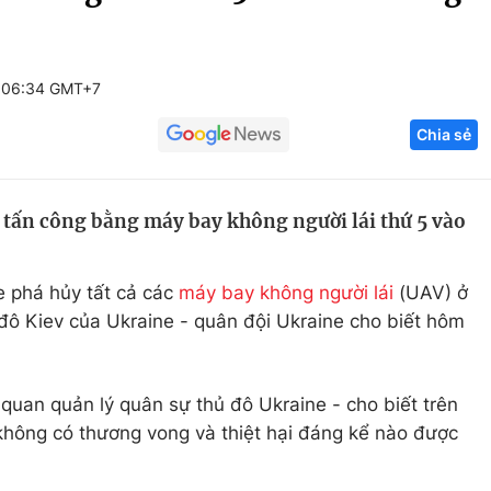
Góc ảnh
 06:34 GMT+7
Giáo dục
Công nghệ
Chia sẻ
Tuyển sinh
Hitech Công ng
Học trực tuyến
Sản phẩm
 tấn công bằng máy bay không người lái thứ 5 vào
g
Thị trường
Tư vấn
 phá hủy tất cả các
máy bay không người lái
(UAV) ở
 đô Kiev của Ukraine - quân đội Ukraine cho biết hôm
quan quản lý quân sự thủ đô Ukraine - cho biết trên
không có thương vong và thiệt hại đáng kể nào được