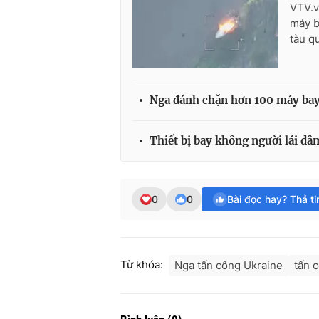
VTV.v
máy b
tàu q
Nga đánh chặn hơn 100 máy bay
Thiết bị bay không người lái đâ
0
0
Bài đọc hay? Thả t
Từ khóa:
Nga tấn công Ukraine
tấn 