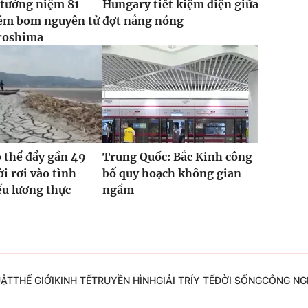
 tưởng niệm 81
Hungary tiết kiệm điện giữa
ém bom nguyên tử
đợt nắng nóng
roshima
ó thể đẩy gần 49
Trung Quốc: Bắc Kinh công
ời rơi vào tình
bố quy hoạch không gian
ếu lương thực
ngầm
UẬT
THẾ GIỚI
KINH TẾ
TRUYỀN HÌNH
GIẢI TRÍ
Y TẾ
ĐỜI SỐNG
CÔNG NG