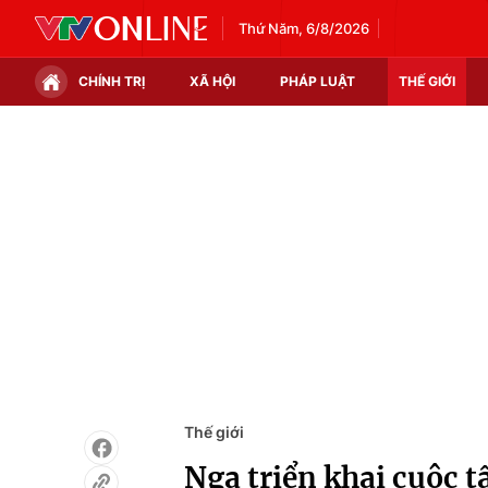
Thứ Năm, 6/8/2026
CHÍNH TRỊ
XÃ HỘI
PHÁP LUẬT
THẾ GIỚI
Chính trị
Xã hội
Thế giới
Kinh tế
Tin tức
Tài chính
Thế giới đó đây
Thị trường
Câu chuyện quốc tế
Góc doanh nghiệp
Dữ liệu và đời sống
Thế giới
Nga triển khai cuộc t