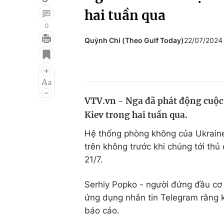
hai tuần qua
0
Quỳnh Chi (Theo Gulf Today)
22/07/2024
Giải trí
Đời sống
Điện ảnh
Du lịch
Âm nhạc
Làm đẹp
VTV.vn - Nga đã phát động cuộc
Sao
Chất lượng cuộc sốn
Kiev trong hai tuần qua.
Hệ thống phòng không của Ukraine
trên không trước khi chúng tới thủ
21/7.
Serhiy Popko - người đứng đầu cơ 
ứng dụng nhắn tin Telegram rằng 
báo cáo.