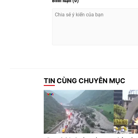
Bình luận
(
0
)
TIN CÙNG CHUYÊN MỤC