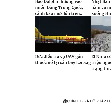
Bão Dolphin hướng vào
Nhật Bản
miền Đông Trung Quốc,
năm vụ n
cảnh báo mưa lớn trên...
xuống Hi
Đức điều tra vụ UAV gắn
El Nino c
thuốc nổ tại sân bay Leipzig
triệu ngư
trạng thi
CHÍNH TRỊ
XÃ HỘI
PHÁP L