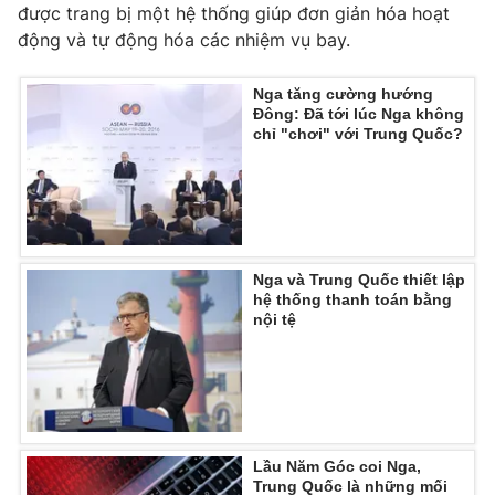
Phim VTV
được trang bị một hệ thống giúp đơn giản hóa hoạt
Giải trí
động và tự động hóa các nhiệm vụ bay.
Hậu trường
Điện ảnh
Đời sống
Nhân vật
Nga tăng cường hướng
Âm nhạc
Đông: Đã tới lúc Nga không
Du lịch
chỉ "chơi" với Trung Quốc?
Khán giả
Giáo dục
Sao
Làm đẹp
Giải sao mai
Tuyển sinh
Công nghệ
Chất lượng cuộc sống
Học trực tuyến
Hitech Công nghệ tương lai
Giao lưu trực tuyến
Nga và Trung Quốc thiết lập
hệ thống thanh toán bằng
Sản phẩm
nội tệ
Lịch phát sóng
Thị trường
Tư vấn
Chuyên mục khác
Emagazine
Podcast
Lầu Năm Góc coi Nga,
Trung Quốc là những mối