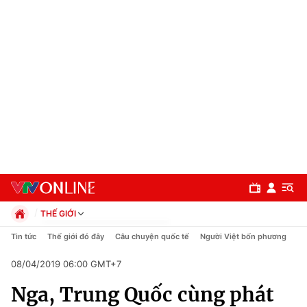
THẾ GIỚI
Chính trị
Tin tức
Thế giới đó đây
Câu chuyện quốc tế
Người Việt bốn phương
Xã hội
08/04/2019 06:00 GMT+7
Pháp luật
Chuyên mục
Kinh tế
Nga, Trung Quốc cùng phát
Thể thao