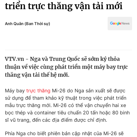
Chính trị
triển trực thăng vận tải mới
Truyền hình
Văn hóa - Giải trí
Xã hội
Y tế
Anh Quân (Ban Thời sự)
Đời sống
Pháp luật
Công nghệ
Giáo dục
Y tế
VTV.vn - Nga và Trung Quốc sẽ sớm ký thỏa
thuận về việc cùng phát triển một máy bay trực
Thế giới
thăng vận tải thế hệ mới.
Tin tức
Kinh tế
Máy bay
trực thăng
Mi-26 do Nga sản xuất sẽ được
Thế giới đó đây
sử dụng để tham khảo kỹ thuật trong việc phát triển
Tài chính
mẫu trực thăng mới. Mi-26 có thể vận chuyển hai xe
Dữ liệu và đời sống
Câu chuyện quốc tế
bọc thép và container tiêu chuẩn 20 tấn hoặc 80 binh
Thị trường
sĩ vũ trang, đến các địa điểm được chỉ định.
Truyền hình
Góc doanh nghiệp
Phía Nga cho biết phiên bản cập nhật của Mi-26 sẽ