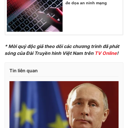
đe dọa an ninh mạng
Photo
Infographic
Video
Shorts video
VTV Money
VTV Thể thao
* Mời quý độc giả theo dõi các chương trình đã phát
sóng của Đài Truyền hình Việt Nam trên
TV Online
!
VTV Sức khoẻ
Bất động sản
Tin liên quan
Thị trường 24h
Tấm lòng Việt
VTV4
Vươn mình bằng AI
VTV9
VTV8
Liên hệ tòa soạn
English