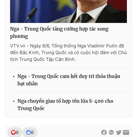
Nga - Trung Quốc tăng cường hợp tác song
THỜI BÁO VTV
phương
VTV.vn - Ngày 8/6, Tổng thống Nga Vladimir Putin đã
đến Bắc Kinh, Trung Quốc và có cuộc hội đàm với Chủ
Theo dõi báo trên
tịch Trung Quốc Tập Cận Bình.
Nga - Trung Quốc cam kết duy trì thỏa thuận
Cơ quan chủ quản:
Đài Truyền hình Việt Nam
hạt nhân
Cơ quan báo chí:
Thời báo VTV
Giấy phép hoạt động báo in và báo điện tử số 483/GP-BTTTT
cấp ngày 29/12/2023
Nga chuyển giao tổ hợp tên lửa S-400 cho
Trung Quốc
Tổng Biên tập:
Vũ Thanh Thủy
Phó Tổng Biên tập:
Nguyễn Thị Mỹ Hạnh, Phạm Quốc Thắng,
Nguyễn Trọng Ninh
Tổng đài VTV:
024.38 355 931 - 024.38 355 932
0
0