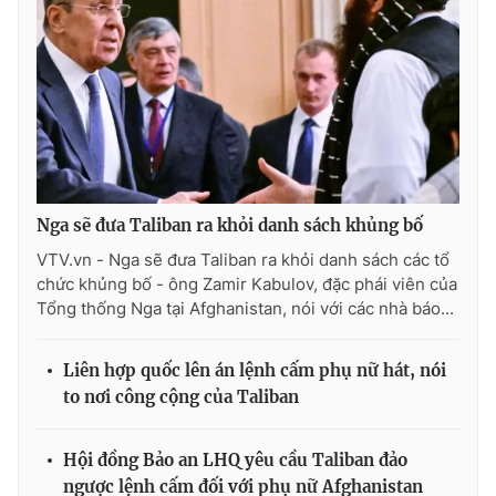
Ðiện thoại Thời báo VTV:
024.66 897 897
Email:
toasoan@vtv.vn
Liên hệ quảng cáo:
024-7300.7108
Nga sẽ đưa Taliban ra khỏi danh sách khủng bố
VTV.vn - Nga sẽ đưa Taliban ra khỏi danh sách các tổ
chức khủng bố - ông Zamir Kabulov, đặc phái viên của
Tổng thống Nga tại Afghanistan, nói với các nhà báo...
Liên hợp quốc lên án lệnh cấm phụ nữ hát, nói
® Cấm sao chép dưới mọi hình thức nếu không có sự chấp
to nơi công cộng của Taliban
thuận bằng văn bản. Ghi rõ nguồn VTV.vn khi phát hành lại
thông tin từ website này.
Hội đồng Bảo an LHQ yêu cầu Taliban đảo
ngược lệnh cấm đối với phụ nữ Afghanistan