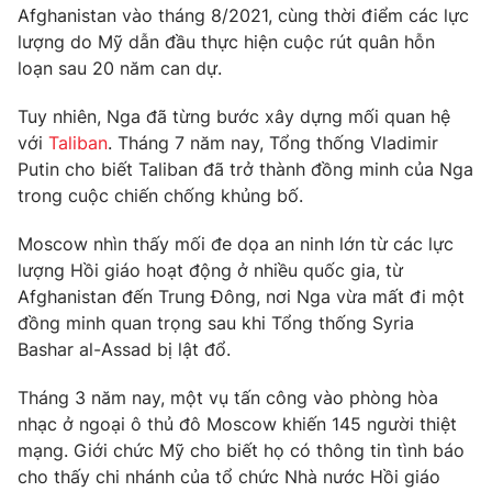
Phim VTV
Afghanistan vào tháng 8/2021, cùng thời điểm các lực
Giải trí
lượng do Mỹ dẫn đầu thực hiện cuộc rút quân hỗn
Hậu trường
loạn sau 20 năm can dự.
Điện ảnh
Đời sống
Nhân vật
Âm nhạc
Tuy nhiên, Nga đã từng bước xây dựng mối quan hệ
Du lịch
Khán giả
với
Taliban
. Tháng 7 năm nay, Tổng thống Vladimir
Giáo dục
Sao
Putin cho biết Taliban đã trở thành đồng minh của Nga
Làm đẹp
Giải sao mai
trong cuộc chiến chống khủng bố.
Tuyển sinh
Công nghệ
Chất lượng cuộc sống
Học trực tuyến
Moscow nhìn thấy mối đe dọa an ninh lớn từ các lực
Hitech Công nghệ tương lai
lượng Hồi giáo hoạt động ở nhiều quốc gia, từ
Giao lưu trực tuyến
Afghanistan đến Trung Đông, nơi Nga vừa mất đi một
Sản phẩm
đồng minh quan trọng sau khi Tổng thống Syria
Lịch phát sóng
Thị trường
Bashar al-Assad bị lật đổ.
Tư vấn
Tháng 3 năm nay, một vụ tấn công vào phòng hòa
Chuyên mục khác
nhạc ở ngoại ô thủ đô Moscow khiến 145 người thiệt
mạng. Giới chức Mỹ cho biết họ có thông tin tình báo
Emagazine
Podcast
cho thấy chi nhánh của tổ chức Nhà nước Hồi giáo