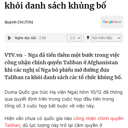
Chính trị
khỏi danh sách khủng bố
Truyền hình
Văn hóa - Giải trí
Xã hội
Y tế
Quỳnh Chi (T/h)
Đời sống
Pháp luật
Công nghệ
Nghe đọc bài
2:06
Giáo dục
Y tế
VTV.vn - Nga đã tiến thêm một bước trong việc
công nhận chính quyền Taliban ở Afghanistan
Thế giới
khi các nghị sĩ Nga bỏ phiếu mở đường đưa
Taliban ra khỏi danh sách các tổ chức khủng bố.
Tin tức
Kinh tế
Thế giới đó đây
Duma Quốc gia (tức Hạ viện Nga) hôm 10/12 đã thông
Tài chính
qua quyết định trên trong cuộc họp đầu tiên trong
Dữ liệu và đời sống
Câu chuyện quốc tế
tổng số 3 cuộc họp bắt buộc về việc này.
Thị trường
Truyền hình
Hiện vẫn chưa có quốc gia nào
công nhận chính quyền
Góc doanh nghiệp
Taliban
, dù lực lượng này trở lại cầm quyền ở