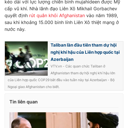
kéo dài với lực lượng chiến binh mujahideen được Mỹ
cấp vũ khí. Nhà lãnh đạo Liên Xô Mikhail Gorbachev
quyết định
rút quân khỏi Afghanistan
vào năm 1989,
sau khi khoảng 15.000 binh lính Liên Xô thiệt mạng ở
THỜI BÁO VTV
nước này.
Taliban lần đầu tiên tham dự hội
nghị khí hậu của Liên hợp quốc tại
Theo dõi báo trên
Azerbaijan
VTV.vn - Các quan chức Taliban ở
Cơ quan chủ quản:
Đài Truyền hình Việt Nam
Afghanistan tham dự hội nghị khí hậu lớn
Cơ quan báo chí:
Thời báo VTV
của Liên hợp quốc COP29 bắt đầu vào tuần này tại Azerbaijan - Bộ
Ngoại giao Afghanistan cho biết.
Giấy phép hoạt động báo in và báo điện tử số 483/GP-BTTTT
cấp ngày 29/12/2023
Tổng Biên tập:
Tin liên quan
Vũ Thanh Thủy
Phó Tổng Biên tập:
Nguyễn Thị Mỹ Hạnh, Phạm Quốc Thắng,
Nguyễn Trọng Ninh
Tổng đài VTV:
024.38 355 931 - 024.38 355 932