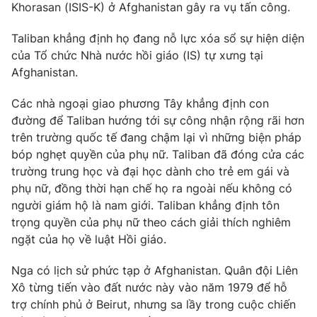
Khorasan (ISIS-K) ở Afghanistan gây ra vụ tấn công.
Photo
Infographic
Taliban khẳng định họ đang nỗ lực xóa sổ sự hiện diện
của Tổ chức Nhà nước hồi giáo (IS) tự xưng tại
Video
Shorts video
Afghanistan.
Các nhà ngoại giao phương Tây khẳng định con
VTV Money
VTV Thể thao
đường để Taliban hướng tới sự công nhận rộng rãi hơn
trên trường quốc tế đang chậm lại vì những biện pháp
VTV Sức khoẻ
Bất động sản
bóp nghẹt quyền của phụ nữ. Taliban đã đóng cửa các
trường trung học và đại học dành cho trẻ em gái và
Thị trường 24h
Tấm lòng Việt
phụ nữ, đồng thời hạn chế họ ra ngoài nếu không có
người giám hộ là nam giới. Taliban khẳng định tôn
trọng quyền của phụ nữ theo cách giải thích nghiêm
VTV4
Vươn mình bằng AI
ngặt của họ về luật Hồi giáo.
VTV9
VTV8
Nga có lịch sử phức tạp ở Afghanistan. Quân đội Liên
Xô từng tiến vào đất nước này vào năm 1979 để hỗ
trợ chính phủ ở Beirut, nhưng sa lầy trong cuộc chiến
Liên hệ tòa soạn
English