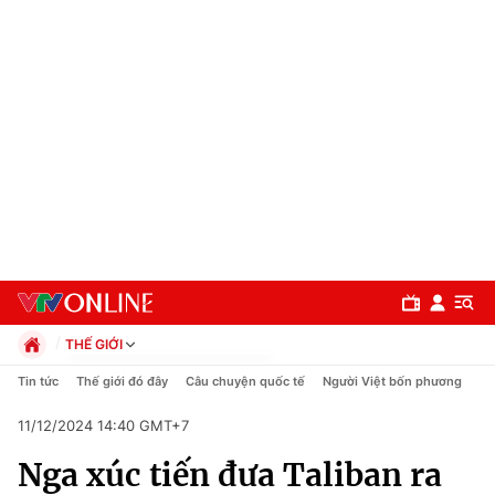
THẾ GIỚI
Chính trị
Tin tức
Thế giới đó đây
Câu chuyện quốc tế
Người Việt bốn phương
Xã hội
11/12/2024 14:40 GMT+7
Pháp luật
Chuyên mục
Kinh tế
Nga xúc tiến đưa Taliban ra
Thể thao