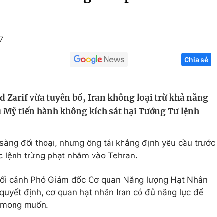
Góc ảnh
7
Giáo dục
Công nghệ
Chia sẻ
Tuyển sinh
Hitech Công ng
Học trực tuyến
Sản phẩm
d Zarif vừa tuyên bố, Iran không loại trừ khả năng
g
Thị trường
 Mỹ tiến hành không kích sát hại Tướng Tư lệnh
Tư vấn
sàng đối thoại, nhưng ông tái khẳng định yêu cầu trước
ác lệnh trừng phạt nhằm vào Tehran.
 bối cảnh Phó Giám đốc Cơ quan Năng lượng Hạt Nhân
a quyết định, cơ quan hạt nhân Iran có đủ năng lực để
o mong muốn.