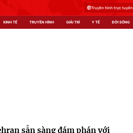
Truyền hình trực tuyến
KINH TẾ
TRUYỀN HÌNH
GIẢI TRÍ
Y TẾ
ĐỜI SỐNG
Pháp luật
Y tế
Truyền hình
Multimedia
Phim VTV
Video
Hậu trường
Shorts video
Nhân vật
Podcast
Khán giả
EMagazine
Giải sao mai
Photo
ehran sẵn sàng đám phán với
Infographic