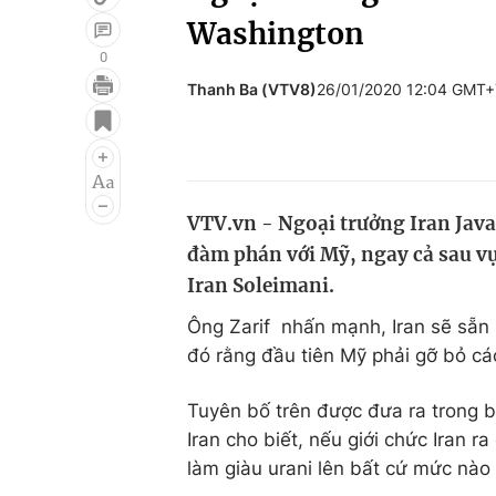
Washington
0
Thanh Ba (VTV8)
26/01/2020 12:04 GMT+
Giải trí
Đời sống
Điện ảnh
Du lịch
Âm nhạc
Làm đẹp
VTV.vn - Ngoại trưởng Iran Java
Sao
Chất lượng cuộc sốn
đàm phán với Mỹ, ngay cả sau vụ
Iran Soleimani.
Ông Zarif nhấn mạnh, Iran sẽ sẵn 
đó rằng đầu tiên Mỹ phải gỡ bỏ c
Tuyên bố trên được đưa ra trong
Iran cho biết, nếu giới chức Iran r
làm giàu urani lên bất cứ mức nà