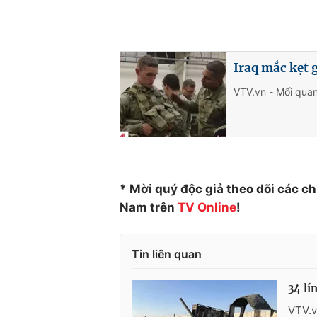
Iraq mắc kẹt 
VTV.vn - Mối quan
* Mời quý độc giả theo dõi các c
Nam trên
TV Online
!
Tin liên quan
34 lí
VTV.v