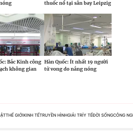
 nóng
thuốc nổ tại sân bay Leipzig
c: Bắc Kinh công
Hàn Quốc: Ít nhất 19 người
oạch không gian
tử vong do nắng nóng
UẬT
THẾ GIỚI
KINH TẾ
TRUYỀN HÌNH
GIẢI TRÍ
Y TẾ
ĐỜI SỐNG
CÔNG NG