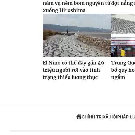
năm vụ ném bom nguyên tử
đợt nắng
xuống Hiroshima
El Nino có thể đẩy gần 49
Trung Quố
triệu người rơi vào tình
bố quy h
trạng thiếu lương thực
ngầm
CHÍNH TRỊ
XÃ HỘI
PHÁP L