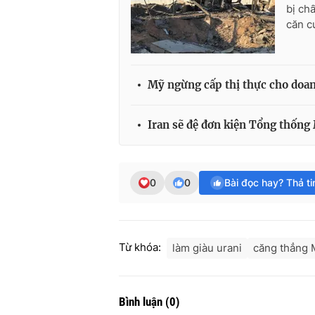
bị ch
căn c
Mỹ ngừng cấp thị thực cho doan
Iran sẽ đệ đơn kiện Tổng thống
0
0
Bài đọc hay? Thả t
Từ khóa:
làm giàu urani
căng thẳng M
Bình luận
(
0
)