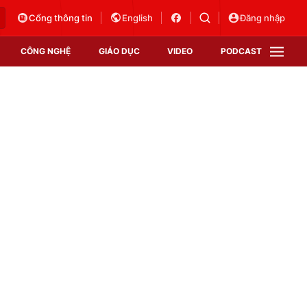
Cổng thông tin
English
Đăng nhập
CÔNG NGHỆ
GIÁO DỤC
VIDEO
PODCAST
VTV Money
VTV Thể thao
VTV Sức khoẻ
Bất động sản
Thị trường 24h
Tấm lòng Việt
Vươn mình bằng AI
VTV4
VTV8
VTV9
Lịch phát sóng
Giao lưu trực tuyến
Sự kiện