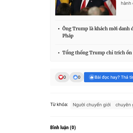
hành 
Ông Trump là khách mời danh d
Pháp
Tổng thống Trump chỉ trích ồn à
0
0
Bài đọc hay? Thả t
Từ khóa:
Người chuyển giới
chuyên 
Bình luận
(
0
)