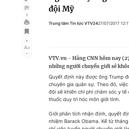
đội Mỹ
0
Trung tâm Tin tức VTV24
27/07/2017 12:
Giải trí
Đời sống
Điện ảnh
Du lịch
Âm nhạc
Làm đẹp
VTV.vn - Hãng CNN hôm nay (27
Sao
Chất lượng cuộc sốn
những người chuyển giới sẽ khôn
Quyết định này được ông Trump đư
chuyên gia quân sự. Theo đó, việc
đội sẽ khiến chi phí chăm sóc y tế
thuốc duy trì hóc môn giới tính.
Giới phân tích nhận định, quyết đị
nhiệm Barack Obama. Kể từ tháng 
chỉ việc tuyển người chuyển giới l