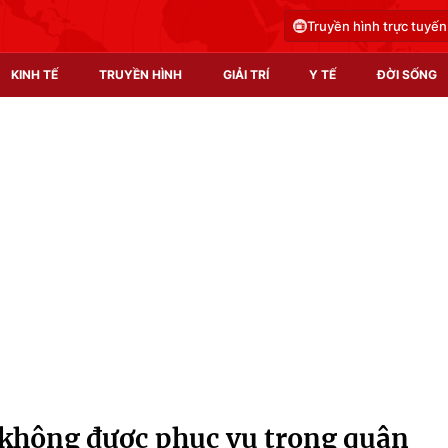
Truyền hình trực tuyến
KINH TẾ
TRUYỀN HÌNH
GIẢI TRÍ
Y TẾ
ĐỜI SỐNG
Pháp luật
Y tế
Truyền hình
Multimedia
Phim VTV
Video
Hậu trường
Shorts video
Nhân vật
Podcast
Khán giả
EMagazine
Giải sao mai
Photo
 không được phục vụ trong quân
Infographic