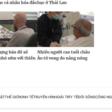
c cá nhân hóa đầu
học ở Thái Lan
ựng bản đồ số
Nhiều người cao tuổi châu
phó sớm với thiên
Âu tử vong do nắng nóng
UẬT
THẾ GIỚI
KINH TẾ
TRUYỀN HÌNH
GIẢI TRÍ
Y TẾ
ĐỜI SỐNG
CÔNG NG