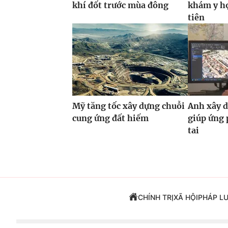
khí đốt trước mùa đông
khám y họ
tiên
Mỹ tăng tốc xây dựng chuỗi
Anh xây d
cung ứng đất hiếm
giúp ứng 
tai
CHÍNH TRỊ
XÃ HỘI
PHÁP L