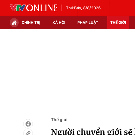
Thứ Bảy, 8/8/2026
CHÍNH TRỊ
XÃ HỘI
PHÁP LUẬT
THẾ GIỚI
Chính trị
Xã hội
Thế giới
Kinh tế
Tin tức
Tài chính
Thế giới đó đây
Thị trường
Câu chuyện quốc tế
Góc doanh nghiệp
Dữ liệu và đời sống
Thế giới
Người chuyển giới sẽ