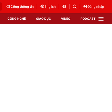
Cổng thông tin
English
Đăng nhập
CÔNG NGHỆ
GIÁO DỤC
VIDEO
PODCAST
VTV Money
VTV Thể thao
VTV Sức khoẻ
Bất động sản
Thị trường 24h
Tấm lòng Việt
Vươn mình bằng AI
VTV4
VTV8
VTV9
Lịch phát sóng
Giao lưu trực tuyến
Sự kiện