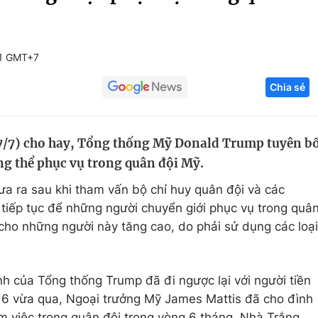
Góc ảnh
11 GMT+7
Giáo dục
Công nghệ
Chia sẻ
Tuyển sinh
Hitech Công ng
Học trực tuyến
Sản phẩm
/7) cho hay, Tổng thống Mỹ Donald Trump tuyên b
g
Thị trường
g thể phục vụ trong quân đội Mỹ.
Tư vấn
a ra sau khi tham vấn bộ chỉ huy quân đội và các
 tiếp tục để những người chuyển giới phục vụ trong quâ
 cho những người này tăng cao, do phải sử dụng các loại
nh của Tổng thống Trump đã đi ngược lại với người tiền
6 vừa qua, Ngoại trưởng Mỹ James Mattis đã cho đình
àm việc trong quân đội trong vòng 6 tháng. Nhà Trắng