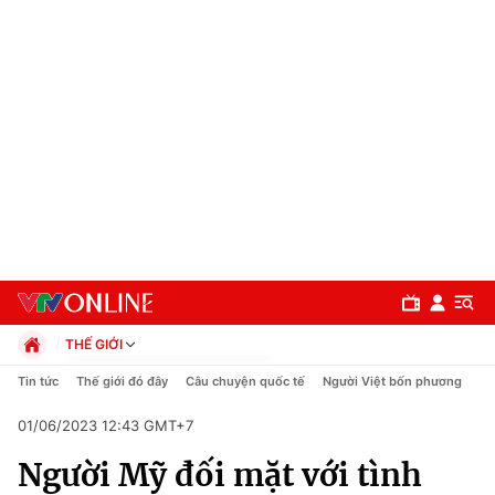
THẾ GIỚI
Chính trị
Tin tức
Thế giới đó đây
Câu chuyện quốc tế
Người Việt bốn phương
Xã hội
01/06/2023 12:43 GMT+7
Pháp luật
Chuyên mục
Kinh tế
Người Mỹ đối mặt với tình
Thể thao