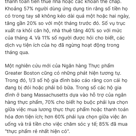
thanh toán tiền thuê nhà hoặc các khoản thế chấp.
Khoảng 57% người dùng ứng dụng tin rằng số tiền họ
có trong tay sẽ không kéo dài quá một hoặc hai ngày,
tăng gần 20% so với một tháng trước đó. Số vụ trục
THỜI BÁO VTV
xuất ra khỏi căn hộ, nhà thuê tăng 40% so với mức
của tháng 4. Và 11% số người được hỏi cho biết, các
dịch vụ tiện ích của họ đã ngừng hoạt động trong
tháng qua.
Theo dõi báo trên
Một nghiên cứu mới của Ngân hàng Thực phẩm
Greater Boston cũng có những phát hiện tương tự.
Cơ quan chủ quản:
Đài Truyền hình Việt Nam
Trong đó, 1/3 số hộ gia đình báo cáo rằng con cái họ
Cơ quan báo chí:
Thời báo VTV
đang bị đói hoặc phải bỏ bữa. Trong số các hộ gia
Giấy phép hoạt động báo in và báo điện tử số 483/GP-BTTTT
đình ở bang Massachusetts dựa vào hỗ trợ của ngân
cấp ngày 29/12/2023
hàng thực phẩm, 70% cho biết họ buộc phải lựa chọn
Tổng Biên tập:
Vũ Thanh Thủy
giữa việc mua lương thực thực phẩm hoặc thanh toán
Phó Tổng Biên tập:
hóa đơn tiện ích; hơn 60% phải lựa chọn giữa việc ăn
Nguyễn Thị Mỹ Hạnh, Phạm Quốc Thắng,
Nguyễn Trọng Ninh
uống và trả tiền cho việc chăm sóc y tế; 85% đã mua
Tổng đài VTV:
"thực phẩm rẻ nhất hiện có".
024.38 355 931 - 024.38 355 932