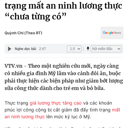
Chính trị
trạng mất an ninh lương thực
Truyền hình
“chưa từng có”
Văn hóa - Giải trí
Xã hội
Y tế
Đời sống
Quỳnh Chi (Theo RT)
Pháp luật
Công nghệ
Giáo dục
Nghe đọc bài
2:47
Y tế
VTV.vn - Theo một nghiên cứu mới, ngày càng
Thế giới
có nhiều gia đình Mỹ lâm vào cảnh đói ăn, buộc
Tin tức
phải thực hiện các biện pháp như giảm bớt lượng
Kinh tế
sữa công thức dành cho trẻ em và bỏ bữa.
Thế giới đó đây
Tài chính
Dữ liệu và đời sống
Câu chuyện quốc tế
Thực trạng
giá lương thực tăng cao
và các khoản
Thị trường
phúc lợi công cộng bị cắt giảm đã đẩy tình trạng
mất
an ninh lương thực
lên mức kỷ lục ở Mỹ.
Truyền hình
Góc doanh nghiệp