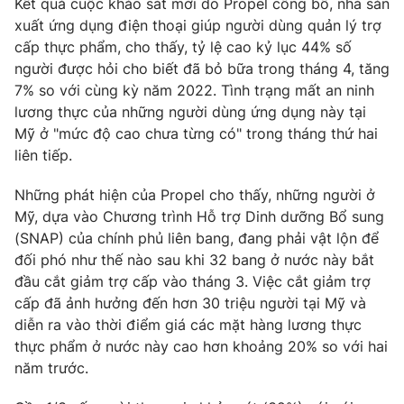
Kết quả cuộc khảo sát mới do Propel công bố, nhà sản
Phim VTV
Giải trí
xuất ứng dụng điện thoại giúp người dùng quản lý trợ
Hậu trường
cấp thực phẩm, cho thấy, tỷ lệ cao kỷ lục 44% số
Điện ảnh
người được hỏi cho biết đã bỏ bữa trong tháng 4, tăng
Đời sống
Nhân vật
7% so với cùng kỳ năm 2022. Tình trạng mất an ninh
Âm nhạc
Du lịch
lương thực của những người dùng ứng dụng này tại
Khán giả
Giáo dục
Sao
Mỹ ở "mức độ cao chưa từng có" trong tháng thứ hai
Làm đẹp
Giải sao mai
liên tiếp.
Tuyển sinh
Công nghệ
Chất lượng cuộc sống
Những phát hiện của Propel cho thấy, những người ở
Học trực tuyến
Hitech Công nghệ tương lai
Mỹ, dựa vào Chương trình Hỗ trợ Dinh dưỡng Bổ sung
Giao lưu trực tuyến
(SNAP) của chính phủ liên bang, đang phải vật lộn để
Sản phẩm
đối phó như thế nào sau khi 32 bang ở nước này bắt
Lịch phát sóng
đầu cắt giảm trợ cấp vào tháng 3. Việc cắt giảm trợ
Thị trường
cấp đã ảnh hưởng đến hơn 30 triệu người tại Mỹ và
Tư vấn
diễn ra vào thời điểm giá các mặt hàng lương thực
thực phẩm ở nước này cao hơn khoảng 20% so với hai
Chuyên mục khác
năm trước.
Emagazine
Podcast