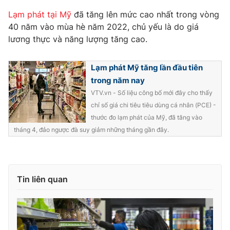
Ðiện thoại Thời báo VTV:
024.66 897 897
Lạm phát tại Mỹ
đã tăng lên mức cao nhất trong vòng
Email:
toasoan@vtv.vn
40 năm vào mùa hè năm 2022, chủ yếu là do giá
Liên hệ quảng cáo:
024-7300.7108
lương thực và năng lượng tăng cao.
Lạm phát Mỹ tăng lần đầu tiên
trong năm nay
VTV.vn - Số liệu công bố mới đây cho thấy
chỉ số giá chi tiêu tiêu dùng cá nhân (PCE) -
thước đo lạm phát của Mỹ, đã tăng vào
tháng 4, đảo ngược đà suy giảm những tháng gần đây.
Tin liên quan
® Cấm sao chép dưới mọi hình thức nếu không có sự chấp
thuận bằng văn bản. Ghi rõ nguồn VTV.vn khi phát hành lại
thông tin từ website này.