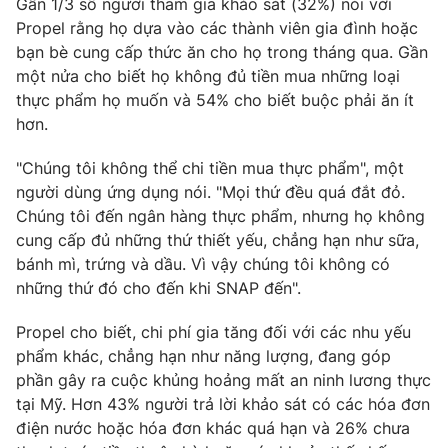
Gần 1/3 số người tham gia khảo sát (32%) nói với
Propel rằng họ dựa vào các thành viên gia đình hoặc
Photo
Infographic
bạn bè cung cấp thức ăn cho họ trong tháng qua. Gần
một nửa cho biết họ không đủ tiền mua những loại
Video
Shorts video
thực phẩm họ muốn và 54% cho biết buộc phải ăn ít
hơn.
VTV Money
VTV Thể thao
"Chúng tôi không thể chi tiền mua thực phẩm", một
người dùng ứng dụng nói. "Mọi thứ đều quá đắt đỏ.
VTV Sức khoẻ
Bất động sản
Chúng tôi đến ngân hàng thực phẩm, nhưng họ không
cung cấp đủ những thứ thiết yếu, chẳng hạn như sữa,
Thị trường 24h
bánh mì, trứng và dầu. Vì vậy chúng tôi không có
Tấm lòng Việt
những thứ đó cho đến khi SNAP đến".
VTV4
Vươn mình bằng AI
Propel cho biết, chi phí gia tăng đối với các nhu yếu
phẩm khác, chẳng hạn như năng lượng, đang góp
VTV9
phần gây ra cuộc khủng hoảng mất an ninh lương thực
VTV8
tại Mỹ. Hơn 43% người trả lời khảo sát có các hóa đơn
điện nước hoặc hóa đơn khác quá hạn và 26% chưa
Liên hệ tòa soạn
English