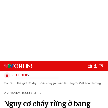
THẾ GIỚI
Chính trị
Tin tức
Thế giới đó đây
Câu chuyện quốc tế
Người Việt bốn phương
Xã hội
21/01/2025 15:33 GMT+7
Pháp luật
Chuyên mục
Kinh tế
Nguy cơ cháy rừng ở bang
Thể thao