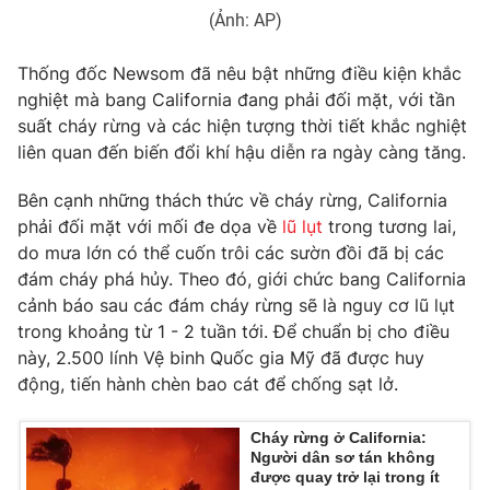
Ðiện thoại Thời báo VTV:
024.66 897 897
(Ảnh: AP)
Email:
toasoan@vtv.vn
Thống đốc Newsom đã nêu bật những điều kiện khắc
Liên hệ quảng cáo:
024-7300.7108
nghiệt mà bang California đang phải đối mặt, với tần
suất cháy rừng và các hiện tượng thời tiết khắc nghiệt
liên quan đến biến đổi khí hậu diễn ra ngày càng tăng.
Bên cạnh những thách thức về cháy rừng, California
phải đối mặt với mối đe dọa về
lũ lụt
trong tương lai,
do mưa lớn có thể cuốn trôi các sườn đồi đã bị các
đám cháy phá hủy. Theo đó, giới chức bang California
cảnh báo sau các đám cháy rừng sẽ là nguy cơ lũ lụt
trong khoảng từ 1 - 2 tuần tới. Để chuẩn bị cho điều
này, 2.500 lính Vệ binh Quốc gia Mỹ đã được huy
® Cấm sao chép dưới mọi hình thức nếu không có sự chấp
động, tiến hành chèn bao cát để chống sạt lở.
thuận bằng văn bản. Ghi rõ nguồn VTV.vn khi phát hành lại
thông tin từ website này.
Cháy rừng ở California:
Người dân sơ tán không
được quay trở lại trong ít