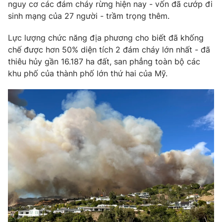
Phim VTV
nguy cơ các đám cháy rừng hiện nay - vốn đã cướp đi
Giải trí
sinh mạng của 27 người - trầm trọng thêm.
Hậu trường
Điện ảnh
Lực lượng chức năng địa phương cho biết đã khống
Đời sống
Nhân vật
chế được hơn 50% diện tích 2 đám cháy lớn nhất - đã
Âm nhạc
Du lịch
thiêu hủy gần 16.187 ha đất, san phẳng toàn bộ các
Khán giả
Giáo dục
Sao
khu phố của thành phố lớn thứ hai của Mỹ.
Làm đẹp
Giải sao mai
Tuyển sinh
Công nghệ
Chất lượng cuộc sống
Học trực tuyến
Hitech Công nghệ tương lai
Giao lưu trực tuyến
Sản phẩm
Lịch phát sóng
Thị trường
Tư vấn
Chuyên mục khác
Emagazine
Podcast