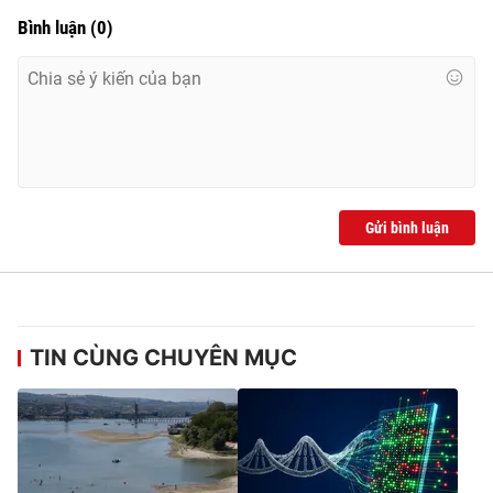
Bình luận
(
0
)
Gửi bình luận
TIN CÙNG CHUYÊN MỤC