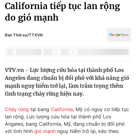
Chính trị
California tiếp tục lan rộng
Truyền hình
do gió mạnh
Văn hóa - Giải trí
Xã hội
Y tế
Đời sống
Ban Thời sự/TTXVN
Pháp luật
Công nghệ
Giáo dục
Y tế
VTV.vn - Lực lượng cứu hỏa tại thành phố Los
Thế giới
Angeles đang chuẩn bị đối phó với khả năng gió
Tin tức
mạnh nguy hiểm trở lại, làm trầm trọng thêm
Kinh tế
tình trạng cháy rừng hiện nay.
Thế giới đó đây
Tài chính
Dữ liệu và đời sống
Câu chuyện quốc tế
Cháy rừng
tại bang
California
, Mỹ có nguy cơ tiếp tục
Thị trường
lan rộng. Lực lượng cứu hỏa tại thành phố Los
Angeles, bang California, Mỹ, đang chuẩn bị đối phó
Truyền hình
Góc doanh nghiệp
với tình hình
gió mạnh
nguy hiểm trở lại, kéo theo