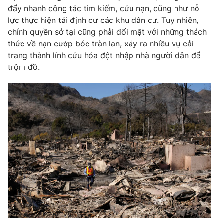
đẩy nhanh công tác tìm kiếm, cứu nạn, cũng như nỗ
lực thực hiện tái định cư các khu dân cư. Tuy nhiên,
chính quyền sở tại cũng phải đối mặt với những thách
thức về nạn cướp bóc tràn lan, xảy ra nhiều vụ cải
THỜI BÁO VTV
trang thành lính cứu hỏa đột nhập nhà người dân để
trộm đồ.
Theo dõi báo trên
Cơ quan chủ quản:
Đài Truyền hình Việt Nam
Cơ quan báo chí:
Thời báo VTV
Giấy phép hoạt động báo in và báo điện tử số 483/GP-BTTTT
cấp ngày 29/12/2023
Tổng Biên tập:
Vũ Thanh Thủy
Phó Tổng Biên tập:
Nguyễn Thị Mỹ Hạnh, Phạm Quốc Thắng,
Nguyễn Trọng Ninh
Tổng đài VTV:
024.38 355 931 - 024.38 355 932