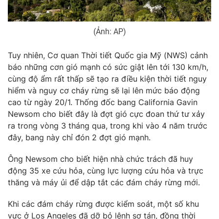
Photo
Infographic
(Ảnh: AP)
Video
Shorts video
Tuy nhiên, Cơ quan Thời tiết Quốc gia Mỹ (NWS) cảnh
báo những cơn gió mạnh có sức giật lên tới 130 km/h,
VTV Money
VTV Thể thao
cùng độ ẩm rất thấp sẽ tạo ra điều kiện thời tiết nguy
hiểm và nguy cơ cháy rừng sẽ lại lên mức báo động
VTV Sức khoẻ
Bất động sản
cao từ ngày 20/1. Thống đốc bang California Gavin
Newsom cho biết đây là đợt gió cực đoan thứ tư xảy
ra trong vòng 3 tháng qua, trong khi vào 4 năm trước
Thị trường 24h
Tấm lòng Việt
đây, bang này chỉ đón 2 đợt gió mạnh.
VTV4
Vươn mình bằng AI
Ông Newsom cho biết hiện nhà chức trách đã huy
động 35 xe cứu hỏa, cùng lực lượng cứu hỏa và trực
thăng và máy ủi để dập tắt các đám cháy rừng mới.
VTV9
VTV8
Khi các đám cháy rừng được kiểm soát, một số khu
Liên hệ tòa soạn
English
vực ở Los Angeles đã dỡ bỏ lệnh sơ tán, đồng thời