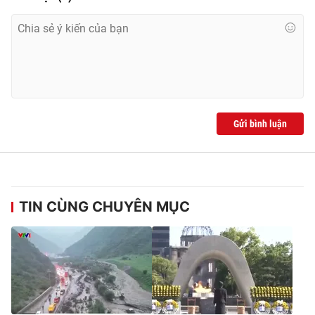
Ðiện thoại Thời báo VTV:
024.66 897 897
Email:
toasoan@vtv.vn
Liên hệ quảng cáo:
024-7300.7108
Gửi bình luận
TIN CÙNG CHUYÊN MỤC
® Cấm sao chép dưới mọi hình thức nếu không có sự chấp
thuận bằng văn bản. Ghi rõ nguồn VTV.vn khi phát hành lại
thông tin từ website này.