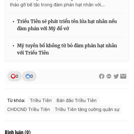
tháo gỡ bế tắc trong đàm phán hạt nhân với...
Triều Tiên sẽ phát triển tên lửa hạt nhân nếu
đàm phán với Mỹ đổ vỡ
THỜI BÁO VTV
Mỹ tuyên bố không từ bỏ đàm phán hạt nhân
với Triều Tiên
Theo dõi báo trên
Cơ quan chủ quản:
Đài Truyền hình Việt Nam
0
0
Cơ quan báo chí:
Thời báo VTV
Giấy phép hoạt động báo in và báo điện tử số 483/GP-BTTTT
cấp ngày 29/12/2023
Từ khóa:
Triều Tiên
Bán đảo Triều Tiên
Tổng Biên tập:
Vũ Thanh Thủy
CHDCND Triều Tiên
Triều Tiên tăng cường quân sự
Phó Tổng Biên tập:
Nguyễn Thị Mỹ Hạnh, Phạm Quốc Thắng,
Nguyễn Trọng Ninh
Tổng đài VTV:
024.38 355 931 - 024.38 355 932
Bình luận
(
0
)