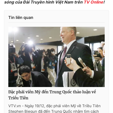
sóng của Đài Truyền hình Việt Nam trên
TV Online
!
Photo
Infographic
Tin liên quan
Video
Shorts video
VTV Money
VTV Thể thao
VTV Sức khoẻ
Bất động sản
Thị trường 24h
Tấm lòng Việt
VTV4
Vươn mình bằng AI
Đặc phái viên Mỹ đến Trung Quốc thảo luận về
VTV9
VTV8
Triều Tiên
VTV.vn - Ngày 19/12, đặc phái viên Mỹ về Triều Tiên
Liên hệ tòa soạn
English
Stephen Biegun đã đến Trung Quốc nhằm tìm cách