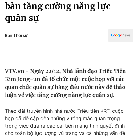
Chính trị
bàn tăng cường năng lực
Truyền hình
quân sự
Văn hóa - Giải trí
Xã hội
Y tế
Đời sống
Ban Thời sự
Pháp luật
Công nghệ
Giáo dục
Y tế
VTV.vn - Ngày 22/12, Nhà lãnh đạo Triều Tiên
Thế giới
Kim Jong-un đã tổ chức một cuộc họp với các
Tin tức
quan chức quân sự hàng đầu nước này để thảo
Kinh tế
luận về việc tăng cường năng lực quân sự.
Thế giới đó đây
Tài chính
Dữ liệu và đời sống
Câu chuyện quốc tế
Theo đài truyền hình nhà nước Triều tiên KRT, cuộc
Thị trường
họp đã đề cập đến những vướng mắc quan trọng
trong việc đưa ra các cải tiến mang tính quyết định
Truyền hình
Góc doanh nghiệp
cho toàn bộ lực lượng vũ trang và cả những vấn đề