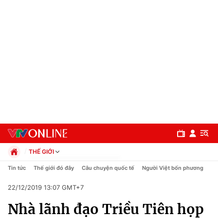
THẾ GIỚI
Chính trị
Tin tức
Thế giới đó đây
Câu chuyện quốc tế
Người Việt bốn phương
Xã hội
22/12/2019 13:07 GMT+7
Pháp luật
Chuyên mục
Kinh tế
Nhà lãnh đạo Triều Tiên họp
Thể thao