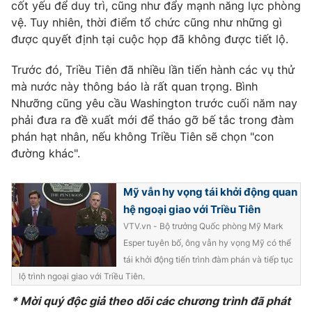
Phim VTV
cốt yếu để duy trì, cũng như đẩy mạnh năng lực phòng
Giải trí
vệ. Tuy nhiên, thời điểm tổ chức cũng như những gì
Hậu trường
được quyết định tại cuộc họp đã không được tiết lộ.
Điện ảnh
Đời sống
Nhân vật
Trước đó, Triều Tiên đã nhiều lần tiến hành các vụ thử
Âm nhạc
Du lịch
mà nước này thông báo là rất quan trọng. Bình
Khán giả
Giáo dục
Sao
Nhưỡng cũng yêu cầu Washington trước cuối năm nay
Làm đẹp
Giải sao mai
phải đưa ra đề xuất mới để tháo gỡ bế tắc trong đàm
Tuyển sinh
Công nghệ
phán hạt nhân, nếu không Triều Tiên sẽ chọn "con
Chất lượng cuộc sống
Học trực tuyến
đường khác".
Hitech Công nghệ tương lai
Giao lưu trực tuyến
Mỹ vẫn hy vọng tái khởi động quan
Sản phẩm
hệ ngoại giao với Triều Tiên
Lịch phát sóng
Thị trường
VTV.vn - Bộ trưởng Quốc phòng Mỹ Mark
Esper tuyên bố, ông vẫn hy vọng Mỹ có thể
Tư vấn
tái khởi động tiến trình đàm phán và tiếp tục
Chuyên mục khác
lộ trình ngoại giao với Triều Tiên.
Emagazine
Podcast
* Mời quý độc giả theo dõi các chương trình đã phát