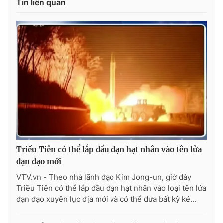
Tin liên quan
Photo
Infographic
Video
Shorts video
VTV Money
VTV Thể thao
VTV Sức khoẻ
Bất động sản
Thị trường 24h
Tấm lòng Việt
Triều Tiên có thể lắp đầu đạn hạt nhân vào tên lửa
VTV4
Vươn mình bằng AI
đạn đạo mới
VTV.vn - Theo nhà lãnh đạo Kim Jong-un, giờ đây
Triều Tiên có thể lắp đầu đạn hạt nhân vào loại tên lửa
VTV9
VTV8
đạn đạo xuyên lục địa mới và có thể đưa bất kỳ kẻ...
Liên hệ tòa soạn
English