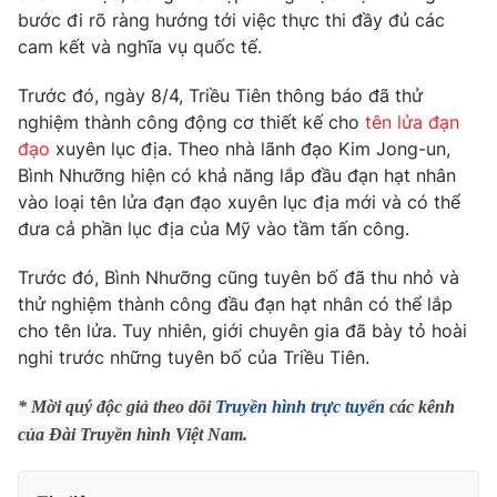
Phim VTV
bước đi rõ ràng hướng tới việc thực thi đầy đủ các
Giải trí
cam kết và nghĩa vụ quốc tế.
Hậu trường
Điện ảnh
Đời sống
Nhân vật
Trước đó, ngày 8/4, Triều Tiên thông báo đã thử
Âm nhạc
nghiệm thành công động cơ thiết kế cho
tên lửa đạn
Du lịch
Khán giả
đạo
xuyên lục địa. Theo nhà lãnh đạo Kim Jong-un,
Giáo dục
Sao
Bình Nhưỡng hiện có khả năng lắp đầu đạn hạt nhân
Làm đẹp
Giải sao mai
Tuyển sinh
vào loại tên lửa đạn đạo xuyên lục địa mới và có thể
Công nghệ
Chất lượng cuộc sống
đưa cả phần lục địa của Mỹ vào tầm tấn công.
Học trực tuyến
Hitech Công nghệ tương lai
Trước đó, Bình Nhưỡng cũng tuyên bố đã thu nhỏ và
Giao lưu trực tuyến
thử nghiệm thành công đầu đạn hạt nhân có thể lắp
Sản phẩm
cho tên lửa. Tuy nhiên, giới chuyên gia đã bày tỏ hoài
Lịch phát sóng
Thị trường
nghi trước những tuyên bố của Triều Tiên.
Tư vấn
* Mời quý độc giả theo dõi
Truyền hình trực tuyến
các kênh
Chuyên mục khác
của Đài Truyền hình Việt Nam.
Emagazine
Podcast