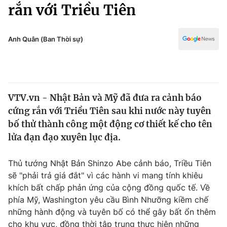
Chính trị
rắn với Triều Tiên
Truyền hình
Văn hóa - Giải trí
Xã hội
Y tế
Anh Quân (Ban Thời sự)
Đời sống
Pháp luật
Công nghệ
Giáo dục
Y tế
VTV.vn - Nhật Bản và Mỹ đã đưa ra cảnh báo
cứng rắn với Triều Tiên sau khi nước này tuyên
Thế giới
bố thử thành công một động cơ thiết kế cho tên
lửa đạn đạo xuyên lục địa.
Tin tức
Kinh tế
Thế giới đó đây
Thủ tướng Nhật Bản Shinzo Abe cảnh báo, Triều Tiên
Tài chính
sẽ "phải trả giá đắt" vì các hành vi mang tính khiêu
Dữ liệu và đời sống
Câu chuyện quốc tế
khích bất chấp phản ứng của cộng đồng quốc tế. Về
Thị trường
phía Mỹ, Washington yêu cầu Bình Nhưỡng kiềm chế
Truyền hình
Góc doanh nghiệp
những hành động và tuyên bố có thể gây bất ổn thêm
cho khu vực, đồng thời tập trung thực hiện những