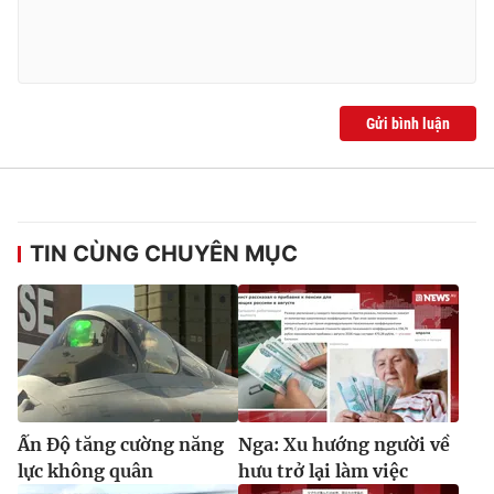
Ðiện thoại Thời báo VTV:
024.66 897 897
Email:
toasoan@vtv.vn
Liên hệ quảng cáo:
024-7300.7108
Gửi bình luận
TIN CÙNG CHUYÊN MỤC
® Cấm sao chép dưới mọi hình thức nếu không có sự chấp
thuận bằng văn bản. Ghi rõ nguồn VTV.vn khi phát hành lại
thông tin từ website này.
Ấn Độ tăng cường năng
Nga: Xu hướng người về
lực không quân
hưu trở lại làm việc