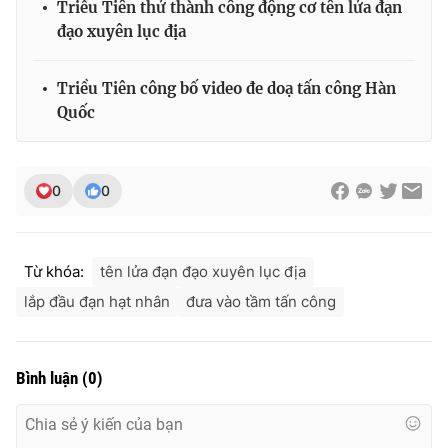
Triều Tiên thử thành công động cơ tên lửa đạn
đạo xuyên lục địa
Triều Tiên công bố video đe doạ tấn công Hàn
THỜI BÁO VTV
Quốc
0
0
Theo dõi báo trên
Cơ quan chủ quản:
Đài Truyền hình Việt Nam
Từ khóa:
tên lửa đạn đạo xuyên lục địa
Cơ quan báo chí:
Thời báo VTV
lắp đầu đạn hạt nhân
đưa vào tầm tấn công
Giấy phép hoạt động báo in và báo điện tử số 483/GP-BTTTT
cấp ngày 29/12/2023
Tổng Biên tập:
Vũ Thanh Thủy
Bình luận
(
0
)
Phó Tổng Biên tập:
Nguyễn Thị Mỹ Hạnh, Phạm Quốc Thắng,
Nguyễn Trọng Ninh
Tổng đài VTV:
024.38 355 931 - 024.38 355 932