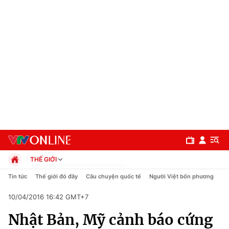
THẾ GIỚI
Chính trị
Tin tức
Thế giới đó đây
Câu chuyện quốc tế
Người Việt bốn phương
Xã hội
10/04/2016 16:42 GMT+7
Pháp luật
Chuyên mục
Kinh tế
Nhật Bản, Mỹ cảnh báo cứng
Thể thao