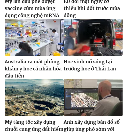
Mỹ lần đầu phê duyệt
EU đối mặt nguy cơ
vaccine cúm mùa ứng
thiếu khí đốt trước mùa
dụng công nghệ mRNA
đông
Australia ra mắt phòng
Học sinh nổ súng tại
khám y học cá nhân hóa
trường học ở Thái Lan
đầu tiên
Mỹ tăng tốc xây dựng
Anh xây dựng bản đồ số
chuỗi cung ứng đất hiếm
giúp ứng phó sớm với