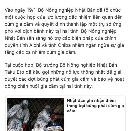
Ðiện thoại Thời báo VTV:
024.66 897 897
Vào ngày 19/1, Bộ Nông nghiệp Nhật Bản đã tổ chức
Email:
toasoan@vtv.vn
một cuộc họp của lực lượng đặc nhiệm liên quan đến
Liên hệ quảng cáo:
024-7300.7108
cúm gia cầm và quyết định thành lập một trụ sở ứng
phó với dịch bệnh này tại hai tỉnh. Bộ Nông nghiệp
Nhật Bản sẵn sàng hỗ trợ các biện pháp của chính
quyền tỉnh Aichi và tỉnh Chiba nhằm ngăn ngừa sự gia
tăng các ca nhiễm cúm gia cầm.
Tại cuộc họp, Bộ trưởng Bộ Nông nghiệp Nhật Bản
Taku Eto đã kêu gọi những nỗ lực thống nhất để giải
quyết các đợt bùng phát cúm gia cầm và bảo vệ hoạt
động chăn nuôi gia cầm tại hai tỉnh này.
Nhật Bản ghi nhận thêm
® Cấm sao chép dưới mọi hình thức nếu không có sự chấp
trang trại bùng phát cúm gia
thuận bằng văn bản. Ghi rõ nguồn VTV.vn khi phát hành lại
cầm
thông tin từ website này.