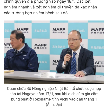
chính quyền địa phương vào ngày 18/1. Các xét
nghiệm nhanh và xét nghiệm di truyền đã xác nhận
các trường hợp nhiễm bệnh sau đó.
THỜI BÁO VTV
Theo dõi báo trên
Cơ quan chủ quản:
Đài Truyền hình Việt Nam
Cơ quan báo chí:
Thời báo VTV
Giấy phép hoạt động báo in và báo điện tử số 483/GP-BTTTT
cấp ngày 29/12/2023
Tổng Biên tập:
Vũ Thanh Thủy
Quan chức Bộ Nông nghiệp Nhật Bản tổ chức cuộc họp
Phó Tổng Biên tập:
Nguyễn Thị Mỹ Hạnh, Phạm Quốc Thắng,
báo tại Nagoya hôm 17/1, sau khi dịch cúm gia cầm
Nguyễn Trọng Ninh
bùng phát ở Tokoname, tỉnh Aichi vào đầu tháng 1
Tổng đài VTV:
024.38 355 931 - 024.38 355 932
(Ảnh: Jiji)