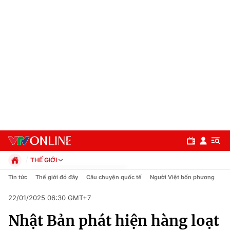
THẾ GIỚI
Chính trị
Tin tức
Thế giới đó đây
Câu chuyện quốc tế
Người Việt bốn phương
Xã hội
22/01/2025 06:30 GMT+7
Pháp luật
Chuyên mục
Kinh tế
Nhật Bản phát hiện hàng loạt
Thể thao