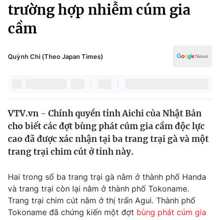
Chính trị
trường hợp nhiễm cúm gia
Truyền hình
cầm
Văn hóa - Giải trí
Xã hội
Y tế
Đời sống
Quỳnh Chi (Theo Japan Times)
Pháp luật
Công nghệ
Giáo dục
Y tế
VTV.vn - Chính quyền tỉnh Aichi của Nhật Bản
Thế giới
cho biết các đợt bùng phát cúm gia cầm độc lực
Tin tức
cao đã được xác nhận tại ba trang trại gà và một
Kinh tế
trang trại chim cút ở tỉnh này.
Thế giới đó đây
Tài chính
Dữ liệu và đời sống
Câu chuyện quốc tế
Hai trong số ba trang trại gà nằm ở thành phố Handa
Thị trường
và trang trại còn lại nằm ở thành phố Tokoname.
Trang trại chim cút nằm ở thị trấn Agui. Thành phố
Truyền hình
Góc doanh nghiệp
Tokoname đã chứng kiến ​​một đợt
bùng phát cúm gia