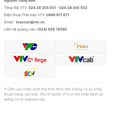
Nguyễn Trọng Ninh
Tổng đài VTV:
024.38 355 931 - 024.38 355 932
Ðiện thoại Thời báo VTV:
0988 671 671
Email:
toasoan@vtv.vn
Liên hệ quảng cáo:
(024) 626 79595
® Cấm sao chép dưới mọi hình thức nếu không có sự chấp
thuận bằng văn bản. Ghi rõ nguồn VTV.vn khi phát hành lại
thông tin từ website này.