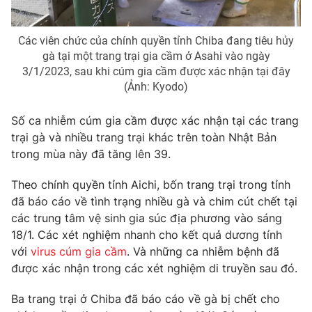
Photo
Infographic
Các viên chức của chính quyền tỉnh Chiba đang tiêu hủy
gà tại một trang trại gia cầm ở Asahi vào ngày
Video
Shorts video
3/1/2023, sau khi cúm gia cầm được xác nhận tại đây
(Ảnh: Kyodo)
VTV Money
VTV Thể thao
Số ca nhiễm cúm gia cầm được xác nhận tại các trang
trại gà và nhiều trang trại khác trên toàn Nhật Bản
VTV Sức khoẻ
Bất động sản
trong mùa này đã tăng lên 39.
Thị trường 24h
Tấm lòng Việt
Theo chính quyền tỉnh Aichi, bốn trang trại trong tỉnh
đã báo cáo về tình trạng nhiều gà và chim cút chết tại
các trung tâm vệ sinh gia súc địa phương vào sáng
VTV4
Vươn mình bằng AI
18/1. Các xét nghiệm nhanh cho kết quả dương tính
với
virus cúm gia cầm
. Và những ca nhiễm bệnh đã
VTV9
VTV8
được xác nhận trong các xét nghiệm di truyền sau đó.
Ba trang trại ở Chiba đã báo cáo về gà bị chết cho
Liên hệ tòa soạn
English