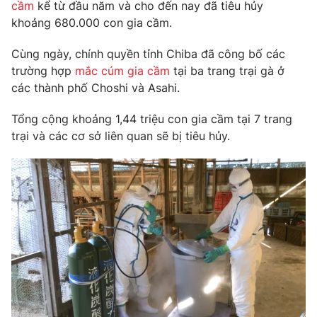
Phim VTV
cầm
kể từ đầu năm và cho đến nay đã tiêu hủy
Giải trí
khoảng 680.000 con gia cầm.
Hậu trường
Điện ảnh
Cùng ngày, chính quyền tỉnh Chiba đã công bố các
Đời sống
Nhân vật
trường hợp
mắc cúm gia cầm
tại ba trang trại gà ở
Âm nhạc
Du lịch
các thành phố Choshi và Asahi.
Khán giả
Giáo dục
Sao
Làm đẹp
Giải sao mai
Tổng cộng khoảng 1,44 triệu con gia cầm tại 7 trang
Tuyển sinh
trại và các cơ sở liên quan sẽ bị tiêu hủy.
Công nghệ
Chất lượng cuộc sống
Học trực tuyến
Hitech Công nghệ tương lai
Giao lưu trực tuyến
Sản phẩm
Lịch phát sóng
Thị trường
Tư vấn
Chuyên mục khác
Emagazine
Podcast