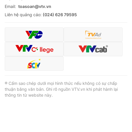
Email:
toasoan@vtv.vn
Liên hệ quảng cáo:
(024) 626 79595
® Cấm sao chép dưới mọi hình thức nếu không có sự chấp
thuận bằng văn bản. Ghi rõ nguồn VTV.vn khi phát hành lại
thông tin từ website này.