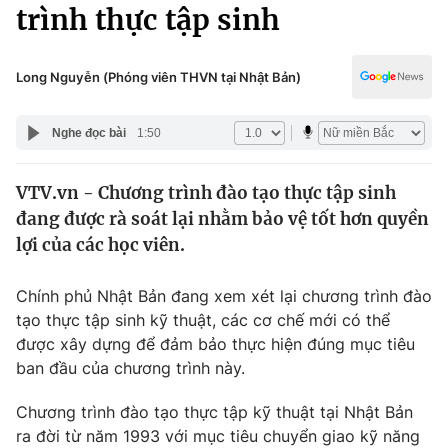
Chính trị
trình thực tập sinh
Truyền hình
Văn hóa - Giải trí
Xã hội
Y tế
Long Nguyễn (Phóng viên THVN tại Nhật Bản)
Đời sống
Pháp luật
Công nghệ
Nghe đọc bài
1:50
Giáo dục
Y tế
VTV.vn - Chương trình đào tạo thực tập sinh
đang được rà soát lại nhằm bảo vệ tốt hơn quyền
Thế giới
lợi của các học viên.
Tin tức
Kinh tế
Chính phủ Nhật Bản đang xem xét lại chương trình đào
Thế giới đó đây
tạo thực tập sinh kỹ thuật, các cơ chế mới có thể
Tài chính
được xây dựng để đảm bảo thực hiện đúng mục tiêu
Dữ liệu và đời sống
Câu chuyện quốc tế
ban đầu của chương trình này.
Thị trường
Truyền hình
Chương trình đào tạo thực tập kỹ thuật tại Nhật Bản
Góc doanh nghiệp
ra đời từ năm 1993 với mục tiêu chuyển giao kỹ năng