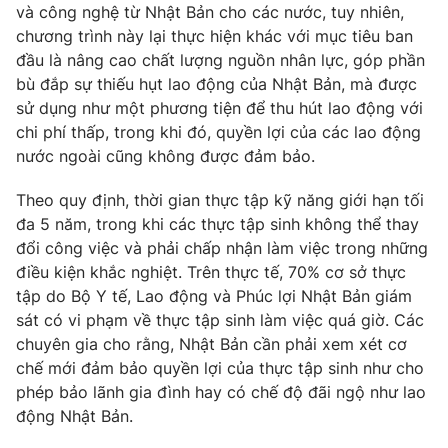
Phim VTV
và công nghệ từ Nhật Bản cho các nước, tuy nhiên,
Giải trí
chương trình này lại thực hiện khác với mục tiêu ban
Hậu trường
đầu là nâng cao chất lượng nguồn nhân lực, góp phần
Điện ảnh
Đời sống
bù đắp sự thiếu hụt lao động của Nhật Bản, mà được
Nhân vật
Âm nhạc
sử dụng như một phương tiện để thu hút lao động với
Du lịch
Khán giả
chi phí thấp, trong khi đó, quyền lợi của các lao động
Giáo dục
Sao
nước ngoài cũng không được đảm bảo.
Làm đẹp
Giải sao mai
Tuyển sinh
Công nghệ
Theo quy định, thời gian thực tập kỹ năng giới hạn tối
Chất lượng cuộc sống
Học trực tuyến
đa 5 năm, trong khi các thực tập sinh không thể thay
Hitech Công nghệ tương lai
đổi công việc và phải chấp nhận làm việc trong những
Giao lưu trực tuyến
điều kiện khắc nghiệt. Trên thực tế, 70% cơ sở thực
Sản phẩm
tập do Bộ Y tế, Lao động và Phúc lợi Nhật Bản giám
Lịch phát sóng
Thị trường
sát có vi phạm về thực tập sinh làm việc quá giờ. Các
chuyên gia cho rằng, Nhật Bản cần phải xem xét cơ
Tư vấn
chế mới đảm bảo quyền lợi của thực tập sinh như cho
Chuyên mục khác
phép bảo lãnh gia đình hay có chế độ đãi ngộ như lao
động Nhật Bản.
Emagazine
Podcast