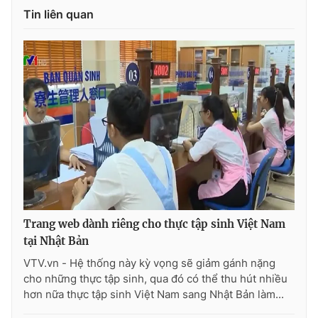
Ðiện thoại Thời báo VTV:
024.66 897 897
Tin liên quan
Email:
toasoan@vtv.vn
Liên hệ quảng cáo:
024-7300.7108
Trang web dành riêng cho thực tập sinh Việt Nam
tại Nhật Bản
® Cấm sao chép dưới mọi hình thức nếu không có sự chấp
thuận bằng văn bản. Ghi rõ nguồn VTV.vn khi phát hành lại
VTV.vn - Hệ thống này kỳ vọng sẽ giảm gánh nặng
thông tin từ website này.
cho những thực tập sinh, qua đó có thể thu hút nhiều
hơn nữa thực tập sinh Việt Nam sang Nhật Bản làm...