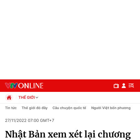
THẾ GIỚI
Chính trị
Tin tức
Thế giới đó đây
Câu chuyện quốc tế
Người Việt bốn phương
Xã hội
27/11/2022 07:00 GMT+7
Pháp luật
Chuyên mục
Kinh tế
Nhật Bản xem xét lại chương
Thể thao