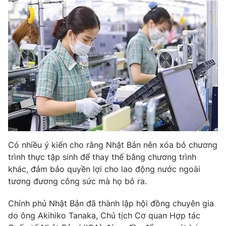
Photo
Infographic
Video
Shorts video
VTV Money
VTV Thể thao
VTV Sức khoẻ
Bất động sản
Thị trường 24h
Tấm lòng Việt
Có nhiều ý kiến cho rằng Nhật Bản nên xóa bỏ chương
trình thực tập sinh để thay thế bằng chương trình
VTV4
Vươn mình bằng AI
khác, đảm bảo quyền lợi cho lao động nước ngoài
tương đương công sức mà họ bỏ ra.
VTV9
VTV8
Chính phủ Nhật Bản đã thành lập hội đồng chuyên gia
do ông Akihiko Tanaka, Chủ tịch Cơ quan Hợp tác
Liên hệ tòa soạn
English