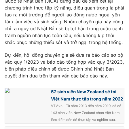
Quốc tế Nhật Bản (JICA) đứng đầu để xem xét lại
chương trình thực tập kỹ năng, điều quan trọng là phải
tạo ra môi trường để người lao động nước ngoài yên
tâm làm việc và sinh sống. Nhóm chuyên gia này cũng
THỜI BÁO VTV
chỉ ra nguy cơ Nhật Bản sẽ bị tụt hậu trong cuộc cạnh
tranh nguồn nhân lực toàn cầu, nếu không kịp thời
khắc phục những thiếu sót và trở ngại trong hệ thống.
Dự kiến, hội đồng chuyên gia sẽ đưa ra báo cáo sơ bộ
Theo dõi báo trên
vào quý 1/2023 và báo cáo tổng hợp vào quý 3/2023,
biện pháp điều chỉnh sẽ được Chính phủ Nhật Bản
Cơ quan chủ quản:
Đài Truyền hình Việt Nam
quyết định dựa trên tham vấn các báo cáo này.
Cơ quan báo chí:
Thời báo VTV
Giấy phép hoạt động báo in và báo điện tử số 483/GP-BTTTT
52 sinh viên New Zealand sẽ tới
cấp ngày 29/12/2023
Việt Nam thực tập trong năm 2022
Tổng Biên tập:
Vũ Thanh Thủy
VTV.vn - Từ năm 2013 đến năm 2019, đã có
Phó Tổng Biên tập:
Nguyễn Thị Mỹ Hạnh, Phạm Quốc Thắng,
143 sinh viên New Zealand chọn Việt Nam
Nguyễn Trọng Ninh
làm điểm đến để thực tập và nghiên cứu.
Tổng đài VTV:
024.38 355 931 - 024.38 355 932