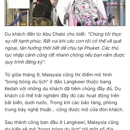
Photo
Infographic
Video
Shorts video
Du khách đến từ Abu Dhabi cho biết:
"Chúng tôi thực
sự rất hạnh phúc. Rất vui khi các con tôi có thể về quê
VTV Money
VTV Thể thao
ngoại, tận hưởng thời tiết dễ chịu tại Phuket. Các thủ
tục nhập cảnh cũng rất nhanh chóng nếu bạn nắm được
VTV Sức khoẻ
Bất động sản
quy trình đăng ký".
Từ giữa tháng 9, Malaysia cũng thí điểm mô hình
Thị trường 24h
Tấm lòng Việt
"bong bóng du lịch" ở đảo Langkawi thuộc bang
Kedah với những du khách đã tiêm chủng đầy đủ. Du
VTV4
Vươn mình bằng AI
khách có thể trải nghiệm đầy đủ các hoạt động trên
bãi biển, dưới nước. Trong khi các bảo tàng, phòng
trưng bày nghệ thuật… cũng được mở cửa đón khách.
VTV9
VTV8
Sau thành công ban đầu ở Langkawi, Malaysia cũng
Liên hệ tòa soạn
English
dự kiến sẽ mở "bong bóng du lịch" tới một số địa