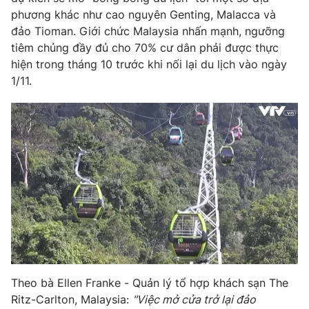
phương khác như cao nguyên Genting, Malacca và
đảo Tioman. Giới chức Malaysia nhấn mạnh, ngưỡng
tiêm chủng đầy đủ cho 70% cư dân phải được thực
hiện trong tháng 10 trước khi nối lại du lịch vào ngày
THỜI BÁO VTV
1/11.
Theo dõi báo trên
Cơ quan chủ quản:
Đài Truyền hình Việt Nam
Cơ quan báo chí:
Thời báo VTV
Giấy phép hoạt động báo in và báo điện tử số 483/GP-BTTTT
cấp ngày 29/12/2023
Tổng Biên tập:
Vũ Thanh Thủy
Phó Tổng Biên tập:
Nguyễn Thị Mỹ Hạnh, Phạm Quốc Thắng,
Nguyễn Trọng Ninh
Theo bà Ellen Franke - Quản lý tổ hợp khách sạn The
Tổng đài VTV:
024.38 355 931 - 024.38 355 932
Ritz-Carlton, Malaysia:
"Việc mở cửa trở lại đảo