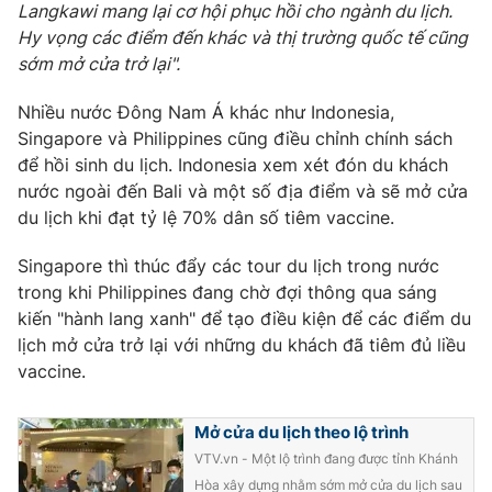
Langkawi mang lại cơ hội phục hồi cho ngành du lịch.
Ðiện thoại Thời báo VTV:
024.66 897 897
Hy vọng các điểm đến khác và thị trường quốc tế cũng
Email:
toasoan@vtv.vn
sớm mở cửa trở lại".
Liên hệ quảng cáo:
024-7300.7108
Nhiều nước Đông Nam Á khác như Indonesia,
Singapore và Philippines cũng điều chỉnh chính sách
để hồi sinh du lịch. Indonesia xem xét đón du khách
nước ngoài đến Bali và một số địa điểm và sẽ mở cửa
du lịch khi đạt tỷ lệ 70% dân số tiêm vaccine.
Singapore thì thúc đẩy các tour du lịch trong nước
trong khi Philippines đang chờ đợi thông qua sáng
kiến "hành lang xanh" để tạo điều kiện để các điểm du
lịch mở cửa trở lại với những du khách đã tiêm đủ liều
vaccine.
® Cấm sao chép dưới mọi hình thức nếu không có sự chấp
thuận bằng văn bản. Ghi rõ nguồn VTV.vn khi phát hành lại
thông tin từ website này.
Mở cửa du lịch theo lộ trình
VTV.vn - Một lộ trình đang được tỉnh Khánh
Hòa xây dựng nhằm sớm mở cửa du lịch sau