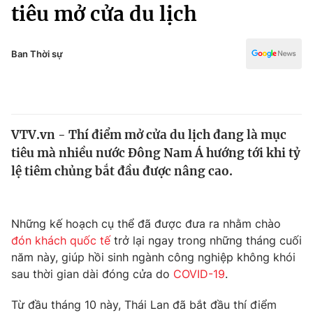
Chính trị
tiêu mở cửa du lịch
Truyền hình
Văn hóa - Giải trí
Xã hội
Y tế
Ban Thời sự
Đời sống
Pháp luật
Công nghệ
Giáo dục
Y tế
VTV.vn - Thí điểm mở cửa du lịch đang là mục
tiêu mà nhiều nước Đông Nam Á hướng tới khi tỷ
Thế giới
lệ tiêm chủng bắt đầu được nâng cao.
Tin tức
Kinh tế
Thế giới đó đây
Những kế hoạch cụ thể đã được đưa ra nhằm chào
Tài chính
đón khách quốc tế
trở lại ngay trong những tháng cuối
Dữ liệu và đời sống
Câu chuyện quốc tế
năm này, giúp hồi sinh ngành công nghiệp không khói
Thị trường
sau thời gian dài đóng cửa do
COVID-19
.
Truyền hình
Góc doanh nghiệp
Từ đầu tháng 10 này, Thái Lan đã bắt đầu thí điểm