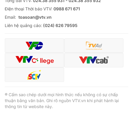
Tổng đài VTV:
024.38 355 931 - 024.38 355 932
Ðiện thoại Thời báo VTV:
0988 671 671
Email:
toasoan@vtv.vn
Liên hệ quảng cáo:
(024) 626 79595
® Cấm sao chép dưới mọi hình thức nếu không có sự chấp
thuận bằng văn bản. Ghi rõ nguồn VTV.vn khi phát hành lại
thông tin từ website này.