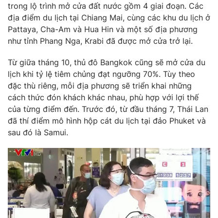
Phim VTV
trong lộ trình mở cửa đất nước gồm 4 giai đoạn. Các
Giải trí
địa điểm du lịch tại Chiang Mai, cùng các khu du lịch ở
Hậu trường
Pattaya, Cha-Am và Hua Hin và một số địa phương
Điện ảnh
Đời sống
như tỉnh Phang Nga, Krabi đã được mở cửa trở lại.
Nhân vật
Âm nhạc
Du lịch
Khán giả
Từ giữa tháng 10, thủ đô Bangkok cũng sẽ mở cửa du
Giáo dục
Sao
lịch khi tỷ lệ tiêm chủng đạt ngưỡng 70%. Tùy theo
Làm đẹp
Giải sao mai
đặc thù riêng, mỗi địa phương sẽ triển khai những
Tuyển sinh
Công nghệ
cách thức đón khách khác nhau, phù hợp với lợi thế
Chất lượng cuộc sống
Học trực tuyến
của từng điểm đến. Trước đó, từ đầu tháng 7, Thái Lan
Hitech Công nghệ tương lai
đã thí điểm mô hình hộp cát du lịch tại đảo Phuket và
Giao lưu trực tuyến
sau đó là Samui.
Sản phẩm
Lịch phát sóng
Thị trường
Tư vấn
Chuyên mục khác
Emagazine
Podcast