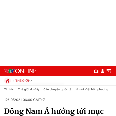
THẾ GIỚI
Chính trị
Tin tức
Thế giới đó đây
Câu chuyện quốc tế
Người Việt bốn phương
Xã hội
12/10/2021 06:00 GMT+7
Pháp luật
Chuyên mục
Kinh tế
Đông Nam Á hướng tới mục
Thể thao