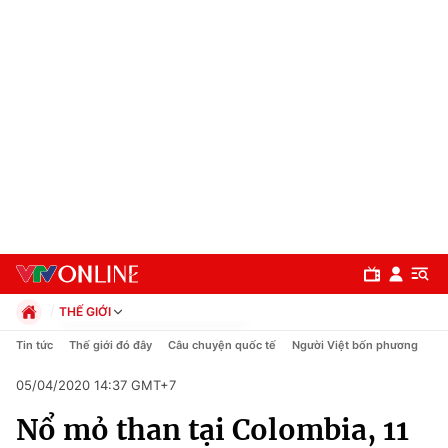
THẾ GIỚI
Chính trị
Tin tức
Thế giới đó đây
Câu chuyện quốc tế
Người Việt bốn phương
Xã hội
05/04/2020 14:37 GMT+7
Pháp luật
Chuyên mục
Kinh tế
Nổ mỏ than tại Colombia, 11
Thể thao