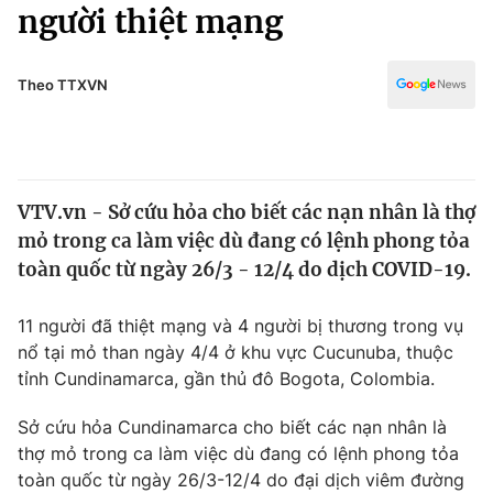
Chính trị
người thiệt mạng
Truyền hình
Văn hóa - Giải trí
Xã hội
Y tế
Theo TTXVN
Đời sống
Pháp luật
Công nghệ
Giáo dục
Y tế
VTV.vn - Sở cứu hỏa cho biết các nạn nhân là thợ
mỏ trong ca làm việc dù đang có lệnh phong tỏa
Thế giới
toàn quốc từ ngày 26/3 - 12/4 do dịch COVID-19.
Tin tức
Kinh tế
11 người đã thiệt mạng và 4 người bị thương trong vụ
Thế giới đó đây
nổ tại mỏ than ngày 4/4 ở khu vực Cucunuba, thuộc
Tài chính
tỉnh Cundinamarca, gần thủ đô Bogota, Colombia.
Dữ liệu và đời sống
Câu chuyện quốc tế
Thị trường
Sở cứu hỏa Cundinamarca cho biết các nạn nhân là
Truyền hình
thợ mỏ trong ca làm việc dù đang có lệnh phong tỏa
Góc doanh nghiệp
toàn quốc từ ngày 26/3-12/4 do đại dịch viêm đường