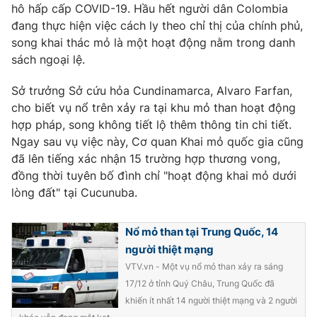
Phim VTV
hô hấp cấp COVID-19. Hầu hết người dân Colombia
Giải trí
đang thực hiện việc cách ly theo chỉ thị của chính phủ,
Hậu trường
song khai thác mỏ là một hoạt động nằm trong danh
Điện ảnh
Đời sống
sách ngoại lệ.
Nhân vật
Âm nhạc
Du lịch
Khán giả
Sở trưởng Sở cứu hỏa Cundinamarca, Alvaro Farfan,
Giáo dục
Sao
cho biết vụ nổ trên xảy ra tại khu mỏ than hoạt động
Làm đẹp
Giải sao mai
hợp pháp, song không tiết lộ thêm thông tin chi tiết.
Tuyển sinh
Công nghệ
Ngay sau vụ việc này, Cơ quan Khai mỏ quốc gia cũng
Chất lượng cuộc sống
Học trực tuyến
đã lên tiếng xác nhận 15 trường hợp thương vong,
Hitech Công nghệ tương lai
đồng thời tuyên bố đình chỉ "hoạt động khai mỏ dưới
Giao lưu trực tuyến
lòng đất" tại Cucunuba.
Sản phẩm
Lịch phát sóng
Thị trường
Nổ mỏ than tại Trung Quốc, 14
người thiệt mạng
Tư vấn
VTV.vn - Một vụ nổ mỏ than xảy ra sáng
Chuyên mục khác
17/12 ở tỉnh Quý Châu, Trung Quốc đã
Emagazine
Podcast
khiến ít nhất 14 người thiệt mạng và 2 người