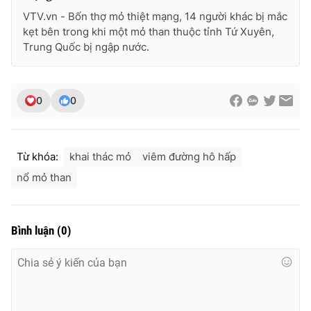
VTV.vn - Bốn thợ mỏ thiệt mạng, 14 người khác bị mắc
kẹt bên trong khi một mỏ than thuộc tỉnh Tứ Xuyên,
Trung Quốc bị ngập nước.
THỜI BÁO VTV
0
0
Theo dõi báo trên
Từ khóa:
khai thác mỏ
viêm đường hô hấp
Cơ quan chủ quản:
Đài Truyền hình Việt Nam
nổ mỏ than
Cơ quan báo chí:
Thời báo VTV
Giấy phép hoạt động báo in và báo điện tử số 483/GP-BTTTT
cấp ngày 29/12/2023
Bình luận
(
0
)
Tổng Biên tập:
Vũ Thanh Thủy
Phó Tổng Biên tập:
Nguyễn Thị Mỹ Hạnh, Phạm Quốc Thắng,
Nguyễn Trọng Ninh
Tổng đài VTV:
024.38 355 931 - 024.38 355 932