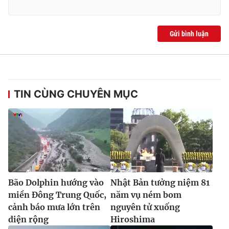
Ðiện thoại Thời báo VTV:
024.66 897 897
Email:
toasoan@vtv.vn
Gửi bình luận
Liên hệ quảng cáo:
024-7300.7108
TIN CÙNG CHUYÊN MỤC
® Cấm sao chép dưới mọi hình thức nếu không có sự chấp
Bão Dolphin hướng vào
Nhật Bản tưởng niệm 81
thuận bằng văn bản. Ghi rõ nguồn VTV.vn khi phát hành lại
miền Đông Trung Quốc,
năm vụ ném bom
thông tin từ website này.
cảnh báo mưa lớn trên
nguyên tử xuống
diện rộng
Hiroshima