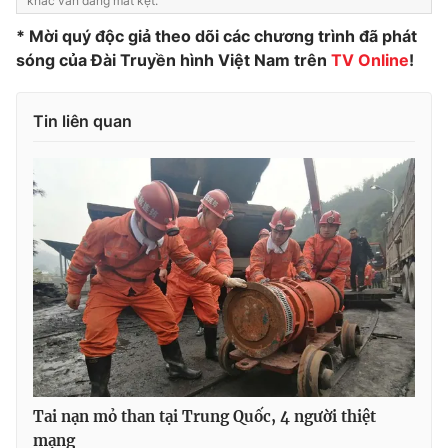
khác vẫn đang mắt kẹt.
Photo
Infographic
* Mời quý độc giả theo dõi các chương trình đã phát
sóng của Đài Truyền hình Việt Nam trên
TV Online
!
Video
Shorts video
Tin liên quan
VTV Money
VTV Thể thao
VTV Sức khoẻ
Bất động sản
Thị trường 24h
Tấm lòng Việt
VTV4
Vươn mình bằng AI
VTV9
VTV8
Tai nạn mỏ than tại Trung Quốc, 4 người thiệt
Liên hệ tòa soạn
English
mạng