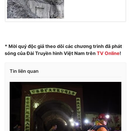
Photo
Infographic
Video
Shorts video
VTV Money
VTV Thể thao
* Mời quý độc giả theo dõi các chương trình đã phát
sóng của Đài Truyền hình Việt Nam trên
TV Online
!
VTV Sức khoẻ
Bất động sản
Tin liên quan
Thị trường 24h
Tấm lòng Việt
VTV4
Vươn mình bằng AI
VTV9
VTV8
Liên hệ tòa soạn
English