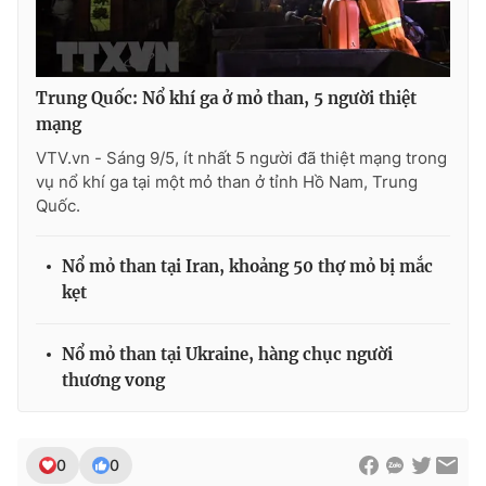
Trung Quốc: Nổ khí ga ở mỏ than, 5 người thiệt
THỜI BÁO VTV
mạng
VTV.vn - Sáng 9/5, ít nhất 5 người đã thiệt mạng trong
vụ nổ khí ga tại một mỏ than ở tỉnh Hồ Nam, Trung
Quốc.
Theo dõi báo trên
Nổ mỏ than tại Iran, khoảng 50 thợ mỏ bị mắc
Cơ quan chủ quản:
Đài Truyền hình Việt Nam
kẹt
Cơ quan báo chí:
Thời báo VTV
Giấy phép hoạt động báo in và báo điện tử số 483/GP-BTTTT
Nổ mỏ than tại Ukraine, hàng chục người
cấp ngày 29/12/2023
thương vong
Tổng Biên tập:
Vũ Thanh Thủy
Phó Tổng Biên tập:
Nguyễn Thị Mỹ Hạnh, Phạm Quốc Thắng,
Nguyễn Trọng Ninh
0
0
Tổng đài VTV:
024.38 355 931 - 024.38 355 932