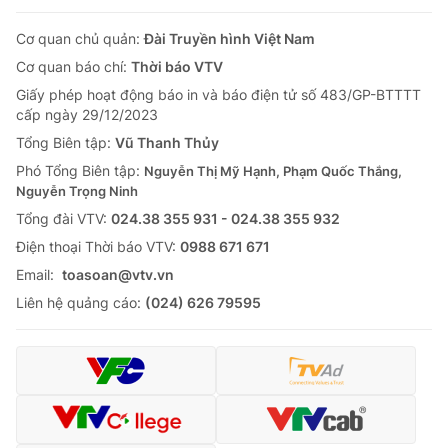
Cơ quan chủ quản:
Đài Truyền hình Việt Nam
Cơ quan báo chí:
Thời báo VTV
Giấy phép hoạt động báo in và báo điện tử số 483/GP-BTTTT
cấp ngày 29/12/2023
Tổng Biên tập:
Vũ Thanh Thủy
Phó Tổng Biên tập:
Nguyễn Thị Mỹ Hạnh, Phạm Quốc Thắng,
Nguyễn Trọng Ninh
Tổng đài VTV:
024.38 355 931 - 024.38 355 932
Ðiện thoại Thời báo VTV:
0988 671 671
Email:
toasoan@vtv.vn
Liên hệ quảng cáo:
(024) 626 79595