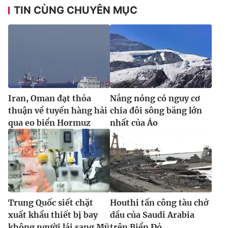
TIN CÙNG CHUYÊN MỤC
Iran, Oman đạt thỏa
Nắng nóng có nguy cơ
thuận về tuyến hàng hải
chia đôi sông băng lớn
qua eo biển Hormuz
nhất của Áo
Trung Quốc siết chặt
Houthi tấn công tàu chở
xuất khẩu thiết bị bay
dầu của Saudi Arabia
không người lái sang Mỹ
trên Biển Đỏ