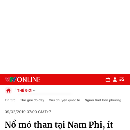
THẾ GIỚI
Chính trị
Tin tức
Thế giới đó đây
Câu chuyện quốc tế
Người Việt bốn phương
Xã hội
09/02/2019 07:00 GMT+7
Pháp luật
Chuyên mục
Kinh tế
Nổ mỏ than tại Nam Phi, ít
Thể thao