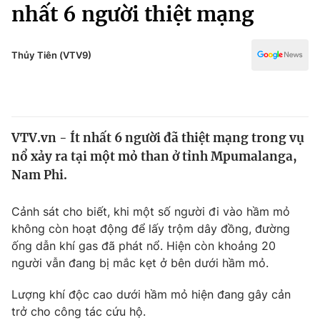
Chính trị
nhất 6 người thiệt mạng
Truyền hình
Văn hóa - Giải trí
Xã hội
Y tế
Thủy Tiên (VTV9)
Đời sống
Pháp luật
Công nghệ
Giáo dục
Y tế
VTV.vn - Ít nhất 6 người đã thiệt mạng trong vụ
nổ xảy ra tại một mỏ than ở tỉnh Mpumalanga,
Thế giới
Nam Phi.
Tin tức
Kinh tế
Cảnh sát cho biết, khi một số người đi vào hầm mỏ
Thế giới đó đây
không còn hoạt động để lấy trộm dây đồng, đường
Tài chính
ống dẫn khí gas đã phát nổ. Hiện còn khoảng 20
Dữ liệu và đời sống
Câu chuyện quốc tế
người vẫn đang bị mắc kẹt ở bên dưới hầm mỏ.
Thị trường
Truyền hình
Lượng khí độc cao dưới hầm mỏ hiện đang gây cản
Góc doanh nghiệp
trở cho công tác cứu hộ.