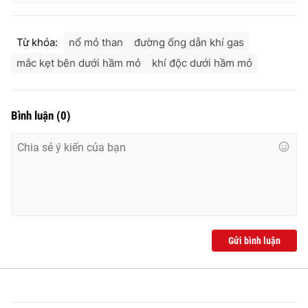
Ðiện thoại Thời báo VTV:
024.66 897 897
Email:
toasoan@vtv.vn
Từ khóa:
nổ mỏ than
đường ống dẫn khí gas
Liên hệ quảng cáo:
024-7300.7108
mắc kẹt bên dưới hầm mỏ
khí độc dưới hầm mỏ
Bình luận
(
0
)
® Cấm sao chép dưới mọi hình thức nếu không có sự chấp
Gửi bình luận
thuận bằng văn bản. Ghi rõ nguồn VTV.vn khi phát hành lại
thông tin từ website này.