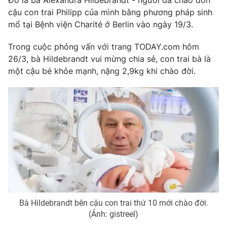
Đó là bà Alexandra Hildebrandt - người đã chào đón
Phim VTV
Giải trí
cậu con trai Philipp của mình bằng phương pháp sinh
Hậu trường
mổ tại Bệnh viện Charité ở Berlin vào ngày 19/3.
Điện ảnh
Đời sống
Nhân vật
Trong cuộc phỏng vấn với trang TODAY.com hôm
Âm nhạc
26/3, bà Hildebrandt vui mừng chia sẻ, con trai bà là
Du lịch
Khán giả
Giáo dục
một cậu bé khỏe mạnh, nặng 2,9kg khi chào đời.
Sao
Làm đẹp
Giải sao mai
Tuyển sinh
Công nghệ
Chất lượng cuộc sống
Học trực tuyến
Hitech Công nghệ tương lai
Giao lưu trực tuyến
Sản phẩm
Lịch phát sóng
Thị trường
Tư vấn
Chuyên mục khác
Bà Hildebrandt bên cậu con trai thứ 10 mới chào đời.
Emagazine
Podcast
(Ảnh: gistreel)