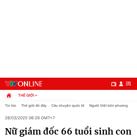
THẾ GIỚI
Chính trị
Tin tức
Thế giới đó đây
Câu chuyện quốc tế
Người Việt bốn phương
Xã hội
28/03/2025 06:26 GMT+7
Pháp luật
Chuyên mục
Kinh tế
Nữ giám đốc 66 tuổi sinh con
Thể thao