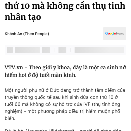
Chính trị
thứ 10 mà không cần thụ tinh
Truyền hình
nhân tạo
Văn hóa - Giải trí
Xã hội
Y tế
Đời sống
Khánh An (Theo People)
Pháp luật
Công nghệ
Giáo dục
Y tế
VTV.vn - Theo giới y khoa, đây là một ca sinh nở
Thế giới
hiếm hoi ở độ tuổi mãn kinh.
Tin tức
Kinh tế
Một người phụ nữ ở Đức đang trở thành tâm điểm của
Thế giới đó đây
truyền thông quốc tế sau khi sinh đứa con thứ 10 ở
Tài chính
Dữ liệu và đời sống
tuổi 66 mà không có sự hỗ trợ của IVF (thụ tinh ống
Câu chuyện quốc tế
Thị trường
nghiệm) - một phương pháp điều trị hiếm muộn phổ
biến.
Truyền hình
Góc doanh nghiệp