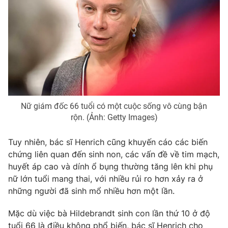
THỜI BÁO VTV
Theo dõi báo trên
Nữ giám đốc 66 tuổi có một cuộc sống vô cùng bận
rộn. (Ảnh: Getty Images)
Cơ quan chủ quản:
Đài Truyền hình Việt Nam
Tuy nhiên, bác sĩ Henrich cũng khuyến cáo các biến
Cơ quan báo chí:
Thời báo VTV
chứng liên quan đến sinh non, các vấn đề về tim mạch,
Giấy phép hoạt động báo in và báo điện tử số 483/GP-BTTTT
huyết áp cao và dính ổ bụng thường tăng lên khi phụ
cấp ngày 29/12/2023
nữ lớn tuổi mang thai, với nhiều rủi ro hơn xảy ra ở
Tổng Biên tập:
Vũ Thanh Thủy
những người đã sinh mổ nhiều hơn một lần.
Phó Tổng Biên tập:
Nguyễn Thị Mỹ Hạnh, Phạm Quốc Thắng,
Nguyễn Trọng Ninh
Mặc dù việc bà Hildebrandt sinh con lần thứ 10 ở độ
Tổng đài VTV:
024.38 355 931 - 024.38 355 932
tuổi 66 là điều không phổ biến, bác sĩ Henrich cho