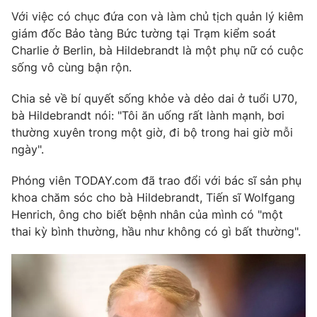
Với việc có chục đứa con và làm chủ tịch quản lý kiêm
Photo
Infographic
giám đốc Bảo tàng Bức tường tại Trạm kiểm soát
Charlie ở Berlin, bà Hildebrandt là một phụ nữ có cuộc
Video
Shorts video
sống vô cùng bận rộn.
Chia sẻ về bí quyết sống khỏe và dẻo dai ở tuổi U70,
VTV Money
VTV Thể thao
bà Hildebrandt nói: "Tôi ăn uống rất lành mạnh, bơi
thường xuyên trong một giờ, đi bộ trong hai giờ mỗi
VTV Sức khoẻ
Bất động sản
ngày".
Phóng viên TODAY.com đã trao đổi với bác sĩ sản phụ
Thị trường 24h
Tấm lòng Việt
khoa chăm sóc cho bà Hildebrandt, Tiến sĩ Wolfgang
Henrich, ông cho biết bệnh nhân của mình có "một
VTV4
Vươn mình bằng AI
thai kỳ bình thường, hầu như không có gì bất thường".
VTV9
VTV8
Liên hệ tòa soạn
English