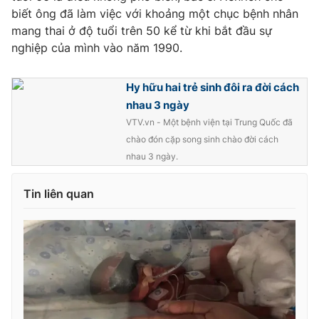
Ðiện thoại Thời báo VTV:
024.66 897 897
biết ông đã làm việc với khoảng một chục bệnh nhân
Email:
toasoan@vtv.vn
mang thai ở độ tuổi trên 50 kể từ khi bắt đầu sự
nghiệp của mình vào năm 1990.
Liên hệ quảng cáo:
024-7300.7108
Hy hữu hai trẻ sinh đôi ra đời cách
nhau 3 ngày
VTV.vn - Một bệnh viện tại Trung Quốc đã
chào đón cặp song sinh chào đời cách
nhau 3 ngày.
Tin liên quan
® Cấm sao chép dưới mọi hình thức nếu không có sự chấp
thuận bằng văn bản. Ghi rõ nguồn VTV.vn khi phát hành lại
thông tin từ website này.