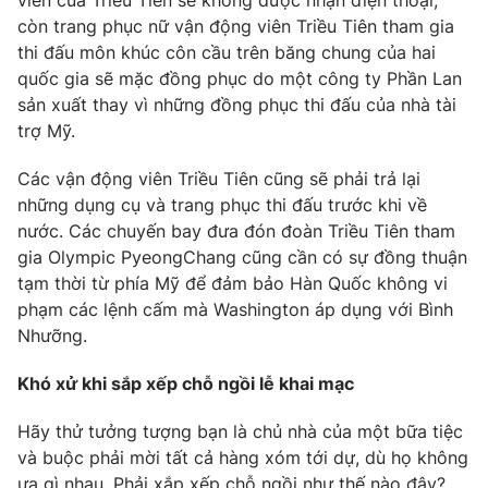
viên của Triều Tiên sẽ không được nhận điện thoại,
còn trang phục nữ vận động viên Triều Tiên tham gia
thi đấu môn khúc côn cầu trên băng chung của hai
quốc gia sẽ mặc đồng phục do một công ty Phần Lan
sản xuất thay vì những đồng phục thi đấu của nhà tài
THỜI BÁO VTV
trợ Mỹ.
Các vận động viên Triều Tiên cũng sẽ phải trả lại
những dụng cụ và trang phục thi đấu trước khi về
Theo dõi báo trên
nước. Các chuyến bay đưa đón đoàn Triều Tiên tham
gia Olympic PyeongChang cũng cần có sự đồng thuận
Cơ quan chủ quản:
Đài Truyền hình Việt Nam
tạm thời từ phía Mỹ để đảm bảo Hàn Quốc không vi
Cơ quan báo chí:
Thời báo VTV
phạm các lệnh cấm mà Washington áp dụng với Bình
Giấy phép hoạt động báo in và báo điện tử số 483/GP-BTTTT
Nhưỡng.
cấp ngày 29/12/2023
Khó xử khi sắp xếp chỗ ngồi lễ khai mạc
Tổng Biên tập:
Vũ Thanh Thủy
Phó Tổng Biên tập:
Nguyễn Thị Mỹ Hạnh, Phạm Quốc Thắng,
Hãy thử tưởng tượng bạn là chủ nhà của một bữa tiệc
Nguyễn Trọng Ninh
và buộc phải mời tất cả hàng xóm tới dự, dù họ không
Tổng đài VTV:
024.38 355 931 - 024.38 355 932
ưa gì nhau. Phải xắp xếp chỗ ngồi như thế nào đây?