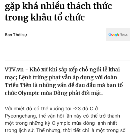
Chính trị
gặp khá nhiều thách thức
Truyền hình
trong khâu tổ chức
Văn hóa - Giải trí
Xã hội
Y tế
Đời sống
Ban Thời sự
Pháp luật
Công nghệ
Giáo dục
Y tế
VTV.vn - Khó xử khi sắp xếp chỗ ngồi lễ khai
Thế giới
mạc; Lệnh trừng phạt vẫn áp dụng với đoàn
Tin tức
Triều Tiên là những vấn đề đau đầu mà ban tổ
Kinh tế
chức Olympic mùa Đông phải đối mặt.
Thế giới đó đây
Tài chính
Dữ liệu và đời sống
Câu chuyện quốc tế
Với nhiệt độ có thể xuống tới -23 độ C ở
Thị trường
Pyeongchang, thế vận hội lần này có thể trở thành
một trong những kỳ Olympic mùa đông lạnh nhất
Truyền hình
Góc doanh nghiệp
trong lịch sử. Thế nhưng, thời tiết chỉ là một trong số