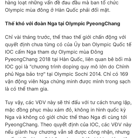
Phim VTV
hàng loạt những vấn đề đau đầu mà ban tổ chức
Giải trí
Olympic mùa đông ở Hàn Quốc phải đối mặt.
Hậu trường
Điện ảnh
Thế khó với đoàn Nga tại Olympic PyeongChang
Đời sống
Nhân vật
Âm nhạc
Chỉ vài tháng trước, thể thao thế giới chấn động với
Du lịch
Khán giả
Giáo dục
Sao
quyết định chưa từng có của Ủy ban Olympic Quốc tế
Làm đẹp
Giải sao mai
IOC cấm Nga tham dự Olympic mùa Đông
Tuyển sinh
PyeongChang 2018 tại Hàn Quốc, liên quan bê bối mà
Công nghệ
Chất lượng cuộc sống
IOC gọi là "chương trình doping quy mô lớn do Chính
Học trực tuyến
Hitech Công nghệ tương lai
phủ Nga bảo trợ" tại Olympic Sochi 2014. Chỉ có 169
Giao lưu trực tuyến
vận động viên Nga chứng minh được mình trong sạch
Sản phẩm
là có thể tham gia.
Lịch phát sóng
Thị trường
Tuy vậy, các VĐV này sẽ thi đấu với tư cách trung lập,
mặc đồng phục màu xám đỏ, không in hình quốc kỳ
Tư vấn
Nga và không có giới chức thể thao Nga đi cùng tới
Chuyên mục khác
PyeongChang. Theo quyết định của IOC, các VĐV này
Emagazine
Podcast
nếu giành huy chương vẫn sẽ được công nhận, nhưng