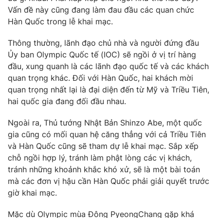
Ðiện thoại Thời báo VTV:
024.66 897 897
Vấn đề này cũng đang làm đau đầu các quan chức
Email:
toasoan@vtv.vn
Hàn Quốc trong lễ khai mạc.
Liên hệ quảng cáo:
024-7300.7108
Thông thường, lãnh đạo chủ nhà và người đứng đầu
Ủy ban Olympic Quốc tế (IOC) sẽ ngồi ở vị trí hàng
đầu, xung quanh là các lãnh đạo quốc tế và các khách
quan trọng khác. Đối với Hàn Quốc, hai khách mời
quan trọng nhất lại là đại diện đến từ Mỹ và Triều Tiên,
hai quốc gia đang đối đầu nhau.
Ngoài ra, Thủ tướng Nhật Bản Shinzo Abe, một quốc
gia cũng có mối quan hệ căng thẳng với cả Triều Tiên
và Hàn Quốc cũng sẽ tham dự lễ khai mạc. Sắp xếp
chỗ ngồi hợp lý, tránh làm phật lòng các vị khách,
tránh những khoảnh khắc khó xử, sẽ là một bài toán
® Cấm sao chép dưới mọi hình thức nếu không có sự chấp
thuận bằng văn bản. Ghi rõ nguồn VTV.vn khi phát hành lại
mà các đơn vị hậu cần Hàn Quốc phải giải quyết trước
thông tin từ website này.
giờ khai mạc.
Mặc dù Olympic mùa Đông PyeongChang gặp khá