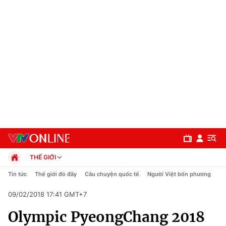
THẾ GIỚI
Chính trị
Tin tức
Thế giới đó đây
Câu chuyện quốc tế
Người Việt bốn phương
Xã hội
09/02/2018 17:41 GMT+7
Pháp luật
Chuyên mục
Kinh tế
Olympic PyeongChang 2018
Thể thao