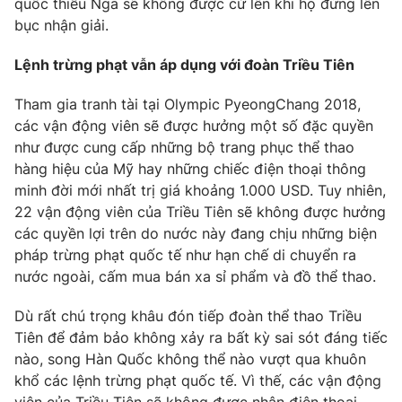
quốc thiều Nga sẽ không được cử lên khi họ đứng lên
bục nhận giải.
Photo
Infographic
Lệnh trừng phạt vẫn áp dụng với đoàn Triều Tiên
Video
Shorts video
Tham gia tranh tài tại Olympic PyeongChang 2018,
các vận động viên sẽ được hưởng một số đặc quyền
VTV Money
VTV Thể thao
như được cung cấp những bộ trang phục thể thao
hàng hiệu của Mỹ hay những chiếc điện thoại thông
VTV Sức khoẻ
Bất động sản
minh đời mới nhất trị giá khoảng 1.000 USD. Tuy nhiên,
22 vận động viên của Triều Tiên sẽ không được hưởng
các quyền lợi trên do nước này đang chịu những biện
Thị trường 24h
Tấm lòng Việt
pháp trừng phạt quốc tế như hạn chế di chuyển ra
nước ngoài, cấm mua bán xa sỉ phẩm và đồ thể thao.
VTV4
Vươn mình bằng AI
Dù rất chú trọng khâu đón tiếp đoàn thể thao Triều
Tiên để đảm bảo không xảy ra bất kỳ sai sót đáng tiếc
VTV9
VTV8
nào, song Hàn Quốc không thể nào vượt qua khuôn
khổ các lệnh trừng phạt quốc tế. Vì thế, các vận động
Liên hệ tòa soạn
English