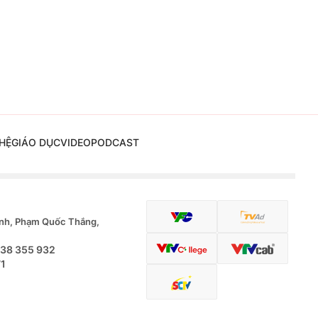
HỆ
GIÁO DỤC
VIDEO
PODCAST
nh, Phạm Quốc Thắng,
.38 355 932
71