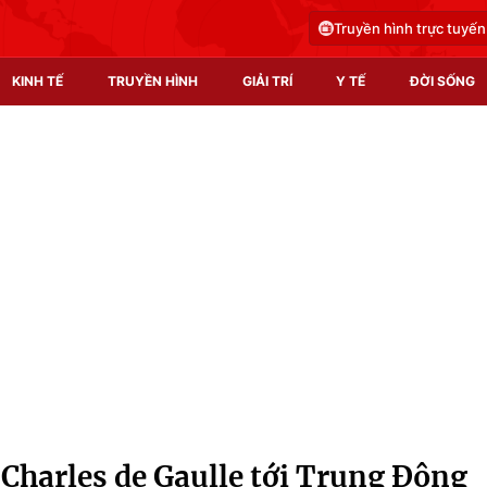
Truyền hình trực tuyến
KINH TẾ
TRUYỀN HÌNH
GIẢI TRÍ
Y TẾ
ĐỜI SỐNG
Pháp luật
Y tế
Truyền hình
Multimedia
Phim VTV
Video
Hậu trường
Shorts video
Nhân vật
Podcast
Khán giả
EMagazine
Giải sao mai
Photo
 Charles de Gaulle tới Trung Đông
Infographic