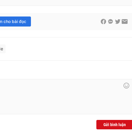
im cho bài đọc
le
Gửi bình luận