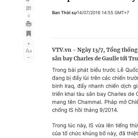
Ban Thời sự
14/07/2016 14:55 GMT+7
0
Giải trí
Đời sống
Điện ảnh
Du lịch
VTV.vn - Ngày 13/7, Tổng thống 
Âm nhạc
Làm đẹp
sân bay Charles de Gaulle tới Tr
Sao
Chất lượng cuộc sốn
Trong bài phát biểu trước Lễ Quố
đang bị đẩy lùi trên các chiến trư
binh Iraq, đẩy nhanh chiến dịch g
triển khai tàu sân bay Charles de 
mang tên Chammal. Pháp mở Chiế
chống IS hồi tháng 9/2014.
Trong lúc này, IS vừa lên tiếng t
của tổ chức khủng bố này, đã thiệ