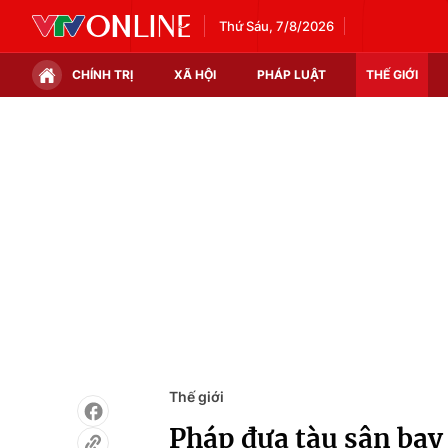
Thứ Sáu, 7/8/2026
CHÍNH TRỊ
XÃ HỘI
PHÁP LUẬT
THẾ GIỚI
Chính trị
Xã hội
Thế giới
Kinh tế
Tin tức
Tài chính
Thế giới đó đây
Thị trường
Câu chuyện quốc tế
Góc doanh nghiệp
Dữ liệu và đời sống
Thế giới
Pháp đưa tàu sân bay