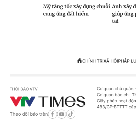
Mỹ tăng tốc xây dựng chuỗi
Anh xây d
cung ứng đất hiếm
giúp ứng 
tai
CHÍNH TRỊ
XÃ HỘI
PHÁP L
Cơ quan chủ quản:
THỜI BÁO VTV
Cơ quan báo chí:
T
Giấy phép hoạt độn
483/GP-BTTTT cấp
Theo dõi báo trên