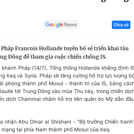
Góc ảnh
Chia sẻ
Giáo dục
Công nghệ
Tuyển sinh
Hitech Công ng
Pháp Francois Hollande tuyên bố sẽ triển khai tàu
Học trực tuyến
Sản phẩm
ung Đông để tham gia cuộc chiến chống IS.
g
Thị trường
c khánh Pháp (14/7), Tổng thống Hollande khẳng định I
Tư vấn
ờng Iraq và Syria. Pháp sẽ tăng cường hỗ trợ lực lượng b
iải phóng thành phố Mosul - thành trì của IS, bằng các
Gaulle tới Trung Đông vào mùa Thu này, trong chiến dịc
n dịch Chammal nhằm hỗ trợ liên quân do Mỹ dẫn đầ
hừa nhận Abu Omar al Shishani - "Bộ trưởng Chiến tranh
t mạng tại phía Nam thành phố Mosul của Iraq.