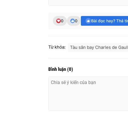
0
0
Bài đọc hay? Thả t
Từ khóa:
Tàu sân bay Charles de Gaul
Bình luận
(
0
)