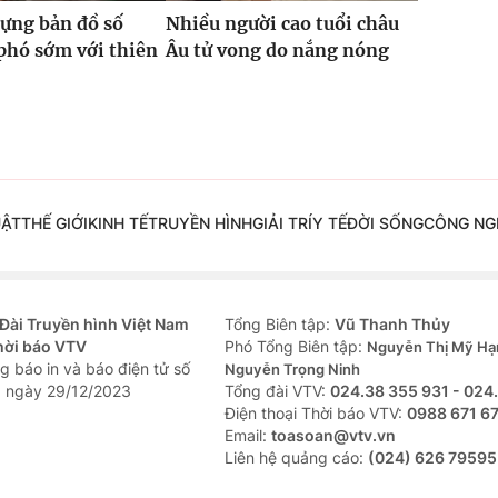
ựng bản đồ số
Nhiều người cao tuổi châu
phó sớm với thiên
Âu tử vong do nắng nóng
UẬT
THẾ GIỚI
KINH TẾ
TRUYỀN HÌNH
GIẢI TRÍ
Y TẾ
ĐỜI SỐNG
CÔNG NG
Đài Truyền hình Việt Nam
Tổng Biên tập:
Vũ Thanh Thủy
hời báo VTV
Phó Tổng Biên tập:
Nguyễn Thị Mỹ Hạ
g báo in và báo điện tử số
Nguyễn Trọng Ninh
 ngày 29/12/2023
Tổng đài VTV:
024.38 355 931 - 024
Ðiện thoại Thời báo VTV:
0988 671 6
Email:
toasoan@vtv.vn
Liên hệ quảng cáo:
(024) 626 79595