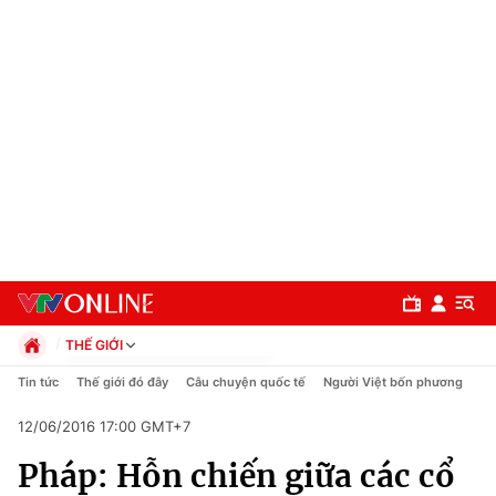
THẾ GIỚI
Chính trị
Tin tức
Thế giới đó đây
Câu chuyện quốc tế
Người Việt bốn phương
Xã hội
12/06/2016 17:00 GMT+7
Pháp luật
Chuyên mục
Kinh tế
Pháp: Hỗn chiến giữa các cổ
Thể thao