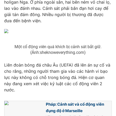
Phim VTV
holigan Nga. Ở phía ngoài sân, hai bên ném vỏ chai lọ,
Giải trí
lao vào đánh nhau. Cảnh sát phải bắn đạn hơi cay để
Hậu trường
giải tán đám đông. Nhiều người bị thương đã được
Điện ảnh
Đời sống
đưa đến bệnh viện.
Nhân vật
Âm nhạc
Du lịch
Khán giả
Giáo dục
Sao
Làm đẹp
Giải sao mai
Tuyển sinh
Một cổ động viên quá khích bị cảnh sát bắt giữ.
Công nghệ
Chất lượng cuộc sống
(Ảnh:sheknoweverything.com)
Học trực tuyến
Hitech Công nghệ tương lai
Liên đoàn bóng đá châu Âu (UEFA) đã lên án sự cố và
Giao lưu trực tuyến
cho rằng, những người tham gia vào các hành vi bạo
Sản phẩm
lực này không có chỗ trong bóng đá. Hiện cơ quan
Lịch phát sóng
Thị trường
này đang xem xét việc kỷ luật các cổ động viên 2
nước.
Tư vấn
Chuyên mục khác
Pháp: Cảnh sát và cổ động viên
Emagazine
Podcast
đụng độ ở Marseille