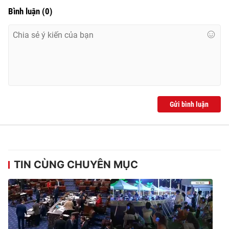
Ðiện thoại Thời báo VTV:
024.66 897 897
Bình luận
(
0
)
Email:
toasoan@vtv.vn
Liên hệ quảng cáo:
024-7300.7108
Gửi bình luận
TIN CÙNG CHUYÊN MỤC
® Cấm sao chép dưới mọi hình thức nếu không có sự chấp
thuận bằng văn bản. Ghi rõ nguồn VTV.vn khi phát hành lại
thông tin từ website này.