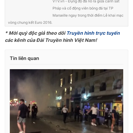
VTV.vn - Đụng độ đã nổ ra giữa cảnh sát
Pháp và cổ động viên bóng đá tại TP
Photo
Infographic
Marseille ngay trong thời điểm Lễ khai mạc
vòng chung kết Euro 2016.
Video
Shorts video
* Mời quý độc giả theo dõi
Truyền hình trực tuyến
các kênh của Đài Truyền hình Việt Nam!
VTV Money
VTV Thể thao
Tin liên quan
VTV Sức khoẻ
Bất động sản
Thị trường 24h
Tấm lòng Việt
VTV4
Vươn mình bằng AI
VTV9
VTV8
Liên hệ tòa soạn
English