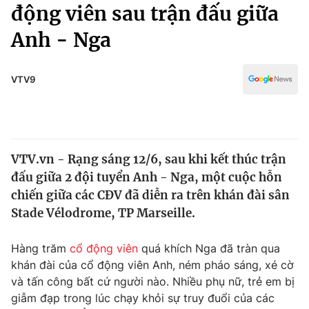
Chính trị
động viên sau trận đấu giữa
Truyền hình
Anh - Nga
Văn hóa - Giải trí
Xã hội
Y tế
Đời sống
VTV9
Pháp luật
Công nghệ
Giáo dục
Y tế
VTV.vn - Rạng sáng 12/6, sau khi kết thúc trận
Thế giới
đấu giữa 2 đội tuyển Anh - Nga, một cuộc hỗn
Tin tức
chiến giữa các CĐV đã diễn ra trên khán đài sân
Kinh tế
Stade Vélodrome, TP Marseille.
Thế giới đó đây
Tài chính
Dữ liệu và đời sống
Câu chuyện quốc tế
Hàng trăm
cổ động viên
quá khích Nga đã tràn qua
Thị trường
khán đài của cổ động viên Anh, ném pháo sáng, xé cờ
và tấn công bất cứ người nào. Nhiều phụ nữ, trẻ em bị
Truyền hình
Góc doanh nghiệp
giẫm đạp trong lúc chạy khỏi sự truy đuổi của các