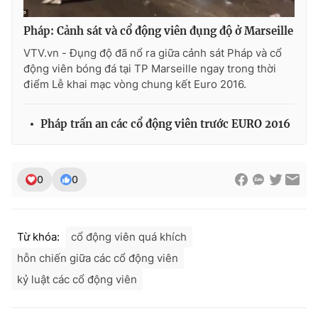
Pháp: Cảnh sát và cổ động viên đụng độ ở Marseille
VTV.vn - Đụng độ đã nổ ra giữa cảnh sát Pháp và cổ
động viên bóng đá tại TP Marseille ngay trong thời
THỜI BÁO VTV
điểm Lễ khai mạc vòng chung kết Euro 2016.
Pháp trấn an các cổ động viên trước EURO 2016
Theo dõi báo trên
Cơ quan chủ quản:
Đài Truyền hình Việt Nam
0
0
Cơ quan báo chí:
Thời báo VTV
Giấy phép hoạt động báo in và báo điện tử số 483/GP-BTTTT
cấp ngày 29/12/2023
Từ khóa:
cổ động viên quá khích
Tổng Biên tập:
Vũ Thanh Thủy
hỗn chiến giữa các cổ động viên
Phó Tổng Biên tập:
Nguyễn Thị Mỹ Hạnh, Phạm Quốc Thắng,
kỷ luật các cổ động viên
Nguyễn Trọng Ninh
Tổng đài VTV:
024.38 355 931 - 024.38 355 932