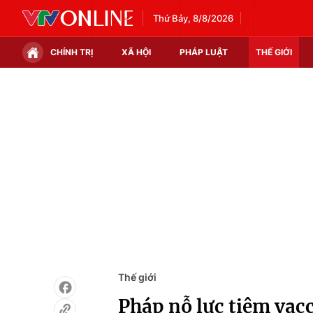
Thứ Bảy, 8/8/2026
CHÍNH TRỊ
XÃ HỘI
PHÁP LUẬT
THẾ GIỚI
Chính trị
Xã hội
Thế giới
Kinh tế
Tin tức
Tài chính
Thế giới đó đây
Thị trường
Câu chuyện quốc tế
Góc doanh nghiệp
Dữ liệu và đời sống
Thế giới
Pháp nỗ lực tiêm vac