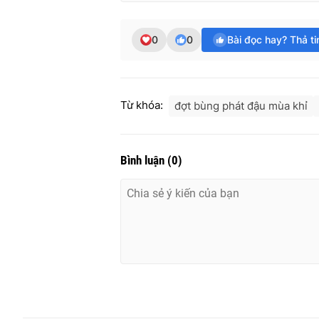
0
0
Bài đọc hay? Thả t
Từ khóa:
đợt bùng phát đậu mùa khỉ
Bình luận
(
0
)