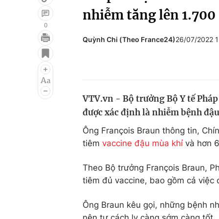
nhiễm tăng lên 1.700
0
Quỳnh Chi (Theo France24)
26/07/2022 
Giải trí
Đời sống
Điện ảnh
Du lịch
Âm nhạc
Làm đẹp
VTV.vn - Bộ trưởng Bộ Y tế Pháp
Sao
Chất lượng cuộc sốn
được xác định là nhiễm bệnh đậu
Ông François Braun thông tin, Ch
tiêm
vaccine đậu mùa khỉ
và hơn 6
Theo Bộ trưởng François Braun, P
tiêm đủ vaccine, bao gồm cả việc đ
Ông Braun kêu gọi, những bệnh nh
nên tự cách ly càng sớm càng tốt.