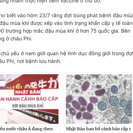
ung nhằm thực hiện tiêm vaccine ở thủ đô.
 cho biết vào hôm 23/7 rằng đợt bùng phát bệnh đậu mù
đậu mùa khỉ được xếp vào tình trạng khẩn cấp y tế toàn
00 trường hợp mắc đậu mùa khỉ ở hơn 75 quốc gia. Bên
ng ở châu Phi.
n chủ yếu ở nam giới quan hệ tình dục đồng giới trong đợ
u Phi, nơi bệnh lưu hành.
ều nước châu Á đang theo
Nhật Bản ban bố cảnh báo cấp 1