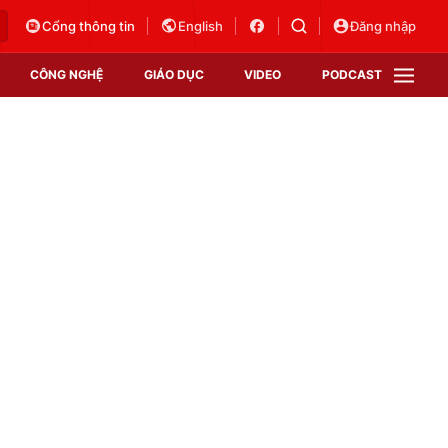
Cổng thông tin
English
Đăng nhập
CÔNG NGHỆ
GIÁO DỤC
VIDEO
PODCAST
VTV Money
VTV Thể thao
VTV Sức khoẻ
Bất động sản
Thị trường 24h
Tấm lòng Việt
Vươn mình bằng AI
VTV4
VTV8
VTV9
Lịch phát sóng
Giao lưu trực tuyến
Sự kiện