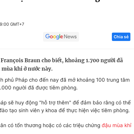
Góc ảnh
19:00 GMT+7
Giáo dục
Công nghệ
Chia sẻ
Tuyển sinh
Hitech Công ng
Học trực tuyến
Sản phẩm
 François Braun cho biết, khoảng 1.700 người đã
g
Thị trường
 mùa khỉ ở nước này.
Tư vấn
ính phủ Pháp cho đến nay đã mở khoảng 100 trung tâm
.000 người đã được tiêm phòng.
háp sẽ huy động "hỗ trợ thêm" để đảm bảo rằng có thể
ào tạo sinh viên y khoa để thực hiện việc tiêm phòng.
ân có tổn thương hoặc có các triệu chứng
đậu mùa khỉ