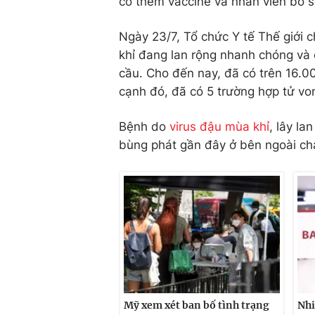
có thêm vaccine và nhân viên bổ s
Ngày 23/7, Tổ chức Y tế Thế giới
khỉ đang lan rộng nhanh chóng và 
cầu. Cho đến nay, đã có trên 16.0
cạnh đó, đã có 5 trường hợp tử vo
Bệnh do
virus đậu mùa khỉ
, lây la
bùng phát gần đây ở bên ngoài châ
Mỹ xem xét ban bố tình trạng
Nhi