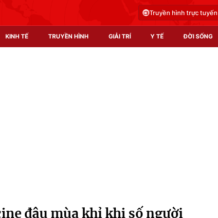
Truyền hình trực tuyến
KINH TẾ
TRUYỀN HÌNH
GIẢI TRÍ
Y TẾ
ĐỜI SỐNG
Pháp luật
Y tế
Truyền hình
Multimedia
Phim VTV
Video
Hậu trường
Shorts video
Nhân vật
Podcast
Khán giả
EMagazine
Giải sao mai
Photo
cine đậu mùa khỉ khi số người
Infographic