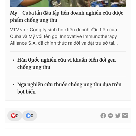
Ðiện thoại Thời báo VTV:
024.66 897 897
Email:
toasoan@vtv.vn
Mỹ - Cuba lần đầu lập liên doanh nghiên cứu dược
phẩm chống ung thư
Liên hệ quảng cáo:
024-7300.7108
VTV.vn - Công ty sinh học liên doanh đầu tiên của
Cuba và Mỹ với tên gọi Innovative Immunotherapy
Alliance S.A. đã chính thức ra đời và đặt trụ sở tại...
Hàn Quốc nghiên cứu vi khuẩn biến đổi gen
chống ung thư
Nga nghiên cứu thuốc chống ung thư dựa trên
bọt biển
® Cấm sao chép dưới mọi hình thức nếu không có sự chấp
thuận bằng văn bản. Ghi rõ nguồn VTV.vn khi phát hành lại
0
0
thông tin từ website này.