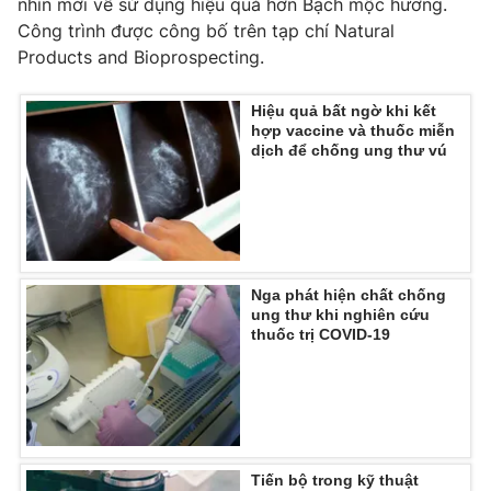
nhìn mới về sử dụng hiệu quả hơn Bạch mộc hương.
Công trình được công bố trên tạp chí Natural
Photo
Infographic
Products and Bioprospecting.
Video
Shorts video
Hiệu quả bất ngờ khi kết
hợp vaccine và thuốc miễn
dịch để chống ung thư vú
VTV Money
VTV Thể thao
VTV Sức khoẻ
Bất động sản
Thị trường 24h
Tấm lòng Việt
Nga phát hiện chất chống
ung thư khi nghiên cứu
thuốc trị COVID-19
VTV4
Vươn mình bằng AI
VTV9
VTV8
Liên hệ tòa soạn
English
Tiến bộ trong kỹ thuật