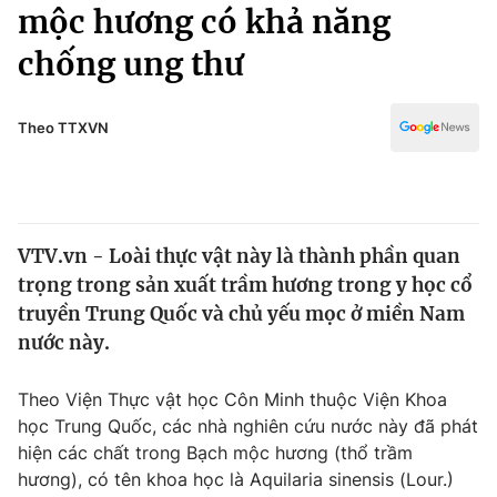
Chính trị
mộc hương có khả năng
Truyền hình
chống ung thư
Văn hóa - Giải trí
Xã hội
Y tế
Đời sống
Theo TTXVN
Pháp luật
Công nghệ
Giáo dục
Y tế
VTV.vn - Loài thực vật này là thành phần quan
Thế giới
trọng trong sản xuất trầm hương trong y học cổ
Tin tức
truyền Trung Quốc và chủ yếu mọc ở miền Nam
Kinh tế
nước này.
Thế giới đó đây
Tài chính
Dữ liệu và đời sống
Câu chuyện quốc tế
Theo Viện Thực vật học Côn Minh thuộc Viện Khoa
Thị trường
học Trung Quốc, các nhà nghiên cứu nước này đã phát
hiện các chất trong Bạch mộc hương (thổ trầm
Truyền hình
Góc doanh nghiệp
hương), có tên khoa học là Aquilaria sinensis (Lour.)