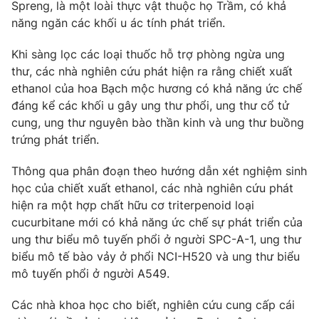
Phim VTV
Spreng, là một loài thực vật thuộc họ Trầm, có khả
Giải trí
năng ngăn các khối u ác tính phát triển.
Hậu trường
Điện ảnh
Khi sàng lọc các loại thuốc hỗ trợ phòng ngừa ung
Đời sống
Nhân vật
thư, các nhà nghiên cứu phát hiện ra rằng chiết xuất
Âm nhạc
Du lịch
ethanol của hoa Bạch mộc hương có khả năng ức chế
Khán giả
Giáo dục
Sao
đáng kể các khối u gây ung thư phổi, ung thư cổ tử
Làm đẹp
Giải sao mai
cung, ung thư nguyên bào thần kinh và ung thư buồng
Tuyển sinh
Công nghệ
trứng phát triển.
Chất lượng cuộc sống
Học trực tuyến
Hitech Công nghệ tương lai
Thông qua phân đoạn theo hướng dẫn xét nghiệm sinh
Giao lưu trực tuyến
học của chiết xuất ethanol, các nhà nghiên cứu phát
Sản phẩm
hiện ra một hợp chất hữu cơ triterpenoid loại
Lịch phát sóng
cucurbitane mới có khả năng ức chế sự phát triển của
Thị trường
ung thư biểu mô tuyến phổi ở người SPC-A-1, ung thư
Tư vấn
biểu mô tế bào vảy ở phổi NCI-H520 và ung thư biểu
mô tuyến phổi ở người A549.
Chuyên mục khác
Emagazine
Podcast
Các nhà khoa học cho biết, nghiên cứu cung cấp cái