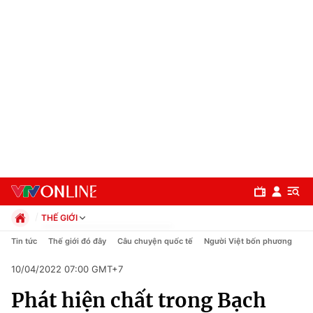
THẾ GIỚI
Chính trị
Tin tức
Thế giới đó đây
Câu chuyện quốc tế
Người Việt bốn phương
Xã hội
10/04/2022 07:00 GMT+7
Pháp luật
Chuyên mục
Kinh tế
Phát hiện chất trong Bạch
Thể thao