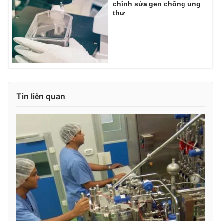
chỉnh sửa gen chống ung
thư
THỜI BÁO VTV
Theo dõi báo trên
Tin liên quan
Cơ quan chủ quản:
Đài Truyền hình Việt Nam
Cơ quan báo chí:
Thời báo VTV
Giấy phép hoạt động báo in và báo điện tử số 483/GP-BTTTT
cấp ngày 29/12/2023
Tổng Biên tập:
Vũ Thanh Thủy
Phó Tổng Biên tập:
Nguyễn Thị Mỹ Hạnh, Phạm Quốc Thắng,
Nguyễn Trọng Ninh
Tổng đài VTV:
024.38 355 931 - 024.38 355 932