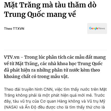
Chính trị
Mặt Trăng mà tàu thăm dò
Truyền hình
Trung Quốc mang về
Văn hóa - Giải trí
Xã hội
Y tế
Đời sống
Theo TTXVN
Pháp luật
Công nghệ
Giáo dục
Y tế
VTV.vn - Trong lúc phân tích các mẫu đất mang
Thế giới
về từ Mặt Trăng, các nhà khoa học Trung Quốc
Tin tức
đã phát hiện ra những phân tử nước kèm theo
Kinh tế
khoáng chất có trong mẫu vật.
Thế giới đó đây
Tài chính
Dữ liệu và đời sống
Câu chuyện quốc tế
Theo đài truyền hình CNN, việc tìm thấy nước trên Mặt
Thị trường
Trăng không phải là một phát hiện quá mới mẻ. Trước
đây, tàu vũ trụ của Cơ quan Hàng không và Vũ trụ Mỹ
Truyền hình
Góc doanh nghiệp
(NASA) và Ấn Độ đều được cho là tìm thấy thứ cho là