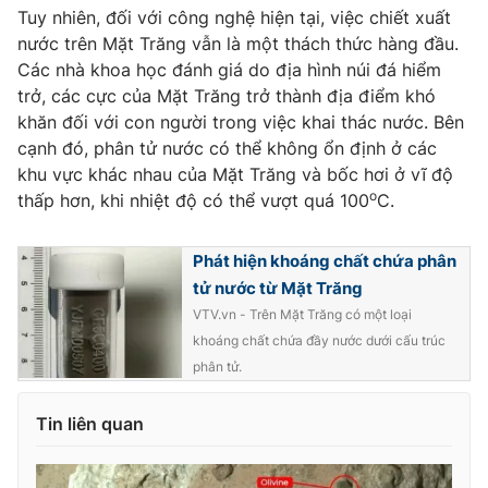
Ðiện thoại Thời báo VTV:
024.66 897 897
Tuy nhiên, đối với công nghệ hiện tại, việc chiết xuất
Email:
nước trên Mặt Trăng vẫn là một thách thức hàng đầu.
toasoan@vtv.vn
Các nhà khoa học đánh giá do địa hình núi đá hiểm
Liên hệ quảng cáo:
024-7300.7108
trở, các cực của Mặt Trăng trở thành địa điểm khó
khăn đối với con người trong việc khai thác nước. Bên
cạnh đó, phân tử nước có thể không ổn định ở các
khu vực khác nhau của Mặt Trăng và bốc hơi ở vĩ độ
o
thấp hơn, khi nhiệt độ có thể vượt quá 100
C.
Phát hiện khoáng chất chứa phân
tử nước từ Mặt Trăng
VTV.vn - Trên Mặt Trăng có một loại
khoáng chất chứa đầy nước dưới cấu trúc
phân tử.
® Cấm sao chép dưới mọi hình thức nếu không có sự chấp
thuận bằng văn bản. Ghi rõ nguồn VTV.vn khi phát hành lại
Tin liên quan
thông tin từ website này.