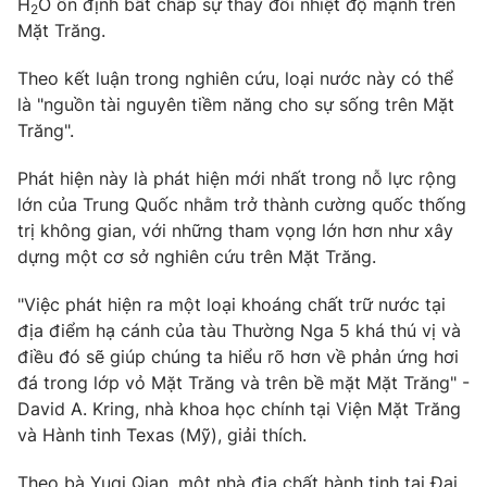
H
O ổn định bất chấp sự thay đổi nhiệt độ mạnh trên
2
Mặt Trăng.
Photo
Infographic
Theo kết luận trong nghiên cứu, loại nước này có thể
Video
Shorts video
là "nguồn tài nguyên tiềm năng cho sự sống trên Mặt
Trăng".
VTV Money
VTV Thể thao
Phát hiện này là phát hiện mới nhất trong nỗ lực rộng
lớn của Trung Quốc nhằm trở thành cường quốc thống
VTV Sức khoẻ
Bất động sản
trị không gian, với những tham vọng lớn hơn như xây
dựng một cơ sở nghiên cứu trên Mặt Trăng.
Thị trường 24h
Tấm lòng Việt
"Việc phát hiện ra một loại khoáng chất trữ nước tại
địa điểm hạ cánh của tàu Thường Nga 5 khá thú vị và
VTV4
Vươn mình bằng AI
điều đó sẽ giúp chúng ta hiểu rõ hơn về phản ứng hơi
đá trong lớp vỏ Mặt Trăng và trên bề mặt Mặt Trăng" -
David A. Kring, nhà khoa học chính tại Viện Mặt Trăng
VTV9
VTV8
và Hành tinh Texas (Mỹ), giải thích.
Liên hệ tòa soạn
English
Theo bà Yuqi Qian, một nhà địa chất hành tinh tại Đại