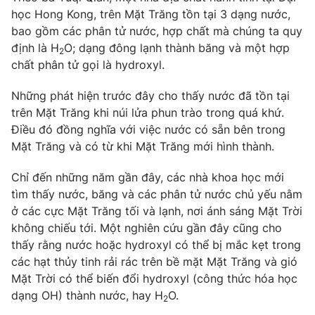
học Hong Kong, trên Mặt Trăng tồn tại 3 dạng nước,
bao gồm các phân tử nước, hợp chất mà chúng ta quy
định là H
O; dạng đông lạnh thành băng và một hợp
2
chất phân tử gọi là hydroxyl.
THỜI BÁO VTV
Những phát hiện trước đây cho thấy nước đã tồn tại
trên Mặt Trăng khi núi lửa phun trào trong quá khứ.
Điều đó đồng nghĩa với việc nước có sẵn bên trong
Theo dõi báo trên
Mặt Trăng và có từ khi Mặt Trăng mới hình thành.
Cơ quan chủ quản:
Chỉ đến những năm gần đây, các nhà khoa học mới
Đài Truyền hình Việt Nam
tìm thấy nước, băng và các phân tử nước chủ yếu nằm
Cơ quan báo chí:
Thời báo VTV
ở các cực Mặt Trăng tối và lạnh, nơi ánh sáng Mặt Trời
Giấy phép hoạt động báo in và báo điện tử số 483/GP-BTTTT
không chiếu tới. Một nghiên cứu gần đây cũng cho
cấp ngày 29/12/2023
thấy rằng nước hoặc hydroxyl có thể bị mắc kẹt trong
Tổng Biên tập:
Vũ Thanh Thủy
các hạt thủy tinh rải rác trên bề mặt Mặt Trăng và gió
Phó Tổng Biên tập:
Nguyễn Thị Mỹ Hạnh, Phạm Quốc Thắng,
Mặt Trời có thể biến đổi hydroxyl (công thức hóa học
Nguyễn Trọng Ninh
dạng OH) thành nước, hay H
O.
2
Tổng đài VTV:
024.38 355 931 - 024.38 355 932