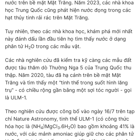
Phim VTV
nước trên bề mặt Mặt Trăng. Năm 2023, các nhà khoa
Giải trí
học Trung Quốc cũng phát hiện nước đọng trong các
Hậu trường
hạt thủy tinh rải rác trên Mặt Trăng.
Điện ảnh
Đời sống
Nhân vật
Tuy nhiên, theo các nhà khoa học, khám phá mới nhất
Âm nhạc
Du lịch
này đánh dấu lần đầu tiên họ tìm thấy nước ở dạng
Khán giả
Giáo dục
Sao
phân tử H
O trong các mẫu vật.
2
Làm đẹp
Giải sao mai
Tuyển sinh
Các nhà nghiên cứu đã kiểm tra kỹ càng các mẫu đất
Công nghệ
Chất lượng cuộc sống
được tàu thăm dò Thường Nga 5 của Trung Quốc thu
Học trực tuyến
Hitech Công nghệ tương lai
thập. Năm 2020, tàu đã hạ cánh trên bề mặt Mặt
Giao lưu trực tuyến
Trăng và tìm thấy một "tinh thể trong suốt hình lăng
Sản phẩm
trụ" - có chiều rộng gần bằng một sợi tóc người - gọi
Lịch phát sóng
là ULM-1.
Thị trường
Theo nghiên cứu được công bố vào ngày 16/7 trên tạp
Tư vấn
chí Nature Astronomy, tinh thể ULM-1 (có công thức
Chuyên mục khác
hóa học là (NH
)MgCl
.6H
O) bao gồm khoảng 41% là
4
3
2
Emagazine
Podcast
nước, với các mảnh amoniac giúp giữ cho các phân tử