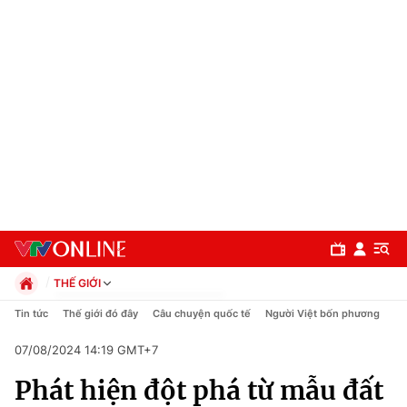
THẾ GIỚI
Chính trị
Tin tức
Thế giới đó đây
Câu chuyện quốc tế
Người Việt bốn phương
Xã hội
07/08/2024 14:19 GMT+7
Pháp luật
Chuyên mục
Kinh tế
Phát hiện đột phá từ mẫu đất
Thể thao