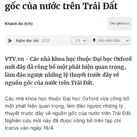
Chính trị
gốc của nước trên Trái Đất
Truyền hình
Văn hóa - Giải trí
Xã hội
Y tế
Khánh An (t/h)
Đời sống
Pháp luật
Công nghệ
Nghe đọc bài
3:13
Giáo dục
Y tế
VTV.vn - Các nhà khoa học thuộc Đại học Oxford
mới đây đã công bố một phát hiện quan trọng,
Thế giới
làm đảo ngược những lý thuyết trước đây về
nguồn gốc của nước trên Trái Đất.
Tin tức
Kinh tế
Thế giới đó đây
Các nhà khoa học thuộc Đại học Oxford vừa công bố
Tài chính
một phát hiện quan trọng, làm đảo ngược những lý
Dữ liệu và đời sống
Câu chuyện quốc tế
thuyết trước đây về nguồn gốc của nước trên Trái Đất.
Thị trường
Nghiên cứu mới này đã được công bố trên tạp chí
Truyền hình
Góc doanh nghiệp
Icarus vào ngày 16/4.