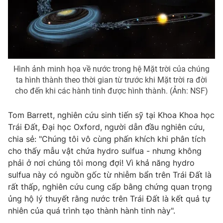
THỜI BÁO VTV
Hình ảnh minh họa về nước trong hệ Mặt trời của chúng
ta hình thành theo thời gian từ trước khi Mặt trời ra đời
cho đến khi các hành tinh được hình thành. (Ảnh: NSF)
Theo dõi báo trên
Tom Barrett, nghiên cứu sinh tiến sỹ tại Khoa Khoa học
Cơ quan chủ quản:
Đài Truyền hình Việt Nam
Trái Đất, Đại học Oxford, người dẫn đầu nghiên cứu,
chia sẻ: "Chúng tôi vô cùng phấn khích khi phân tích
Cơ quan báo chí:
Thời báo VTV
cho thấy mẫu vật chứa hydro sulfua - nhưng không
Giấy phép hoạt động báo in và báo điện tử số 483/GP-BTTTT
phải ở nơi chúng tôi mong đợi! Vì khả năng hydro
cấp ngày 29/12/2023
sulfua này có nguồn gốc từ nhiễm bẩn trên Trái Đất là
Tổng Biên tập:
Vũ Thanh Thủy
rất thấp, nghiên cứu cung cấp bằng chứng quan trọng
Phó Tổng Biên tập:
Nguyễn Thị Mỹ Hạnh, Phạm Quốc Thắng,
ủng hộ lý thuyết rằng nước trên Trái Đất là kết quả tự
Nguyễn Trọng Ninh
nhiên của quá trình tạo thành hành tinh này".
Tổng đài VTV:
024.38 355 931 - 024.38 355 932