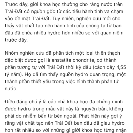
Phim VTV
Trước đây, giới khoa học thường cho rằng nước trên
Giải trí
Trái Đất có nguồn gốc từ các tiểu hành tinh va chạm
Hậu trường
vào bề mặt Trái Đất. Tuy nhiên, nghiên cứu mới cho
Điện ảnh
Đời sống
Nhân vật
thấy vật chất tạo nên hành tinh của chúng ta từ ban
Âm nhạc
đầu đã chứa nhiều hydro hơn nhiều so với quan niệm
Du lịch
Khán giả
trước đây.
Giáo dục
Sao
Làm đẹp
Giải sao mai
Nhóm nghiên cứu đã phân tích một loại thiên thạch
Tuyển sinh
Công nghệ
Chất lượng cuộc sống
đặc biệt được gọi là enstatite chondrite, có thành
Học trực tuyến
phần tương tự với Trái Đất thời kỳ đầu (cách đây 4,55
Hitech Công nghệ tương lai
tỷ năm). Họ đã tìm thấy nguồn hydro quan trọng, một
Giao lưu trực tuyến
thành phần thiết yếu trong việc hình thành phân tử
Sản phẩm
nước.
Lịch phát sóng
Thị trường
Điều đáng chú ý là các nhà khoa học đã chứng minh
Tư vấn
được hydro trong mẫu vật này là nguyên bản, không
Chuyên mục khác
phải do nhiễm bẩn từ bên ngoài. Phát hiện này gợi ý
rằng vật chất tạo nên Trái Đất ban đầu đã giàu hydro
Emagazine
Podcast
hơn rất nhiều so với những gì giới khoa học từng nhận