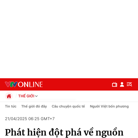
THẾ GIỚI
Chính trị
Tin tức
Thế giới đó đây
Câu chuyện quốc tế
Người Việt bốn phương
Xã hội
21/04/2025 06:25 GMT+7
Pháp luật
Chuyên mục
Kinh tế
Phát hiện đột phá về nguồn
Thể thao