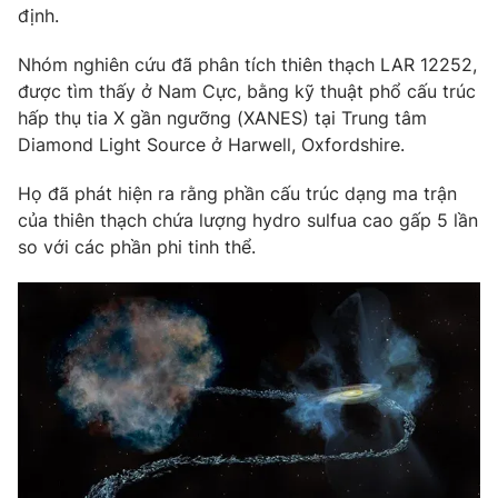
định.
Photo
Infographic
Nhóm nghiên cứu đã phân tích thiên thạch LAR 12252,
được tìm thấy ở Nam Cực, bằng kỹ thuật phổ cấu trúc
Video
Shorts video
hấp thụ tia X gần ngưỡng (XANES) tại Trung tâm
Diamond Light Source ở Harwell, Oxfordshire.
VTV Money
VTV Thể thao
Họ đã phát hiện ra rằng phần cấu trúc dạng ma trận
của thiên thạch chứa lượng hydro sulfua cao gấp 5 lần
VTV Sức khoẻ
Bất động sản
so với các phần phi tinh thể.
Thị trường 24h
Tấm lòng Việt
VTV4
Vươn mình bằng AI
VTV9
VTV8
Liên hệ tòa soạn
English