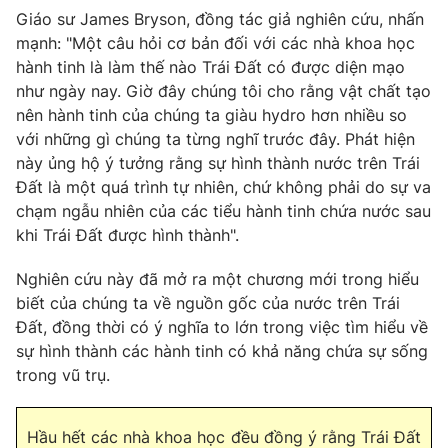
Ðiện thoại Thời báo VTV:
024.66 897 897
Giáo sư James Bryson, đồng tác giả nghiên cứu, nhấn
Email:
toasoan@vtv.vn
mạnh: "Một câu hỏi cơ bản đối với các nhà khoa học
hành tinh là làm thế nào Trái Đất có được diện mạo
Liên hệ quảng cáo:
024-7300.7108
như ngày nay. Giờ đây chúng tôi cho rằng vật chất tạo
nên hành tinh của chúng ta giàu hydro hơn nhiều so
với những gì chúng ta từng nghĩ trước đây. Phát hiện
này ủng hộ ý tưởng rằng sự hình thành nước trên Trái
Đất là một quá trình tự nhiên, chứ không phải do sự va
chạm ngẫu nhiên của các tiểu hành tinh chứa nước sau
khi Trái Đất được hình thành".
Nghiên cứu này đã mở ra một chương mới trong hiểu
biết của chúng ta về nguồn gốc của nước trên Trái
Đất, đồng thời có ý nghĩa to lớn trong việc tìm hiểu về
® Cấm sao chép dưới mọi hình thức nếu không có sự chấp
sự hình thành các hành tinh có khả năng chứa sự sống
thuận bằng văn bản. Ghi rõ nguồn VTV.vn khi phát hành lại
trong vũ trụ.
thông tin từ website này.
Hầu hết các nhà khoa học đều đồng ý rằng Trái Đất