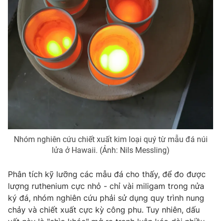
THỜI BÁO VTV
Theo dõi báo trên
Cơ quan chủ quản:
Đài Truyền hình Việt Nam
Cơ quan báo chí:
Thời báo VTV
Nhóm nghiên cứu chiết xuất kim loại quý từ mẫu đá núi
lửa ở Hawaii. (Ảnh: Nils Messling)
Giấy phép hoạt động báo in và báo điện tử số 483/GP-BTTTT
cấp ngày 29/12/2023
Phân tích kỹ lưỡng các mẫu đá cho thấy, để đo được
Tổng Biên tập:
Vũ Thanh Thủy
lượng ruthenium cực nhỏ - chỉ vài miligam trong nửa
Phó Tổng Biên tập:
Nguyễn Thị Mỹ Hạnh, Phạm Quốc Thắng,
ký đá, nhóm nghiên cứu phải sử dụng quy trình nung
Nguyễn Trọng Ninh
chảy và chiết xuất cực kỳ công phu. Tuy nhiên, dấu
Tổng đài VTV:
024.38 355 931 - 024.38 355 932