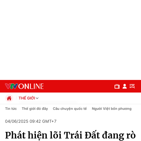
THẾ GIỚI
Chính trị
Tin tức
Thế giới đó đây
Câu chuyện quốc tế
Người Việt bốn phương
Xã hội
04/06/2025 09:42 GMT+7
Pháp luật
Chuyên mục
Kinh tế
Phát hiện lõi Trái Đất đang rò
Thể thao