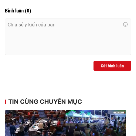
Bình luận
(
0
)
Gửi bình luận
TIN CÙNG CHUYÊN MỤC