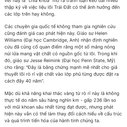
vết này là "chìa khóa" mở ra tranh luận kéo dài nhiều
Ðiện thoại Thời báo VTV:
024.66 897 897
thập kỷ về việc liệu lõi Trái Đất có thể ảnh hưởng đến
Email:
toasoan@vtv.vn
các lớp trên hay không.
Liên hệ quảng cáo:
024-7300.7108
Các chuyên gia quốc tế không tham gia nghiên cứu
cũng đánh giá cao phát hiện này. Giáo sư Helen
Williams (Đại học Cambridge, Anh) nhận định nghiên
cứu đã củng cố quan điểm rằng một số mảng nóng
núi lửa mang vật chất có nguồn gốc từ lõi. Trong khi
đó, giáo sư Jesse Reimink (Đại học Penn State, Mỹ)
cho rằng: "Đây là bằng chứng mạnh mẽ nhất cho giả
thuyết lõi rò rỉ vật chất vào lớp phủ từng được đặt ra
cách đây 40 năm".
Mặc dù khả năng khai thác vàng từ rò rỉ này là không
® Cấm sao chép dưới mọi hình thức nếu không có sự chấp
thực tế do nằm sâu hàng nghìn km - gấp 236 lần so
thuận bằng văn bản. Ghi rõ nguồn VTV.vn khi phát hành lại
với mũi khoan sâu nhất từng đạt được, nhưng phát
thông tin từ website này.
hiện này vẫn có thể làm thay đổi cách hiểu về cấu trúc
và quá trình tiến hóa của hành tinh chúng ta.