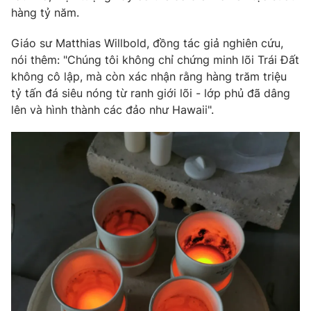
hàng tỷ năm.
Photo
Infographic
Giáo sư Matthias Willbold, đồng tác giả nghiên cứu,
nói thêm: "Chúng tôi không chỉ chứng minh lõi Trái Đất
Video
Shorts video
không cô lập, mà còn xác nhận rằng hàng trăm triệu
tỷ tấn đá siêu nóng từ ranh giới lõi - lớp phủ đã dâng
VTV Money
VTV Thể thao
lên và hình thành các đảo như Hawaii".
VTV Sức khoẻ
Bất động sản
Thị trường 24h
Tấm lòng Việt
VTV4
Vươn mình bằng AI
VTV9
VTV8
Liên hệ tòa soạn
English