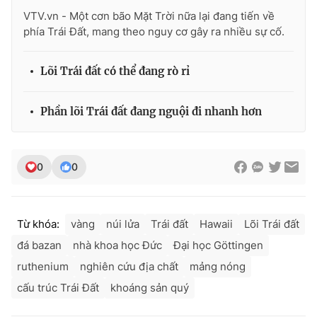
VTV.vn - Một cơn bão Mặt Trời nữa lại đang tiến về
phía Trái Đất, mang theo nguy cơ gây ra nhiều sự cố.
Lõi Trái đất có thể đang rò rỉ
Phần lõi Trái đất đang nguội đi nhanh hơn
0
0
Từ khóa:
vàng
núi lửa
Trái đất
Hawaii
Lõi Trái đất
đá bazan
nhà khoa học Đức
Đại học Göttingen
ruthenium
nghiên cứu địa chất
mảng nóng
cấu trúc Trái Đất
khoáng sản quý