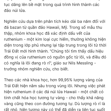
Phim VTV
tục dâng lên bề mặt trong quá trình hình thành các
Giải trí
đảo núi lửa.
Hậu trường
Điện ảnh
Đời sống
Nhân vật
Nghiên cứu dựa trên phân tích kéo dài ba năm đối với
Âm nhạc
đá bazan từ quần đảo Hawaii, Mỹ. Trong số mẫu thu
Du lịch
Khán giả
thập, nhóm khoa học đã xác định dấu vết của
Giáo dục
Sao
ruthenium - một kim loại cực hiếm, thường không hiện
Làm đẹp
Giải sao mai
Tuyển sinh
diện trong lớp phủ nhưng lại tập trung trong lõi từ thời
Công nghệ
Chất lượng cuộc sống
Trái Đất mới hình thành. "Chúng tôi tìm thấy dấu hiệu
Học trực tuyến
đồng vị của ruthenium có nguồn gốc từ lõi, và điều đó
Hitech Công nghệ tương lai
Giao lưu trực tuyến
có nghĩa là lõi đang rò rỉ", giáo sư Nils Messling -
Sản phẩm
trưởng nhóm nghiên cứu, cho biết.
Lịch phát sóng
Thị trường
Theo các nhà khoa học, hơn 99,95% lượng vàng của
Trái Đất hiện nằm sâu trong vùng lõi. Nhưng việc phát
Tư vấn
hiện ruthenium ở các đá núi lửa Hawaii - một chất có
Chuyên mục khác
tính chất hóa học tương tự vàng - cho thấy khả năng
vàng cũng theo con đường tương tự. Dù lượng rò rỉ là
Emagazine
Podcast
rất nhỏ, hiện tượng này có thể đã diễn ra liên tục suốt