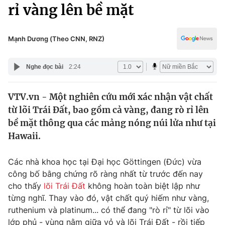
Chính trị
rỉ vàng lên bề mặt
Truyền hình
Văn hóa - Giải trí
Xã hội
Y tế
Mạnh Dương (Theo CNN, RNZ)
Đời sống
Pháp luật
Công nghệ
Nghe đọc bài
2:24
Giáo dục
Y tế
VTV.vn - Một nghiên cứu mới xác nhận vật chất
từ lõi Trái Đất, bao gồm cả vàng, đang rò rỉ lên
Thế giới
bề mặt thông qua các mảng nóng núi lửa như tại
Hawaii.
Tin tức
Kinh tế
Thế giới đó đây
Các nhà khoa học tại Đại học Göttingen (Đức) vừa
Tài chính
công bố bằng chứng rõ ràng nhất từ trước đến nay
Dữ liệu và đời sống
Câu chuyện quốc tế
cho thấy
lõi Trái Đất
không hoàn toàn biệt lập như
Thị trường
từng nghĩ. Thay vào đó, vật chất quý hiếm như vàng,
Truyền hình
Góc doanh nghiệp
ruthenium và platinum... có thể đang "rò rỉ" từ lõi vào
lớp phủ - vùng nằm giữa vỏ và lõi Trái Đất - rồi tiếp