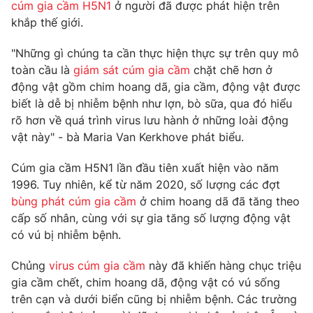
Phim VTV
cúm gia cầm H5N1
ở người đã được phát hiện trên
Giải trí
khắp thế giới.
Hậu trường
Điện ảnh
"Những gì chúng ta cần thực hiện thực sự trên quy mô
Đời sống
Nhân vật
toàn cầu là
giám sát cúm gia cầm
chặt chẽ hơn ở
Âm nhạc
Du lịch
động vật gồm chim hoang dã, gia cầm, động vật được
Khán giả
Giáo dục
Sao
biết là dễ bị nhiễm bệnh như lợn, bò sữa, qua đó hiểu
Làm đẹp
Giải sao mai
rõ hơn về quá trình virus lưu hành ở những loài động
Tuyển sinh
Công nghệ
vật này" - bà Maria Van Kerkhove phát biểu.
Chất lượng cuộc sống
Học trực tuyến
Hitech Công nghệ tương lai
Cúm gia cầm H5N1 lần đầu tiên xuất hiện vào năm
Giao lưu trực tuyến
1996. Tuy nhiên, kể từ năm 2020, số lượng các đợt
Sản phẩm
bùng phát cúm gia cầm
ở chim hoang dã đã tăng theo
Lịch phát sóng
cấp số nhân, cùng với sự gia tăng số lượng động vật
Thị trường
có vú bị nhiễm bệnh.
Tư vấn
Chủng
virus cúm gia cầm
này đã khiến hàng chục triệu
Chuyên mục khác
gia cầm chết, chim hoang dã, động vật có vú sống
Emagazine
Podcast
trên cạn và dưới biển cũng bị nhiễm bệnh. Các trường