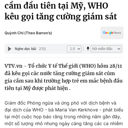
Chính trị
cầm đầu tiên tại Mỹ, WHO
Truyền hình
kêu gọi tăng cường giám sát
Văn hóa - Giải trí
Xã hội
Y tế
Đời sống
Quỳnh Chi (Theo Barron’s)
Pháp luật
Công nghệ
Giáo dục
Nghe đọc bài
2:51
Y tế
VTV.vn - Tổ chức Y tế Thế giới (WHO) hôm 28/11
Thế giới
đã kêu gọi các nước tăng cường giám sát cúm
Tin tức
gia cầm sau khi trường hợp trẻ em mắc bệnh đầu
Kinh tế
tiên tại Mỹ được phát hiện .
Thế giới đó đây
Tài chính
Dữ liệu và đời sống
Câu chuyện quốc tế
Giám đốc Phòng ngừa và ứng phó với dịch bệnh và
Thị trường
đại dịch của WHO - bà Maria Van Kerkhove - phát biểu
tại một cuộc họp báo rằng trong những năm gần đây,
Truyền hình
Góc doanh nghiệp
một số lượng nhỏ nhưng ngày càng tăng các ca nhiễm