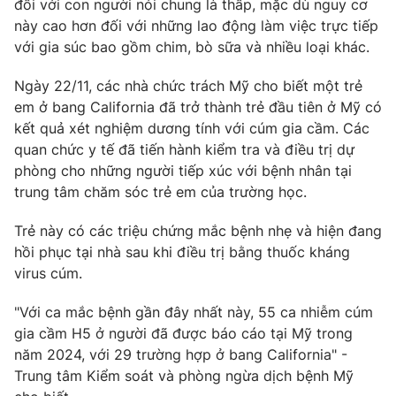
đối với con người nói chung là thấp, mặc dù nguy cơ
này cao hơn đối với những lao động làm việc trực tiếp
với gia súc bao gồm chim, bò sữa và nhiều loại khác.
Ngày 22/11, các nhà chức trách Mỹ cho biết một trẻ
THỜI BÁO VTV
em ở bang California đã trở thành trẻ đầu tiên ở Mỹ có
kết quả xét nghiệm dương tính với cúm gia cầm. Các
quan chức y tế đã tiến hành kiểm tra và điều trị dự
Theo dõi báo trên
phòng cho những người tiếp xúc với bệnh nhân tại
trung tâm chăm sóc trẻ em của trường học.
Cơ quan chủ quản:
Đài Truyền hình Việt Nam
Trẻ này có các triệu chứng mắc bệnh nhẹ và hiện đang
Cơ quan báo chí:
Thời báo VTV
hồi phục tại nhà sau khi điều trị bằng thuốc kháng
Giấy phép hoạt động báo in và báo điện tử số 483/GP-BTTTT
virus cúm.
cấp ngày 29/12/2023
"Với ca mắc bệnh gần đây nhất này, 55 ca nhiễm cúm
Tổng Biên tập:
Vũ Thanh Thủy
gia cầm H5 ở người đã được báo cáo tại Mỹ trong
Phó Tổng Biên tập:
Nguyễn Thị Mỹ Hạnh, Phạm Quốc Thắng,
năm 2024, với 29 trường hợp ở bang California" -
Nguyễn Trọng Ninh
Trung tâm Kiểm soát và phòng ngừa dịch bệnh Mỹ
Tổng đài VTV:
024.38 355 931 - 024.38 355 932