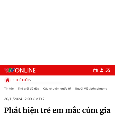
THẾ GIỚI
Chính trị
Tin tức
Thế giới đó đây
Câu chuyện quốc tế
Người Việt bốn phương
Xã hội
30/11/2024 12:09 GMT+7
Pháp luật
Chuyên mục
Kinh tế
Phát hiện trẻ em mắc cúm gia
Thể thao