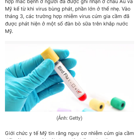
hợp mắc bệnh ở người đã được ghi nhận ở châu Âu và
Mỹ kể từ khi virus bùng phát, phần lớn ở thể nhẹ. Vào
Photo
Infographic
tháng 3, các trường hợp nhiễm virus cúm gia cầm đã
được phát hiện ở một số đàn bò sữa trên khắp nước
Video
Shorts video
Mỹ.
VTV Money
VTV Thể thao
VTV Sức khoẻ
Bất động sản
Thị trường 24h
Tấm lòng Việt
VTV4
Vươn mình bằng AI
VTV9
VTV8
(Ảnh: Getty)
Giới chức y tế Mỹ tin rằng nguy cơ nhiễm cúm gia cầm
Liên hệ tòa soạn
English