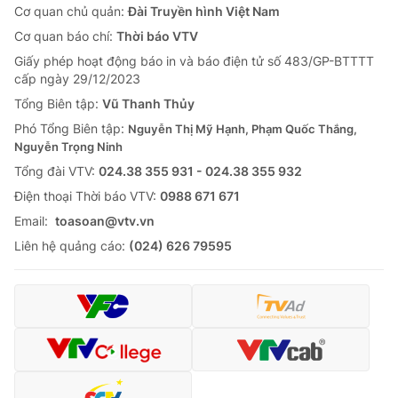
Cơ quan chủ quản:
Đài Truyền hình Việt Nam
Cơ quan báo chí:
Thời báo VTV
Giấy phép hoạt động báo in và báo điện tử số 483/GP-BTTTT
cấp ngày 29/12/2023
Tổng Biên tập:
Vũ Thanh Thủy
Phó Tổng Biên tập:
Nguyễn Thị Mỹ Hạnh, Phạm Quốc Thắng,
Nguyễn Trọng Ninh
Tổng đài VTV:
024.38 355 931 - 024.38 355 932
Ðiện thoại Thời báo VTV:
0988 671 671
Email:
toasoan@vtv.vn
Liên hệ quảng cáo:
(024) 626 79595