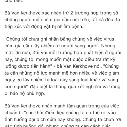
cho biết.
Ðiện thoại Thời báo VTV:
024.66 897 897
Email:
toasoan@vtv.vn
Bà Van Kerkhove xác nhận trừ 2 trường hợp trong số
Liên hệ quảng cáo:
024-7300.7108
những người mắc cúm gia cầm nói trên, tất cả đều đã
tiếp xúc với động vật bị nhiễm bệnh.
"Chúng tôi chưa ghi nhận bằng chứng về việc virus
cúm gia cầm lây nhiễm từ người sang người. Nhưng
một lần nữa, đối với mỗi trường hợp phát hiện ở người
này, chúng tôi mong muốn một cuộc điều tra rất kỹ
lưỡng được tiến hành" - bà Van Kerkhove nói. "Chúng
ta cần những nỗ lực mạnh mẽ hơn nhiều về việc giảm
nguy cơ lây nhiễm từ loài này sang loài khác và sang
con người", đặc biệt là thông qua xét nghiệm và trang
bị bảo hộ phù hợp.
® Cấm sao chép dưới mọi hình thức nếu không có sự chấp
thuận bằng văn bản. Ghi rõ nguồn VTV.vn khi phát hành lại
Bà Van Kerkhove nhấn mạnh tầm quan trọng của việc
thông tin từ website này.
chuẩn bị "cho thời điểm liệu chúng ta có thể rơi vào
tình huống đại dịch cúm hay không. Chúng ta chưa rơi
vào tình huống đó, nhưng chúng ta cần cảnh giác