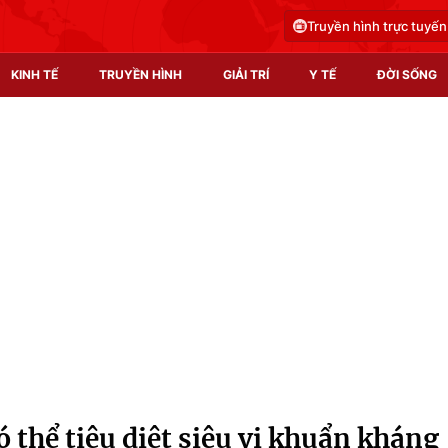
Truyền hình trực tuyến
KINH TẾ
TRUYỀN HÌNH
GIẢI TRÍ
Y TẾ
ĐỜI SỐNG
Pháp luật
Y tế
Truyền hình
Multimedia
Phim VTV
Video
Hậu trường
Shorts video
Nhân vật
Podcast
Khán giả
EMagazine
Giải sao mai
Photo
ó thể tiêu diệt siêu vi khuẩn kháng
Infographic