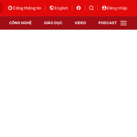
Cổng thông tin
English
Đăng nhập
CÔNG NGHỆ
GIÁO DỤC
VIDEO
PODCAST
VTV Money
VTV Thể thao
VTV Sức khoẻ
Bất động sản
Thị trường 24h
Tấm lòng Việt
Vươn mình bằng AI
VTV4
VTV8
VTV9
Lịch phát sóng
Giao lưu trực tuyến
Sự kiện