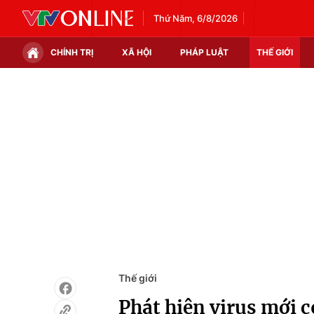
Thứ Năm, 6/8/2026
CHÍNH TRỊ
XÃ HỘI
PHÁP LUẬT
THẾ GIỚI
Chính trị
Xã hội
Thế giới
Kinh tế
Tin tức
Tài chính
Thế giới đó đây
Thị trường
Câu chuyện quốc tế
Góc doanh nghiệp
Dữ liệu và đời sống
Thế giới
Phát hiện virus mới c