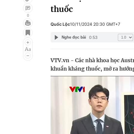
thuốc
0
Quốc Lộc
10/11/2024 20:30 GMT+7
Giải trí
Đời sống
0:53
Nghe đọc bài
Điện ảnh
Du lịch
Âm nhạc
Làm đẹp
VTV.vn - Các nhà khoa học Austral
Sao
Chất lượng cuộc sốn
khuẩn kháng thuốc, mở ra hướng