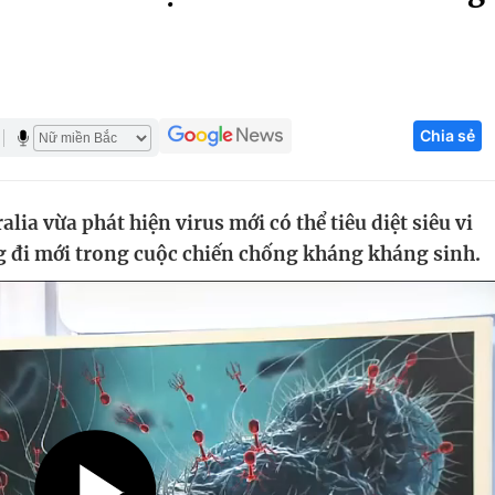
Góc ảnh
Giáo dục
Công nghệ
Chia sẻ
Tuyển sinh
Hitech Công ng
Học trực tuyến
Sản phẩm
ia vừa phát hiện virus mới có thể tiêu diệt siêu vi
g
Thị trường
 đi mới trong cuộc chiến chống kháng kháng sinh.
Tư vấn