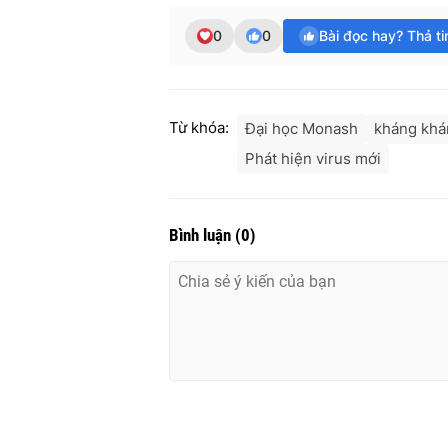
0
0
Bài đọc hay? Thả t
Từ khóa:
Đại học Monash
kháng khá
Phát hiện virus mới
Bình luận
(
0
)