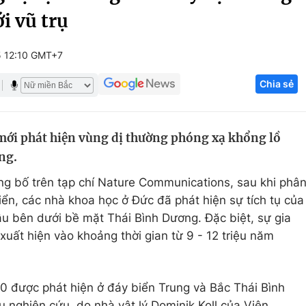
ới vũ trụ
Góc ảnh
5 12:10 GMT+7
Giáo dục
Công nghệ
Chia sẻ
Tuyển sinh
Hitech Công ng
Học trực tuyến
Sản phẩm
mới phát hiện vùng dị thường phóng xạ khổng lồ
g
Thị trường
ng.
Tư vấn
g bố trên tạp chí Nature Communications, sau khi phâ
iển, các nhà khoa học ở Đức đã phát hiện sự tích tụ của
u bên dưới bề mặt Thái Bình Dương. Đặc biệt, sự gia
xuất hiện vào khoảng thời gian từ 9 - 12 triệu năm
0 được phát hiện ở đáy biển Trung và Bắc Thái Bình
 nghiên cứu, do nhà vật lý Dominik Koll của Viện