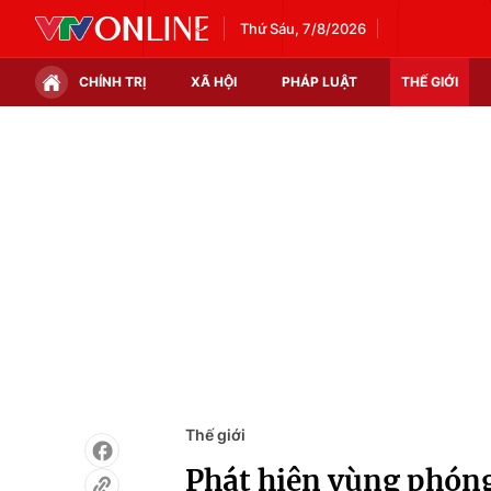
Thứ Sáu, 7/8/2026
CHÍNH TRỊ
XÃ HỘI
PHÁP LUẬT
THẾ GIỚI
Chính trị
Xã hội
Thế giới
Kinh tế
Tin tức
Tài chính
Thế giới đó đây
Thị trường
Câu chuyện quốc tế
Góc doanh nghiệp
Dữ liệu và đời sống
Thế giới
Phát hiện vùng phóng