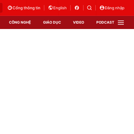
Cổng thông tin
English
Đăng nhập
CÔNG NGHỆ
GIÁO DỤC
VIDEO
PODCAST
VTV Money
VTV Thể thao
VTV Sức khoẻ
Bất động sản
Thị trường 24h
Tấm lòng Việt
Vươn mình bằng AI
VTV4
VTV8
VTV9
Lịch phát sóng
Giao lưu trực tuyến
Sự kiện