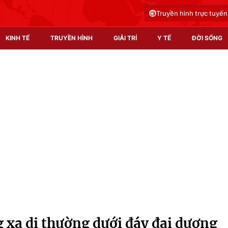
Truyền hình trực tuyến
KINH TẾ
TRUYỀN HÌNH
GIẢI TRÍ
Y TẾ
ĐỜI SỐNG
Pháp luật
Y tế
Truyền hình
Multimedia
Phim VTV
Video
Hậu trường
Shorts video
Nhân vật
Podcast
Khán giả
EMagazine
Giải sao mai
Photo
 xạ dị thường dưới đáy đại dương
Infographic