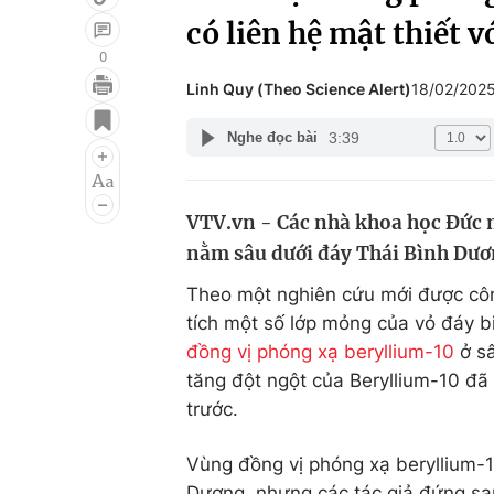
có liên hệ mật thiết v
0
Linh Quy (Theo Science Alert)
18/02/202
Giải trí
Đời sống
3:39
Nghe đọc bài
Điện ảnh
Du lịch
Âm nhạc
Làm đẹp
VTV.vn - Các nhà khoa học Đức 
Sao
Chất lượng cuộc sốn
nằm sâu dưới đáy Thái Bình Dươ
Theo một nghiên cứu mới được côn
tích một số lớp mỏng của vỏ đáy b
đồng vị phóng xạ beryllium-10
ở sâ
tăng đột ngột của Beryllium-10 đã 
trước.
Vùng đồng vị phóng xạ beryllium-1
Dương, nhưng các tác giả đứng sau