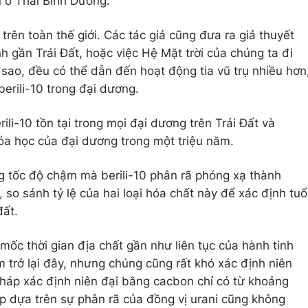
n ở Thái Bình Dương.
trên toàn thế giới. Các tác giả cũng đưa ra giả thuyết
nh gần Trái Đất, hoặc việc Hệ Mặt trời của chúng ta đi
sao, đều có thể dẫn đến hoạt động tia vũ trụ nhiều hơn
berili-10 trong đại dương.
ili-10 tồn tại trong mọi đại dương trên Trái Đất và
óa học của đại dương trong một triệu năm.
g tốc độ chậm mà berili-10 phân rã phóng xạ thành
 so sánh tỷ lệ của hai loại hóa chất này để xác định tuổ
đất.
mốc thời gian địa chất gần như liên tục của hành tinh
 trở lại đây, nhưng chúng cũng rất khó xác định niên
háp xác định niên đại bằng cacbon chỉ có từ khoảng
p dựa trên sự phân rã của đồng vị urani cũng không