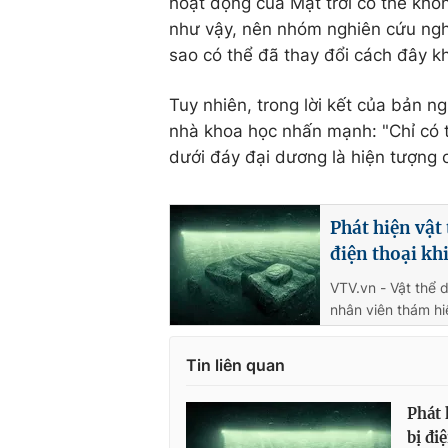
hoạt động của Mặt trời có thể khôn
như vậy, nên nhóm nghiên cứu nghi 
sao có thể đã thay đổi cách đây k
Tuy nhiên, trong lời kết của bản 
nhà khoa học nhấn mạnh: "Chỉ có th
dưới đáy đại dương là hiện tượng 
Phát hiện vật 
điện thoại kh
VTV.vn - Vật thể d
nhân viên thám hi
Tin liên quan
Phát 
bị đi