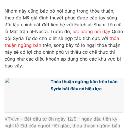
Phim VTV
Giải trí
Nhóm này cũng bác bỏ nội dung trong thỏa thuận,
Hậu trường
theo đó Mỹ giả định thuyết phục được các tay súng
Điện ảnh
Đời sống
Nhân vật
đối lập chính cắt đứt liên hệ với Fateh al-Sham, tên cũ
Âm nhạc
là Mặt trận al-Nusra. Trước đó,
lực lượng nổi dậy
Quân
Du lịch
Khán giả
đội Syria Tự do cho biết sẽ hợp tác tích cực với
thỏa
Giáo dục
Sao
thuận ngừng bắn
trên, song bày tỏ lo ngại thỏa thuận
Làm đẹp
Giải sao mai
Tuyển sinh
này sẽ có lợi cho chính phủ vì thiếu cơ chế thực thi
Công nghệ
Chất lượng cuộc sống
cũng như các điều khoản áp dụng cho các khu vực bị
Học trực tuyến
bao vây.
Hitech Công nghệ tương lai
Giao lưu trực tuyến
Sản phẩm
Thỏa thuận ngừng bắn trên toàn
Lịch phát sóng
Syria bắt đầu có hiệu lực
Thị trường
Tư vấn
Chuyên mục khác
VTV.vn - Bắt đầu từ 0h ngày 12/9 - ngày đầu tiên kỳ
Emagazine
Podcast
nghỉ lễ Eid của người Hồi giáo, thỏa thuận ngừng bắn