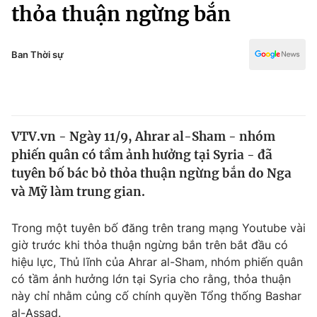
Chính trị
thỏa thuận ngừng bắn
Truyền hình
Văn hóa - Giải trí
Xã hội
Y tế
Ban Thời sự
Đời sống
Pháp luật
Công nghệ
Giáo dục
Y tế
VTV.vn - Ngày 11/9, Ahrar al-Sham - nhóm
phiến quân có tầm ảnh hưởng tại Syria - đã
Thế giới
tuyên bố bác bỏ thỏa thuận ngừng bắn do Nga
và Mỹ làm trung gian.
Tin tức
Kinh tế
Thế giới đó đây
Trong một tuyên bố đăng trên trang mạng Youtube vài
Tài chính
giờ trước khi thỏa thuận ngừng bắn trên bắt đầu có
Dữ liệu và đời sống
Câu chuyện quốc tế
hiệu lực, Thủ lĩnh của Ahrar al-Sham, nhóm phiến quân
Thị trường
có tầm ảnh hưởng lớn tại Syria cho rằng, thỏa thuận
Truyền hình
Góc doanh nghiệp
này chỉ nhằm củng cố chính quyền Tổng thống Bashar
al-Assad.