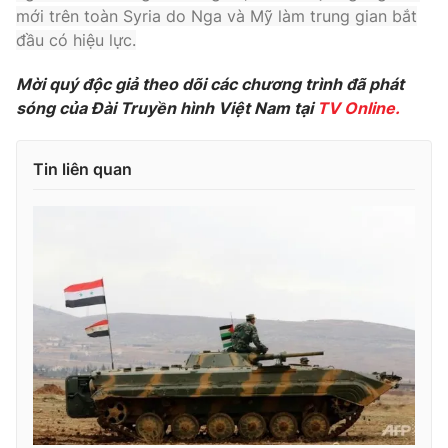
mới trên toàn Syria do Nga và Mỹ làm trung gian bắt
Photo
Infographic
đầu có hiệu lực.
Mời quý độc giả theo dõi các chương trình đã phát
Video
Shorts video
sóng của Đài Truyền hình Việt Nam tại
TV Online.
VTV Money
VTV Thể thao
Tin liên quan
VTV Sức khoẻ
Bất động sản
Thị trường 24h
Tấm lòng Việt
VTV4
Vươn mình bằng AI
VTV9
VTV8
Liên hệ tòa soạn
English