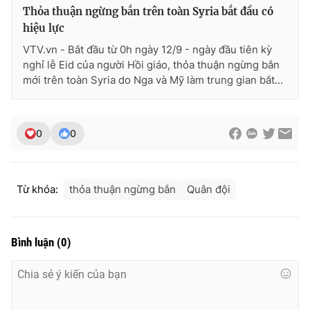
Thỏa thuận ngừng bắn trên toàn Syria bắt đầu có
hiệu lực
VTV.vn - Bắt đầu từ 0h ngày 12/9 - ngày đầu tiên kỳ
nghỉ lễ Eid của người Hồi giáo, thỏa thuận ngừng bắn
THỜI BÁO VTV
mới trên toàn Syria do Nga và Mỹ làm trung gian bắt...
Theo dõi báo trên
0
0
Cơ quan chủ quản:
Đài Truyền hình Việt Nam
Từ khóa:
thỏa thuận ngừng bắn
Quân đội
Cơ quan báo chí:
Thời báo VTV
Giấy phép hoạt động báo in và báo điện tử số 483/GP-BTTTT
cấp ngày 29/12/2023
Bình luận
(
0
)
Tổng Biên tập:
Vũ Thanh Thủy
Phó Tổng Biên tập:
Nguyễn Thị Mỹ Hạnh, Phạm Quốc Thắng,
Nguyễn Trọng Ninh
Tổng đài VTV:
024.38 355 931 - 024.38 355 932