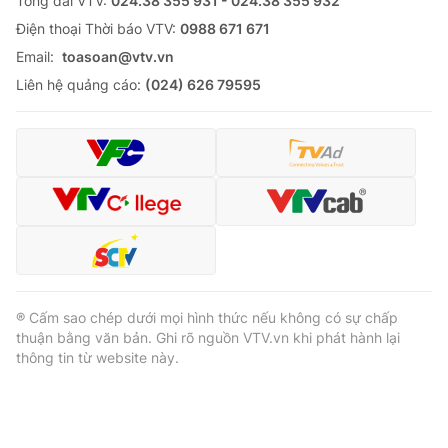
Tổng đài VTV:
024.38 355 931 - 024.38 355 932
Ðiện thoại Thời báo VTV:
0988 671 671
Email:
toasoan@vtv.vn
Liên hệ quảng cáo:
(024) 626 79595
® Cấm sao chép dưới mọi hình thức nếu không có sự chấp
thuận bằng văn bản. Ghi rõ nguồn VTV.vn khi phát hành lại
thông tin từ website này.