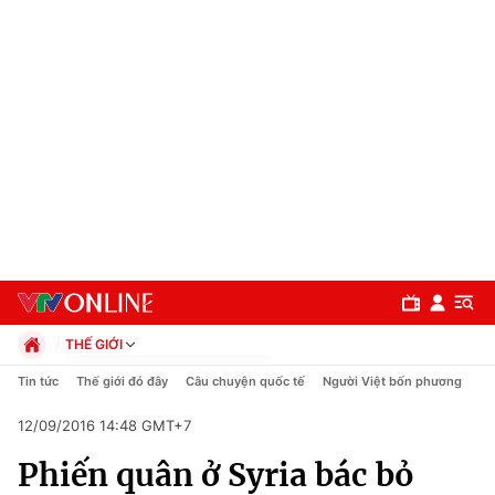
THẾ GIỚI
Chính trị
Tin tức
Thế giới đó đây
Câu chuyện quốc tế
Người Việt bốn phương
Xã hội
12/09/2016 14:48 GMT+7
Pháp luật
Chuyên mục
Kinh tế
Phiến quân ở Syria bác bỏ
Thể thao