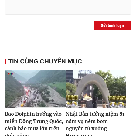
Ðiện thoại Thời báo VTV:
024.66 897 897
Email:
toasoan@vtv.vn
Liên hệ quảng cáo:
024-7300.7108
Gửi bình luận
TIN CÙNG CHUYÊN MỤC
® Cấm sao chép dưới mọi hình thức nếu không có sự chấp
thuận bằng văn bản. Ghi rõ nguồn VTV.vn khi phát hành lại
Bão Dolphin hướng vào
Nhật Bản tưởng niệm 81
thông tin từ website này.
miền Đông Trung Quốc,
năm vụ ném bom
cảnh báo mưa lớn trên
nguyên tử xuống
diện rộng
Hiroshima