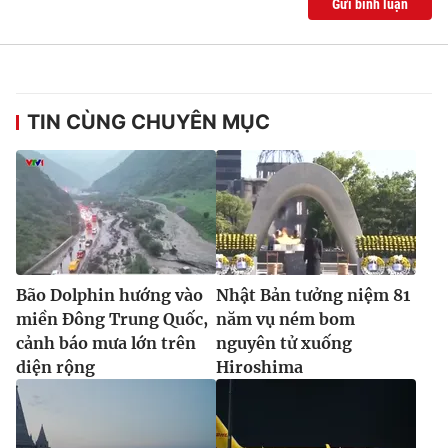
Gửi bình luận
Ðiện thoại Thời báo VTV:
024.66 897 897
Email:
toasoan@vtv.vn
Liên hệ quảng cáo:
024-7300.7108
TIN CÙNG CHUYÊN MỤC
Bão Dolphin hướng vào
Nhật Bản tưởng niệm 81
miền Đông Trung Quốc,
năm vụ ném bom
cảnh báo mưa lớn trên
nguyên tử xuống
® Cấm sao chép dưới mọi hình thức nếu không có sự chấp
diện rộng
Hiroshima
thuận bằng văn bản. Ghi rõ nguồn VTV.vn khi phát hành lại
thông tin từ website này.