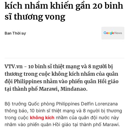
Chính trị
kích nhầm khiến gần 20 binh
Truyền hình
sĩ thương vong
Văn hóa - Giải trí
Xã hội
Y tế
Đời sống
Ban Thời sự
Pháp luật
Công nghệ
Giáo dục
Y tế
VTV.vn - 10 binh sĩ thiệt mạng và 8 người bị
Thế giới
thương trong cuộc không kích nhầm của quân
Tin tức
đội Philippines nhằm vào phiến quân Hồi giáo
Kinh tế
tại thành phố Marawi, Mindanao.
Thế giới đó đây
Tài chính
Dữ liệu và đời sống
Câu chuyện quốc tế
Bộ trưởng Quốc phòng Philippines Delfin Lorenzana
Thị trường
thông báo, 10 binh sĩ thiệt mạng và 8 người bị thương
trong cuộc
không kích
nhầm của quân đội nước này
Truyền hình
Góc doanh nghiệp
nhằm vào phiến quân Hồi giáo tại thành phố Marawi.