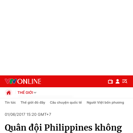
THẾ GIỚI
Chính trị
Tin tức
Thế giới đó đây
Câu chuyện quốc tế
Người Việt bốn phương
Xã hội
01/06/2017 15:20 GMT+7
Pháp luật
Chuyên mục
Kinh tế
Quân đội Philippines không
Thể thao