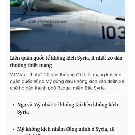
Photo
Infographic
Video
Shorts video
VTV Money
VTV Thể thao
Liên quân quốc tế không kích Syria, ít nhất 20 dân
VTV Sức khoẻ
Bất động sản
thường thiệt mạng
VTV.vn - Ít nhất 20 dân thường đã thiệt mạng khi liên
Thị trường 24h
Tấm lòng Việt
quân quốc tế do Mỹ đứng đầu không kích vào đoàn xe
chở họ gần thành phố Raqqa, miền Bắc Syria.
VTV4
Vươn mình bằng AI
Nga và Mỹ nhất trí không tái diễn không kích
Syria
VTV9
VTV8
Mỹ không kích nhầm đồng minh ở Syria, 18
Liên hệ tòa soạn
English