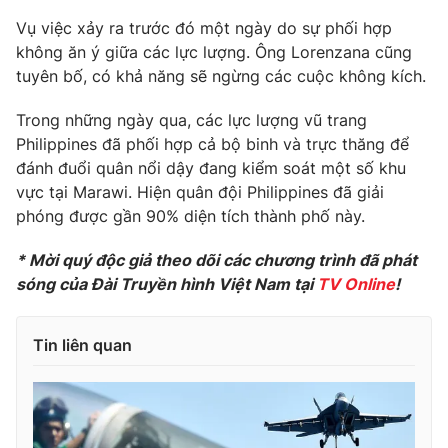
Phim VTV
Giải trí
Vụ việc xảy ra trước đó một ngày do sự phối hợp
Hậu trường
không ăn ý giữa các lực lượng. Ông Lorenzana cũng
Điện ảnh
tuyên bố, có khả năng sẽ ngừng các cuộc không kích.
Đời sống
Nhân vật
Âm nhạc
Trong những ngày qua, các lực lượng vũ trang
Du lịch
Khán giả
Giáo dục
Sao
Philippines đã phối hợp cả bộ binh và trực thăng để
Làm đẹp
Giải sao mai
đánh đuổi quân nổi dậy đang kiểm soát một số khu
Tuyển sinh
vực tại Marawi. Hiện quân đội Philippines đã giải
Công nghệ
Chất lượng cuộc sống
phóng được gần 90% diện tích thành phố này.
Học trực tuyến
Hitech Công nghệ tương lai
Giao lưu trực tuyến
* Mời quý độc giả theo dõi các chương trình đã phát
Sản phẩm
sóng của Đài Truyền hình Việt Nam tại
TV Online
!
Lịch phát sóng
Thị trường
Tin liên quan
Tư vấn
Chuyên mục khác
Emagazine
Podcast