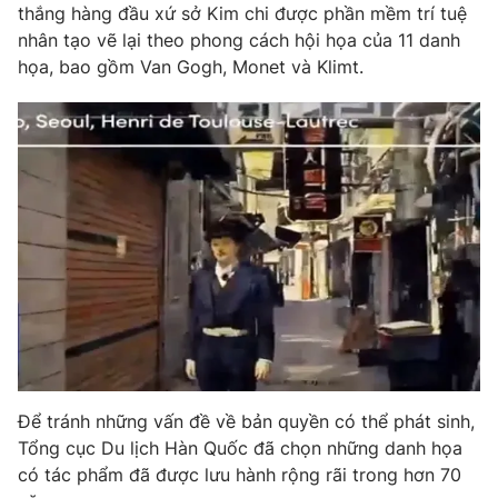
Phim VTV
thắng hàng đầu xứ sở Kim chi được phần mềm trí tuệ
Giải trí
nhân tạo vẽ lại theo phong cách hội họa của 11 danh
Hậu trường
họa, bao gồm Van Gogh, Monet và Klimt.
Điện ảnh
Đời sống
Nhân vật
Âm nhạc
Du lịch
Khán giả
Giáo dục
Sao
Làm đẹp
Giải sao mai
Tuyển sinh
Công nghệ
Chất lượng cuộc sống
Học trực tuyến
Hitech Công nghệ tương lai
Giao lưu trực tuyến
Sản phẩm
Lịch phát sóng
Thị trường
Tư vấn
Để tránh những vấn đề về bản quyền có thể phát sinh,
Chuyên mục khác
Tổng cục Du lịch Hàn Quốc đã chọn những danh họa
Emagazine
Podcast
có tác phẩm đã được lưu hành rộng rãi trong hơn 70