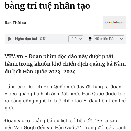
Chính trị
bằng trí tuệ nhân tạo
Truyền hình
Văn hóa - Giải trí
Xã hội
Y tế
Ban Thời sự
Đời sống
Pháp luật
Công nghệ
Nghe đọc bài
0:51
Giáo dục
Y tế
VTV.vn - Đoạn phim độc đáo này được phát
hành trong khuôn khổ chiến dịch quảng bá Năm
Thế giới
du lịch Hàn Quốc 2023-2024.
Tin tức
Kinh tế
Tổng cục Du lịch Hàn Quốc mới đây đã tung ra đoạn
Thế giới đó đây
video quảng bá hình ảnh đất nước Hàn Quốc được tạo
Tài chính
ra bằng công nghệ trí tuệ nhân tạo AI đầu tiên trên thế
Dữ liệu và đời sống
Câu chuyện quốc tế
giới.
Thị trường
Truyền hình
Đoạn video quảng bá du lịch có tiêu đề: "Sẽ ra sao
Góc doanh nghiệp
nếu Van Gogh đến với Hàn Quốc?". Trong đó, các danh