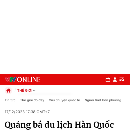
THẾ GIỚI
Chính trị
Tin tức
Thế giới đó đây
Câu chuyện quốc tế
Người Việt bốn phương
Xã hội
17/12/2023 17:38 GMT+7
Pháp luật
Chuyên mục
Kinh tế
Quảng bá du lịch Hàn Quốc
Thể thao