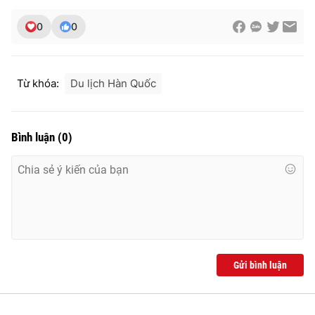
Ðiện thoại Thời báo VTV:
024.66 897 897
0
0
Email:
toasoan@vtv.vn
Liên hệ quảng cáo:
024-7300.7108
Từ khóa:
Du lịch Hàn Quốc
Bình luận
(
0
)
® Cấm sao chép dưới mọi hình thức nếu không có sự chấp
thuận bằng văn bản. Ghi rõ nguồn VTV.vn khi phát hành lại
Gửi bình luận
thông tin từ website này.