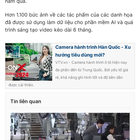
năm qua.
Photo
Infographic
Hơn 1.100 bức ảnh về các tác phẩm của các danh họa
đã được sử dụng làm dữ liệu cho phần mềm AI và quá
Video
Shorts video
trình sáng tạo video kéo dài 6 tháng.
VTV Money
VTV Thể thao
Camera hành trình Hàn Quốc - Xu
hướng tiêu dùng mới?
VTV.vn - Camera hành trình ô tô hiện nay
VTV Sức khoẻ
Bất động sản
đa phần đến từ Trung Quốc. Bởi yếu tố giá
rẻ, khả năng ghi hình tốt và độ bền dần
Thị trường 24h
Tấm lòng Việt
được cải thiện.
VTV4
Vươn mình bằng AI
Tin liên quan
VTV9
VTV8
Liên hệ tòa soạn
English