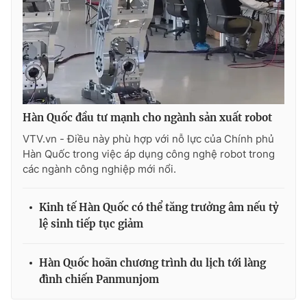
THỜI BÁO VTV
Hàn Quốc đầu tư mạnh cho ngành sản xuất robot
Theo dõi báo trên
VTV.vn - Điều này phù hợp với nỗ lực của Chính phủ
Hàn Quốc trong việc áp dụng công nghệ robot trong
các ngành công nghiệp mới nổi.
Cơ quan chủ quản:
Đài Truyền hình Việt Nam
Cơ quan báo chí:
Thời báo VTV
Kinh tế Hàn Quốc có thể tăng trưởng âm nếu tỷ
Giấy phép hoạt động báo in và báo điện tử số 483/GP-BTTTT
lệ sinh tiếp tục giảm
cấp ngày 29/12/2023
Tổng Biên tập:
Vũ Thanh Thủy
Hàn Quốc hoãn chương trình du lịch tới làng
Phó Tổng Biên tập:
Nguyễn Thị Mỹ Hạnh, Phạm Quốc Thắng,
Nguyễn Trọng Ninh
đình chiến Panmunjom
Tổng đài VTV:
024.38 355 931 - 024.38 355 932