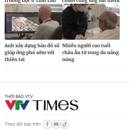
trường học ở Thái Lan
chuỗi cung ứng đất hiếm
Anh xây dựng bản đồ số
Nhiều người cao tuổi
giúp ứng phó sớm với
châu Âu tử vong do nắng
thiên tai
nóng
THỜI BÁO VTV
Theo dõi báo trên