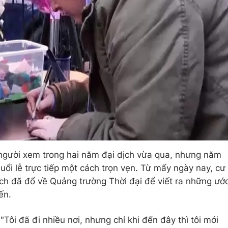
 người xem trong hai năm đại dịch vừa qua, nhưng năm
ổi lễ trực tiếp một cách trọn vẹn. Từ mấy ngày nay, cư
h đã đổ về Quảng trường Thời đại để viết ra những ướ
ến.
Tôi đã đi nhiều nơi, nhưng chỉ khi đến đây thì tôi mới