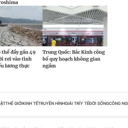
roshima
ó thể đẩy gần 49
Trung Quốc: Bắc Kinh công
ời rơi vào tình
bố quy hoạch không gian
ếu lương thực
ngầm
UẬT
THẾ GIỚI
KINH TẾ
TRUYỀN HÌNH
GIẢI TRÍ
Y TẾ
ĐỜI SỐNG
CÔNG NG