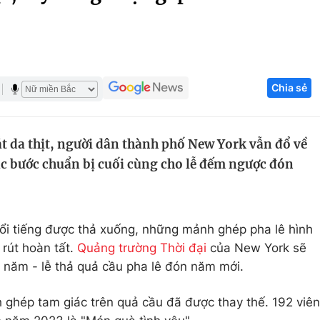
Góc ảnh
Giáo dục
Công nghệ
Chia sẻ
Tuyển sinh
Hitech Công ng
Học trực tuyến
Sản phẩm
ắt da thịt, người dân thành phố New York vẫn đổ về
g
Thị trường
c bước chuẩn bị cuối cùng cho lễ đếm ngược đón
Tư vấn
nổi tiếng được thả xuống, những mảnh ghép pha lê hình
rút hoàn tất.
Quảng trường Thời đại
của New York sẽ
 năm - lễ thả quả cầu pha lê đón năm mới.
ghép tam giác trên quả cầu đã được thay thế. 192 viên