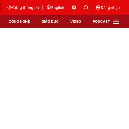
Cổng thông tin
English
Đăng nhập
CÔNG NGHỆ
GIÁO DỤC
VIDEO
PODCAST
VTV Money
VTV Thể thao
VTV Sức khoẻ
Bất động sản
Thị trường 24h
Tấm lòng Việt
Vươn mình bằng AI
VTV4
VTV8
VTV9
Lịch phát sóng
Giao lưu trực tuyến
Sự kiện