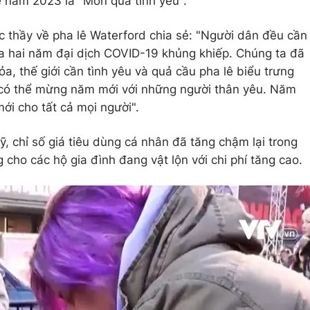
ề năm 2023 là "Món quà tình yêu".
thầy về pha lê Waterford chia sẻ: "Người dân đều cần
qua hai năm đại dịch COVID-19 khủng khiếp. Chúng ta đã
tỏa, thế giới cần tình yêu và quả cầu pha lê biểu trưng
 có thể mừng năm mới với những người thân yêu. Năm
i cho tất cả mọi người".
, chỉ số giá tiêu dùng cá nhân đã tăng chậm lại trong
 cho các hộ gia đình đang vật lộn với chi phí tăng cao.