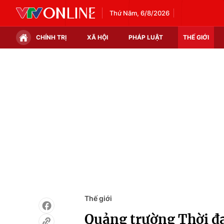
Thứ Năm, 6/8/2026
CHÍNH TRỊ
XÃ HỘI
PHÁP LUẬT
THẾ GIỚI
Chính trị
Xã hội
Thế giới
Kinh tế
Tin tức
Tài chính
Thế giới đó đây
Thị trường
Câu chuyện quốc tế
Góc doanh nghiệp
Dữ liệu và đời sống
Thế giới
Quảng trường Thời đạ