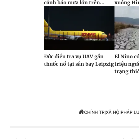
cảnh báo mưa lớn trên...
xuống Hi
Đức điều tra vụ UAV gắn
El Nino c
thuốc nổ tại sân bay Leipzig
triệu ngư
trạng thi
CHÍNH TRỊ
XÃ HỘI
PHÁP L