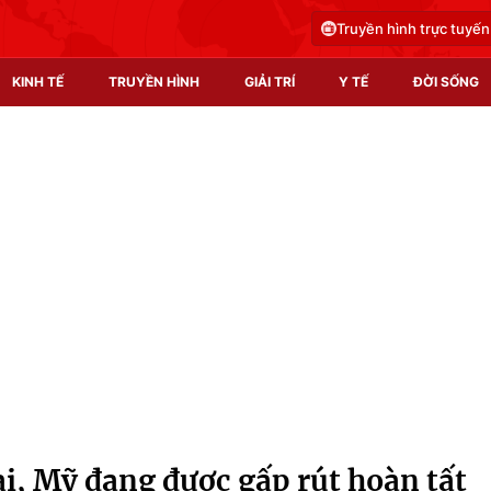
Truyền hình trực tuyến
KINH TẾ
TRUYỀN HÌNH
GIẢI TRÍ
Y TẾ
ĐỜI SỐNG
Pháp luật
Y tế
Truyền hình
Multimedia
Phim VTV
Video
Hậu trường
Shorts video
Nhân vật
Podcast
Khán giả
EMagazine
Giải sao mai
Photo
i, Mỹ đang được gấp rút hoàn tất
Infographic