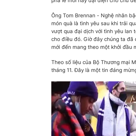
pha lê mới này đại diện cho chủ đ
Ông Tom Brennan - Nghệ nhân bậc 
món quà là tình yêu sau khi trải 
vượt qua đại dịch với tình yêu lan 
cho điều đó. Giờ đây chúng ta đã
mới đến mang theo một khởi đầu mớ
Theo số liệu của Bộ Thương mại Mỹ
tháng 11. Đây là một tin đáng mừng