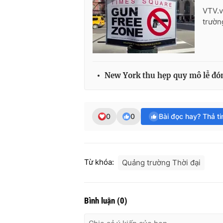
VTV.v
trườn
New York thu hẹp quy mô lễ đón
0
0
Bài đọc hay? Thả t
Từ khóa:
Quảng trường Thời đại
Bình luận
(
0
)