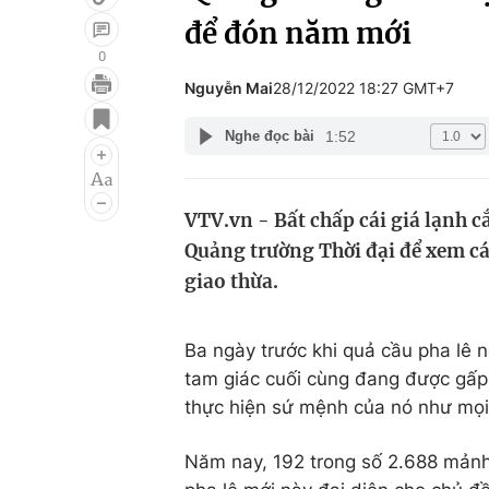
để đón năm mới
0
Nguyễn Mai
28/12/2022 18:27 GMT+7
Giải trí
Đời sống
1:52
Nghe đọc bài
Điện ảnh
Du lịch
Âm nhạc
Làm đẹp
VTV.vn - Bất chấp cái giá lạnh c
Sao
Chất lượng cuộc sốn
Quảng trường Thời đại để xem cá
giao thừa.
Ba ngày trước khi quả cầu pha lê 
tam giác cuối cùng đang được gấp 
thực hiện sứ mệnh của nó như mọi
Năm nay, 192 trong số 2.688 mảnh 