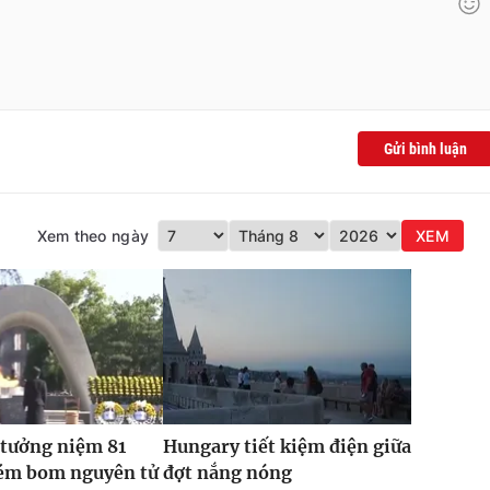
Gửi bình luận
Xem theo ngày
XEM
 tưởng niệm 81
Hungary tiết kiệm điện giữa
ém bom nguyên tử
đợt nắng nóng