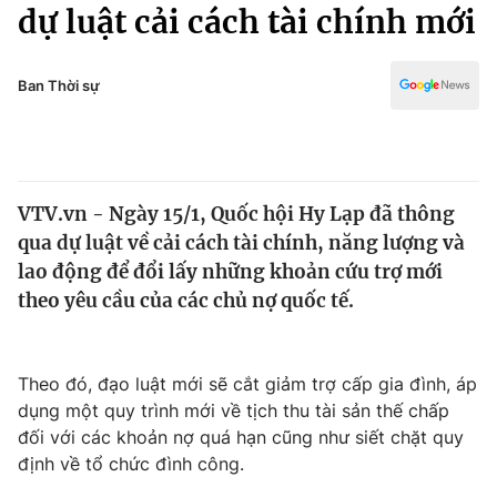
Chính trị
dự luật cải cách tài chính mới
Truyền hình
Văn hóa - Giải trí
Xã hội
Y tế
Ban Thời sự
Đời sống
Pháp luật
Công nghệ
Giáo dục
Y tế
VTV.vn - Ngày 15/1, Quốc hội Hy Lạp đã thông
qua dự luật về cải cách tài chính, năng lượng và
Thế giới
lao động để đổi lấy những khoản cứu trợ mới
theo yêu cầu của các chủ nợ quốc tế.
Tin tức
Kinh tế
Thế giới đó đây
Tài chính
Theo đó, đạo luật mới sẽ cắt giảm trợ cấp gia đình, áp
Dữ liệu và đời sống
Câu chuyện quốc tế
dụng một quy trình mới về tịch thu tài sản thế chấp
Thị trường
đối với các khoản nợ quá hạn cũng như siết chặt quy
Truyền hình
Góc doanh nghiệp
định về tổ chức đình công.