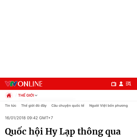
THẾ GIỚI
Chính trị
Tin tức
Thế giới đó đây
Câu chuyện quốc tế
Người Việt bốn phương
Xã hội
16/01/2018 09:42 GMT+7
Pháp luật
Chuyên mục
Kinh tế
Quốc hội Hy Lạp thông qua
Thể thao