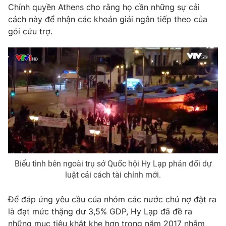
Phim VTV
Chính quyền Athens cho rằng họ cần những sự cải
Giải trí
cách này để nhận các khoản giải ngân tiếp theo của
Hậu trường
gói cứu trợ.
Điện ảnh
Đời sống
Nhân vật
Âm nhạc
Du lịch
Khán giả
Giáo dục
Sao
Làm đẹp
Giải sao mai
Tuyển sinh
Công nghệ
Chất lượng cuộc sống
Học trực tuyến
Hitech Công nghệ tương lai
Giao lưu trực tuyến
Sản phẩm
Lịch phát sóng
Thị trường
Biểu tình bên ngoài trụ sở Quốc hội Hy Lạp phản đối dự
luật cải cách tài chính mới.
Tư vấn
Chuyên mục khác
Để đáp ứng yêu cầu của nhóm các nước chủ nợ đặt ra
là đạt mức thặng dư 3,5% GDP, Hy Lạp đã đề ra
Emagazine
Podcast
những mục tiêu khắt khe hơn trong năm 2017 nhằm