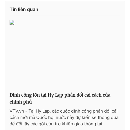
Tin liên quan
THỜI BÁO VTV
Theo dõi báo trên
Cơ quan chủ quản:
Đài Truyền hình Việt Nam
Cơ quan báo chí:
Thời báo VTV
Giấy phép hoạt động báo in và báo điện tử số 483/GP-BTTTT
Đình công lớn tại Hy Lạp phản đối cải cách của
cấp ngày 29/12/2023
chính phủ
Tổng Biên tập:
Vũ Thanh Thủy
VTV.vn - Tại Hy Lạp, các cuộc đình công phản đối cải
Phó Tổng Biên tập:
Nguyễn Thị Mỹ Hạnh, Phạm Quốc Thắng,
cách mới mà Quốc hội nước này dự kiến sẽ thông qua
Nguyễn Trọng Ninh
để đổi lấy các gói cứu trợ khiến giao thông tại...
Tổng đài VTV:
024.38 355 931 - 024.38 355 932