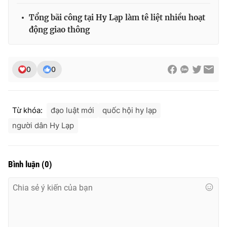
Ðiện thoại Thời báo VTV:
024.66 897 897
Tổng bãi công tại Hy Lạp làm tê liệt nhiều hoạt
Email:
toasoan@vtv.vn
động giao thông
Liên hệ quảng cáo:
024-7300.7108
0
0
Từ khóa:
đạo luật mới
quốc hội hy lạp
người dân Hy Lạp
Bình luận
(
0
)
® Cấm sao chép dưới mọi hình thức nếu không có sự chấp
thuận bằng văn bản. Ghi rõ nguồn VTV.vn khi phát hành lại
thông tin từ website này.