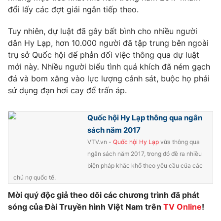
đổi lấy các đợt giải ngân tiếp theo.
Photo
Infographic
Tuy nhiên, dự luật đã gây bất bình cho nhiều người
dân Hy Lạp, hơn 10.000 người đã tập trung bên ngoài
Video
Shorts video
trụ sở Quốc hội để phản đối việc thông qua dự luật
mới này. Nhiều người biểu tình quá khích đã ném gạch
VTV Money
VTV Thể thao
đá và bom xăng vào lực lượng cảnh sát, buộc họ phải
sử dụng đạn hơi cay để trấn áp.
VTV Sức khoẻ
Bất động sản
Quốc hội Hy Lạp thông qua ngân
Thị trường 24h
Tấm lòng Việt
sách năm 2017
VTV.vn -
Quốc hội Hy Lạp
vừa thông qua
ngân sách năm 2017, trong đó đề ra nhiều
VTV4
Vươn mình bằng AI
biện pháp khắc khổ theo yêu cầu của các
chủ nợ quốc tế.
VTV9
VTV8
Mời quý độc giả theo dõi các chương trình đã phát
sóng của Đài Truyền hình Việt Nam trên
TV Online
!
Liên hệ tòa soạn
English