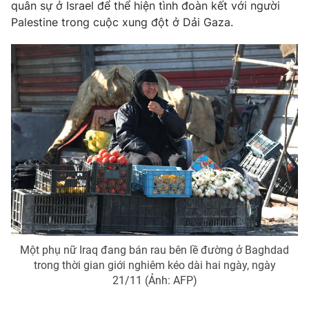
quân sự ở Israel để thể hiện tình đoàn kết với người
Photo
Palestine trong cuộc xung đột ở Dải Gaza.
Infographic
Video
Shorts video
VTV Money
VTV Thể thao
VTV Sức khoẻ
Bất động sản
Thị trường 24h
Tấm lòng Việt
VTV4
Vươn mình bằng AI
Một phụ nữ Iraq đang bán rau bên lề đường ở Baghdad
VTV9
VTV8
trong thời gian giới nghiêm kéo dài hai ngày, ngày
21/11 (Ảnh: AFP)
Liên hệ tòa soạn
English