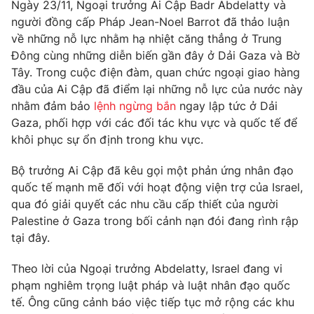
Ngày 23/11, Ngoại trưởng Ai Cập Badr Abdelatty và
người đồng cấp Pháp Jean-Noel Barrot đã thảo luận
về những nỗ lực nhằm hạ nhiệt căng thẳng ở Trung
Đông cùng những diễn biến gần đây ở Dải Gaza và Bờ
THỜI BÁO VTV
Tây. Trong cuộc điện đàm, quan chức ngoại giao hàng
đầu của Ai Cập đã điểm lại những nỗ lực của nước này
nhằm đảm bảo
lệnh ngừng bắn
ngay lập tức ở Dải
Gaza, phối hợp với các đối tác khu vực và quốc tế để
Theo dõi báo trên
khôi phục sự ổn định trong khu vực.
Bộ trưởng Ai Cập đã kêu gọi một phản ứng nhân đạo
Cơ quan chủ quản:
Đài Truyền hình Việt Nam
quốc tế mạnh mẽ đối với hoạt động viện trợ của Israel,
Cơ quan báo chí:
Thời báo VTV
qua đó giải quyết các nhu cầu cấp thiết của người
Giấy phép hoạt động báo in và báo điện tử số 483/GP-BTTTT
Palestine ở Gaza trong bối cảnh nạn đói đang rình rập
cấp ngày 29/12/2023
tại đây.
Tổng Biên tập:
Vũ Thanh Thủy
Theo lời của Ngoại trưởng Abdelatty, Israel đang vi
Phó Tổng Biên tập:
Nguyễn Thị Mỹ Hạnh, Phạm Quốc Thắng,
Nguyễn Trọng Ninh
phạm nghiêm trọng luật pháp và luật nhân đạo quốc
tế. Ông cũng cảnh báo việc tiếp tục mở rộng các khu
Tổng đài VTV:
024.38 355 931 - 024.38 355 932