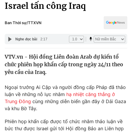
Chính trị
Israel tấn công Iraq
Truyền hình
Văn hóa - Giải trí
Xã hội
Y tế
Ban Thời sự/TTXVN
Đời sống
Pháp luật
Công nghệ
Nghe đọc bài
2:17
Giáo dục
Y tế
VTV.vn - Hội đồng Liên đoàn Arab dự kiến tổ
chức phiên họp khẩn cấp trong ngày 24/11 theo
Thế giới
yêu cầu của Iraq.
Tin tức
Kinh tế
Ngoại trưởng Ai Cập và người đồng cấp Pháp đã thảo
Thế giới đó đây
luận về những nỗ lực nhằm
hạ nhiệt căng thẳng ở
Tài chính
Trung Đông
cùng những diễn biến gần đây ở Dải Gaza
Dữ liệu và đời sống
Câu chuyện quốc tế
và khu Bờ Tây.
Thị trường
Truyền hình
Phiên họp khẩn cấp được tổ chức nhằm thảo luận về
Góc doanh nghiệp
bức thư được Israel gửi tới Hội đồng Bảo an Liên hợp