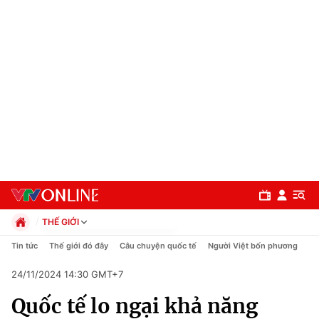
THẾ GIỚI
Chính trị
Tin tức
Thế giới đó đây
Câu chuyện quốc tế
Người Việt bốn phương
Xã hội
24/11/2024 14:30 GMT+7
Pháp luật
Chuyên mục
Kinh tế
Quốc tế lo ngại khả năng
Thể thao