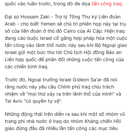
Phim VTV
quốc vào tuần trước, trong đó đe dọa
tấn công Iraq.
Giải trí
Hậu trường
Đại sứ Hossam Zaki - Trợ lý Tổng Thư ký Liên đoàn
Điện ảnh
Đời sống
Arab - cho biết Yemen sẽ chủ trì phiên họp này tại trụ
Nhân vật
Âm nhạc
sở của liên đoàn ở thủ đô Cairo của Ai Cập. Hiện Iraq
Du lịch
Khán giả
đang cáo buộc Israel cố gắng hợp pháp hóa một cuộc
Giáo dục
Sao
tấn công vào lãnh thổ nước này sau khi Bộ Ngoại giao
Làm đẹp
Giải sao mai
Israel gửi một bức thư tới Chủ tịch Hội đồng Bảo an
Tuyển sinh
Công nghệ
Liên hợp quốc để phản đối những cuộc tấn công của
Chất lượng cuộc sống
Học trực tuyến
các chiến binh Iraq.
Hitech Công nghệ tương lai
Giao lưu trực tuyến
Trước đó, Ngoại trưởng Israel Gideon Sa'ar đã nói
Sản phẩm
rằng nước này yêu cầu Chính phủ Iraq chịu trách
Lịch phát sóng
nhiệm về "mọi thứ xảy ra trên lãnh thổ của mình" và
Thị trường
Tel Aviv "có quyền tự vệ".
Tư vấn
Những động thái trên diễn ra sau khi một số nhóm vũ
Chuyên mục khác
trang phi nhà nước ở Iraq do nhóm Kháng chiến Hồi
Emagazine
Podcast
giáo đứng đầu đã nhiều lần tấn công các mục tiêu