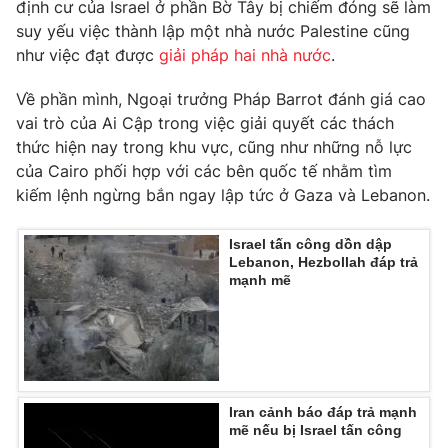
định cư của Israel ở phần Bờ Tây bị chiếm đóng sẽ làm
Ðiện thoại Thời báo VTV:
024.66 897 897
suy yếu việc thành lập một nhà nước Palestine cũng
Email:
toasoan@vtv.vn
như việc đạt được
giải pháp hai nhà nước
.
Liên hệ quảng cáo:
024-7300.7108
Về phần mình, Ngoại trưởng Pháp Barrot đánh giá cao
vai trò của Ai Cập trong việc giải quyết các thách
thức hiện nay trong khu vực, cũng như những nỗ lực
của Cairo phối hợp với các bên quốc tế nhằm tìm
kiếm lệnh ngừng bắn ngay lập tức ở Gaza và Lebanon.
Israel tấn công dồn dập
Lebanon, Hezbollah đáp trả
mạnh mẽ
® Cấm sao chép dưới mọi hình thức nếu không có sự chấp
thuận bằng văn bản. Ghi rõ nguồn VTV.vn khi phát hành lại
thông tin từ website này.
Iran cảnh báo đáp trả mạnh
mẽ nếu bị Israel tấn công