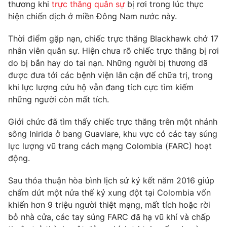
Phim VTV
thương khi
trực thăng quân sự
bị rơi trong lúc thực
Giải trí
hiện chiến dịch ở miền Đông Nam nước này.
Hậu trường
Điện ảnh
Thời điểm gặp nạn, chiếc trực thăng Blackhawk chở 17
Đời sống
Nhân vật
nhân viên quân sự. Hiện chưa rõ chiếc trực thăng bị rơi
Âm nhạc
Du lịch
do bị bắn hay do tai nạn. Những người bị thương đã
Khán giả
Giáo dục
Sao
được đưa tới các bệnh viện lân cận để chữa trị, trong
Làm đẹp
Giải sao mai
khi lực lượng cứu hộ vẫn đang tích cực tìm kiếm
Tuyển sinh
Công nghệ
những người còn mất tích.
Chất lượng cuộc sống
Học trực tuyến
Hitech Công nghệ tương lai
Giới chức đã tìm thấy chiếc trực thăng trên một nhánh
Giao lưu trực tuyến
sông Inirida ở bang Guaviare, khu vực có các tay súng
Sản phẩm
lực lượng vũ trang cách mạng Colombia (FARC) hoạt
Lịch phát sóng
động.
Thị trường
Sau thỏa thuận hòa bình lịch sử ký kết năm 2016 giúp
Tư vấn
chấm dứt một nửa thế kỷ xung đột tại Colombia vốn
Chuyên mục khác
khiến hơn 9 triệu người thiệt mạng, mất tích hoặc rời
Emagazine
Podcast
bỏ nhà cửa, các tay súng FARC đã hạ vũ khí và chấp