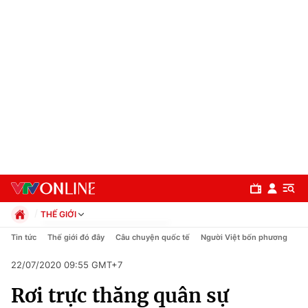
THẾ GIỚI
Chính trị
Tin tức
Thế giới đó đây
Câu chuyện quốc tế
Người Việt bốn phương
Xã hội
22/07/2020 09:55 GMT+7
Pháp luật
Chuyên mục
Kinh tế
Rơi trực thăng quân sự
Thể thao