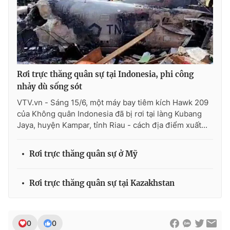
THỜI BÁO VTV
Rơi trực thăng quân sự tại Indonesia, phi công
nhảy dù sống sót
Theo dõi báo trên
VTV.vn - Sáng 15/6, một máy bay tiêm kích Hawk 209
của Không quân Indonesia đã bị rơi tại làng Kubang
Jaya, huyện Kampar, tỉnh Riau - cách địa điểm xuất...
Cơ quan chủ quản:
Đài Truyền hình Việt Nam
Cơ quan báo chí:
Thời báo VTV
Rơi trực thăng quân sự ở Mỹ
Giấy phép hoạt động báo in và báo điện tử số 483/GP-BTTTT
cấp ngày 29/12/2023
Tổng Biên tập:
Vũ Thanh Thủy
Rơi trực thăng quân sự tại Kazakhstan
Phó Tổng Biên tập:
Nguyễn Thị Mỹ Hạnh, Phạm Quốc Thắng,
Nguyễn Trọng Ninh
Tổng đài VTV:
024.38 355 931 - 024.38 355 932
0
0