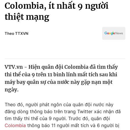
Chính trị
Colombia, ít nhất 9 người
Truyền hình
thiệt mạng
Văn hóa - Giải trí
Xã hội
Y tế
Đời sống
Theo TTXVN
Pháp luật
Công nghệ
Giáo dục
Y tế
VTV.vn - Hiện quân đội Colombia đã tìm thấy
Thế giới
thi thể của 9 trên 11 binh lính mất tích sau khi
Tin tức
máy bay quân sự của nước này gặp nạn một
Kinh tế
ngày.
Thế giới đó đây
Tài chính
Dữ liệu và đời sống
Câu chuyện quốc tế
Theo đó, người phát ngôn của quân đội nước này
Thị trường
đăng dòng thông báo trên trang Twitter xác nhận đã
tìm thấy thi thể của 9 người. Trước đó, quân đội
Truyền hình
Góc doanh nghiệp
Colombia
thông báo 11 người mất tích và 6 người bị