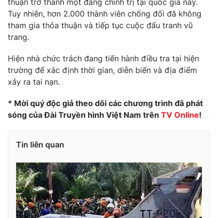
thuận trở thành một đảng chính trị tại quốc gia này.
Tuy nhiên, hơn 2.000 thành viên chống đối đã không
Photo
Infographic
tham gia thỏa thuận và tiếp tục cuộc đấu tranh vũ
trang.
Video
Shorts video
Hiện nhà chức trách đang tiến hành điều tra tại hiện
trường để xác định thời gian, diễn biến và địa điểm
VTV Money
VTV Thể thao
xảy ra tai nạn.
VTV Sức khoẻ
Bất động sản
* Mời quý độc giả theo dõi các chương trình đã phát
sóng của Đài Truyền hình Việt Nam trên
TV Online
!
Thị trường 24h
Tấm lòng Việt
Tin liên quan
VTV4
Vươn mình bằng AI
VTV9
VTV8
Liên hệ tòa soạn
English