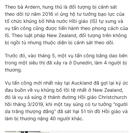
Theo bà Ardern, hung thủ là đối tượng bị cảnh sát
theo dõi từ năm 2016 vì ủng hộ tư tưởng bạo lực của
tổ chức khủng bố Nhà nước Hồi giáo (IS) tự xưng và
vụ tấn công cũng được tiến hành theo phong cách của
THỜI BÁO VTV
IS. Theo luật pháp New Zealand, đối tượng trên không
bị ngồi tù nhưng thuộc diện bị cảnh sát theo dõi.
Trước đó, vào tháng 5, một vụ tấn công bằng dao bên
Theo dõi báo trên
trong một siêu thị đã xảy ra ở Dunedin, làm 4 người bị
thương.
Cơ quan chủ quản:
Đài Truyền hình Việt Nam
Vụ tấn công mới nhất này tại Auckland đã gợi lại ký ức
Cơ quan báo chí:
Thời báo VTV
đau buồn về vụ khủng bố tồi tệ nhất ở New Zealand,
Giấy phép hoạt động báo in và báo điện tử số 483/GP-BTTTT
đó là vụ xả súng ở thánh đường Hồi giáo Christchurch
cấp ngày 29/12/2023
hồi tháng 3/2019, khi một tay súng có tư tưởng "người
Tổng Biên tập:
Vũ Thanh Thủy
da trắng thượng đẳng" đã sát hại 51 tín đồ Hồi giáo và
Phó Tổng Biên tập:
Nguyễn Thị Mỹ Hạnh, Phạm Quốc Thắng,
làm bị thương nặng 40 người khác.
Nguyễn Trọng Ninh
Tổng đài VTV:
024.38 355 931 - 024.38 355 932