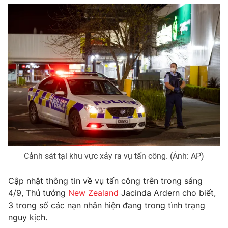
Photo
Infographic
Video
Shorts video
VTV Money
VTV Thể thao
VTV Sức khoẻ
Bất động sản
Thị trường 24h
Tấm lòng Việt
Cảnh sát tại khu vực xảy ra vụ tấn công. (Ảnh: AP)
VTV4
Vươn mình bằng AI
Cập nhật thông tin về vụ tấn công trên trong sáng
4/9, Thủ tướng
New Zealand
Jacinda Ardern cho biết,
VTV9
VTV8
3 trong số các nạn nhân hiện đang trong tình trạng
nguy kịch.
Liên hệ tòa soạn
English