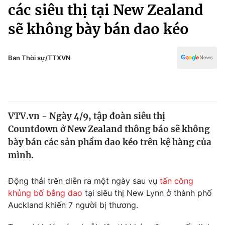
Chính trị
các siêu thị tại New Zealand
Truyền hình
sẽ không bày bán dao kéo
Văn hóa - Giải trí
Xã hội
Y tế
Đời sống
Ban Thời sự/TTXVN
Pháp luật
Công nghệ
Giáo dục
Y tế
VTV.vn - Ngày 4/9, tập đoàn siêu thị
Thế giới
Countdown ở New Zealand thông báo sẽ không
Tin tức
bày bán các sản phẩm dao kéo trên kệ hàng của
Kinh tế
mình.
Thế giới đó đây
Tài chính
Dữ liệu và đời sống
Câu chuyện quốc tế
Động thái trên diễn ra một ngày sau vụ
tấn công
Thị trường
khủng bố bằng dao
tại siêu thị New Lynn ở thành phố
Auckland khiến 7 người bị thương.
Truyền hình
Góc doanh nghiệp