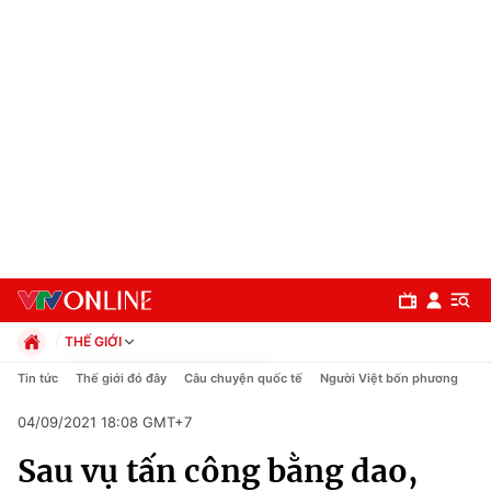
THẾ GIỚI
Chính trị
Tin tức
Thế giới đó đây
Câu chuyện quốc tế
Người Việt bốn phương
Xã hội
04/09/2021 18:08 GMT+7
Pháp luật
Chuyên mục
Kinh tế
Sau vụ tấn công bằng dao,
Thể thao