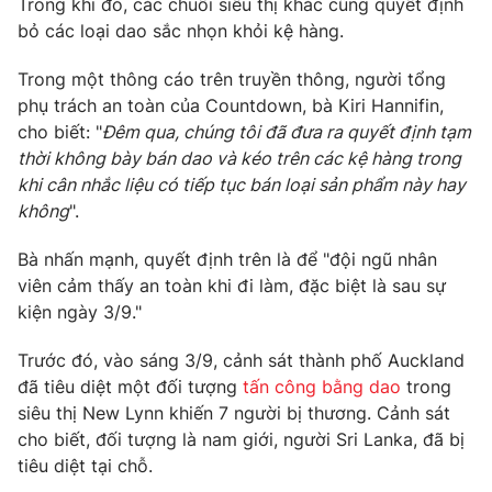
Trong khi đó, các chuỗi siêu thị khác cũng quyết định
Phim VTV
Giải trí
bỏ các loại dao sắc nhọn khỏi kệ hàng.
Hậu trường
Điện ảnh
Trong một thông cáo trên truyền thông, người tổng
Đời sống
Nhân vật
phụ trách an toàn của Countdown, bà Kiri Hannifin,
Âm nhạc
cho biết: "
Đêm qua, chúng tôi đã đưa ra quyết định tạm
Du lịch
Khán giả
Giáo dục
Sao
thời không bày bán dao và kéo trên các kệ hàng trong
Làm đẹp
Giải sao mai
khi cân nhắc liệu có tiếp tục bán loại sản phẩm này hay
Tuyển sinh
không
".
Công nghệ
Chất lượng cuộc sống
Học trực tuyến
Bà nhấn mạnh, quyết định trên là để "đội ngũ nhân
Hitech Công nghệ tương lai
Giao lưu trực tuyến
viên cảm thấy an toàn khi đi làm, đặc biệt là sau sự
Sản phẩm
kiện ngày 3/9."
Lịch phát sóng
Thị trường
Trước đó, vào sáng 3/9, cảnh sát thành phố Auckland
đã tiêu diệt một đối tượng
tấn công bằng dao
trong
Tư vấn
siêu thị New Lynn khiến 7 người bị thương. Cảnh sát
Chuyên mục khác
cho biết, đối tượng là nam giới, người Sri Lanka, đã bị
Emagazine
Podcast
tiêu diệt tại chỗ.