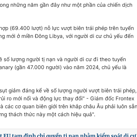
 trong những năm gần đây như một phần của chiến dịch
ợp (69.400 lượt) nỗ lực vượt biên trái phép trên tuyến
ng mới ở miền Đông Libya, với người di cư chủ yếu đến
 số lượng người tị nạn và người di cư đi theo tuyến
nary (gần 47.000 người) vào năm 2024, chủ yếu là
sụt giảm đáng kể về số lượng người vượt biên trái phép,
ủi ro mới nổi và động lực thay đổi" - Giám đốc Frontex
và các cơ quan biên giới trên khắp châu Âu phải luôn sẵ
hững thách thức này một cách hiệu quả".
t EU tạm đình chỉ quyền tị nạn nhằm kiểm soát di cư