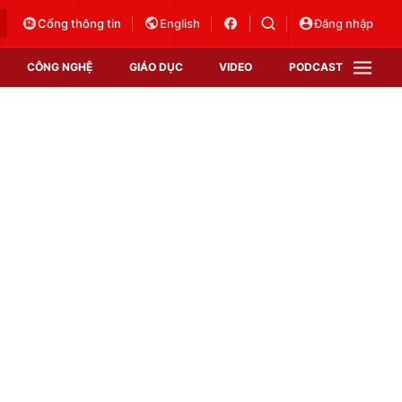
Cổng thông tin
English
Đăng nhập
CÔNG NGHỆ
GIÁO DỤC
VIDEO
PODCAST
VTV Money
VTV Thể thao
VTV Sức khoẻ
Bất động sản
Thị trường 24h
Tấm lòng Việt
Vươn mình bằng AI
VTV4
VTV8
VTV9
Lịch phát sóng
Giao lưu trực tuyến
Sự kiện