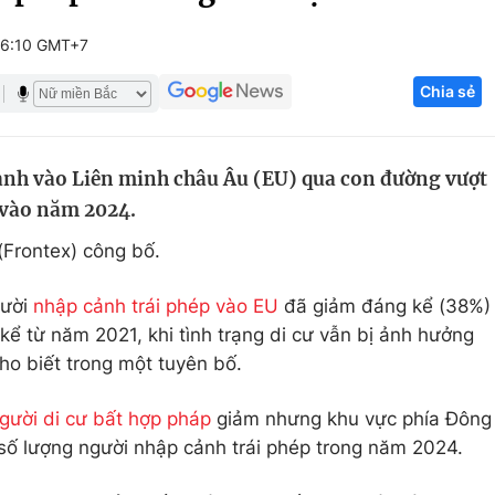
Góc ảnh
06:10 GMT+7
Chia sẻ
Giáo dục
Công nghệ
Tuyển sinh
Hitech Công ng
ảnh vào Liên minh châu Âu (EU) qua con đường vượt
Học trực tuyến
Sản phẩm
 vào năm 2024.
g
Thị trường
(Frontex) công bố.
Tư vấn
gười
nhập cảnh trái phép vào EU
đã giảm đáng kể (38%)
ể từ năm 2021, khi tình trạng di cư vẫn bị ảnh hưởng
ho biết trong một tuyên bố.
gười di cư bất hợp pháp
giảm nhưng khu vực phía Đông
g số lượng người nhập cảnh trái phép trong năm 2024.