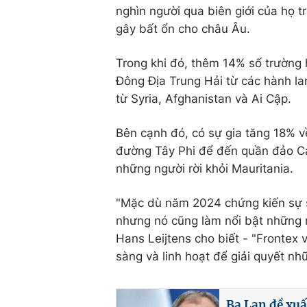
nghìn người qua biên giới của họ
gây bất ổn cho châu Âu.
Trong khi đó, thêm 14% số trường h
Đông Địa Trung Hải từ các hành la
từ Syria, Afghanistan và Ai Cập.
Bên cạnh đó, có sự gia tăng 18% về
đường Tây Phi để đến quần đảo Ca
những người rời khỏi Mauritania.
"Mặc dù năm 2024 chứng kiến ​​sự 
nhưng nó cũng làm nổi bật những r
Hans Leijtens cho biết - "Frontex 
sàng và linh hoạt để giải quyết n
Ba Lan đề xuấ