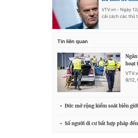
VTV.vn - Ngày 12
cải cách các thủ t
Tin liên quan
Ngăn 
hoạt 
VTV.v
9/12,
Đức mở rộng kiểm soát biên giới
Số người di cư bất hợp pháp đế