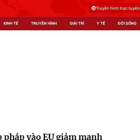
Truyền hình trực tuyến
KINH TẾ
TRUYỀN HÌNH
GIẢI TRÍ
Y TẾ
ĐỜI SỐNG
Pháp luật
Y tế
Truyền hình
Multimedia
Phim VTV
Video
Hậu trường
Shorts video
Nhân vật
Podcast
Khán giả
EMagazine
Giải sao mai
Photo
ợp pháp vào EU giảm mạnh
Infographic