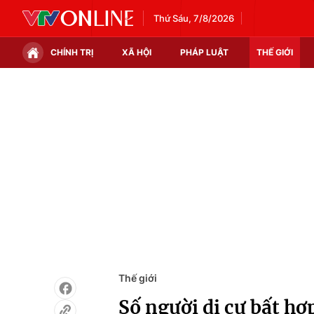
Thứ Sáu, 7/8/2026
CHÍNH TRỊ
XÃ HỘI
PHÁP LUẬT
THẾ GIỚI
Chính trị
Xã hội
Thế giới
Kinh tế
Tin tức
Tài chính
Thế giới đó đây
Thị trường
Câu chuyện quốc tế
Góc doanh nghiệp
Dữ liệu và đời sống
Thế giới
Số người di cư bất h