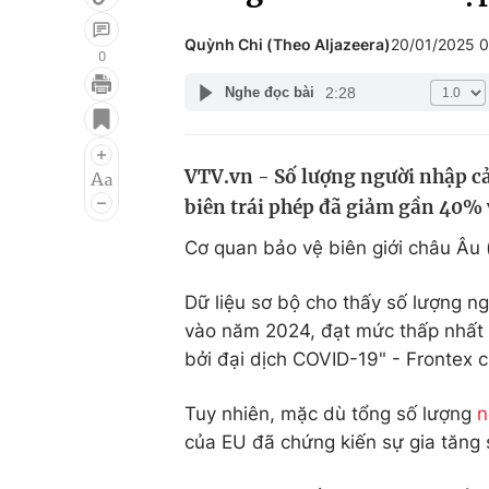
Quỳnh Chi (Theo Aljazeera)
20/01/2025 
0
2:28
Nghe đọc bài
Giải trí
Đời sống
Điện ảnh
Du lịch
VTV.vn - Số lượng người nhập c
Âm nhạc
Làm đẹp
biên trái phép đã giảm gần 40%
Sao
Chất lượng cuộc sốn
Cơ quan bảo vệ biên giới châu Âu 
Dữ liệu sơ bộ cho thấy số lượng n
vào năm 2024, đạt mức thấp nhất k
bởi đại dịch COVID-19" - Frontex c
Tuy nhiên, mặc dù tổng số lượng
n
của EU đã chứng kiến ​​sự gia tăn