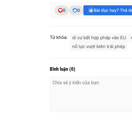
0
0
Bài đọc hay? Thả t
Từ khóa:
di cư bất hợp pháp vào EU
nỗ lực vượt biên trái phép
Bình luận
(
0
)