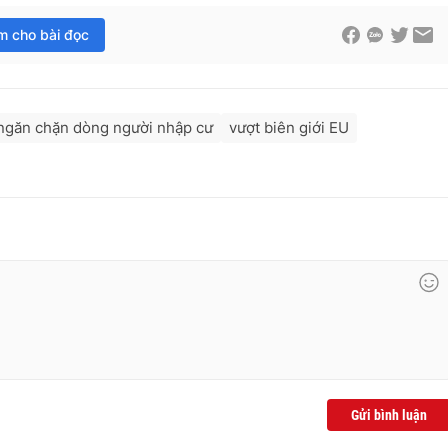
im cho bài đọc
ngăn chặn dòng người nhập cư
vượt biên giới EU
Gửi bình luận