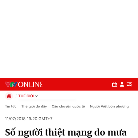
THẾ GIỚI
Chính trị
Tin tức
Thế giới đó đây
Câu chuyện quốc tế
Người Việt bốn phương
Xã hội
11/07/2018 19:20 GMT+7
Pháp luật
Chuyên mục
Kinh tế
Số người thiệt mạng do mưa
Thể thao