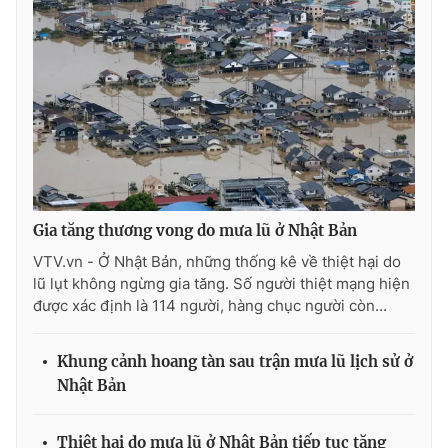
Photo
Infographic
Video
Shorts video
VTV Money
VTV Thể thao
VTV Sức khoẻ
Bất động sản
Gia tăng thương vong do mưa lũ ở Nhật Bản
VTV.vn - Ở Nhật Bản, những thống kê về thiệt hại do
Thị trường 24h
Tấm lòng Việt
lũ lụt không ngừng gia tăng. Số người thiệt mạng hiện
được xác định là 114 người, hàng chục người còn...
VTV4
Vươn mình bằng AI
Khung cảnh hoang tàn sau trận mưa lũ lịch sử ở
VTV9
VTV8
Nhật Bản
Liên hệ tòa soạn
English
Thiệt hại do mưa lũ ở Nhật Bản tiếp tục tăng