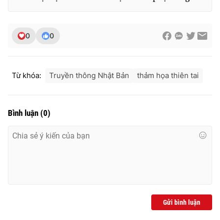
0
0
THỜI BÁO VTV
Từ khóa:
Truyền thông Nhật Bản
thảm họa thiên tai
Theo dõi báo trên
Bình luận
(
0
)
Cơ quan chủ quản:
Đài Truyền hình Việt Nam
Cơ quan báo chí:
Thời báo VTV
Giấy phép hoạt động báo in và báo điện tử số 483/GP-BTTTT
cấp ngày 29/12/2023
Tổng Biên tập:
Vũ Thanh Thủy
Phó Tổng Biên tập:
Nguyễn Thị Mỹ Hạnh, Phạm Quốc Thắng,
Nguyễn Trọng Ninh
Gửi bình luận
Tổng đài VTV:
024.38 355 931 - 024.38 355 932