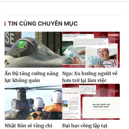
Ðiện thoại Thời báo VTV:
024.66 897 897
Email:
toasoan@vtv.vn
Liên hệ quảng cáo:
024-7300.7108
TIN CÙNG CHUYÊN MỤC
Ấn Độ tăng cường năng
Nga: Xu hướng người về
lực không quân
hưu trở lại làm việc
® Cấm sao chép dưới mọi hình thức nếu không có sự chấp
thuận bằng văn bản. Ghi rõ nguồn VTV.vn khi phát hành lại
thông tin từ website này.
Nhật Bản sẽ tăng chi
Đại học công lập tại