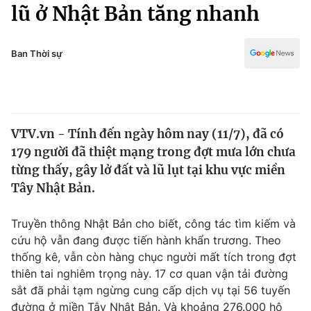
Chính trị
lũ ở Nhật Bản tăng nhanh
Truyền hình
Văn hóa - Giải trí
Xã hội
Y tế
Ban Thời sự
Đời sống
Pháp luật
Công nghệ
Giáo dục
Y tế
VTV.vn - Tính đến ngày hôm nay (11/7), đã có
179 người đã thiệt mạng trong đợt mưa lớn chưa
Thế giới
từng thấy, gây lở đất và lũ lụt tại khu vực miền
Tây Nhật Bản.
Tin tức
Kinh tế
Thế giới đó đây
Truyền thông Nhật Bản cho biết, công tác tìm kiếm và
Tài chính
cứu hộ vẫn đang được tiến hành khẩn trương. Theo
Dữ liệu và đời sống
Câu chuyện quốc tế
thống kê, vẫn còn hàng chục người mất tích trong đợt
Thị trường
thiên tai nghiêm trọng này. 17 cơ quan vận tải đường
Truyền hình
Góc doanh nghiệp
sắt đã phải tạm ngừng cung cấp dịch vụ tại 56 tuyến
đường ở miền Tây Nhật Bản. Và khoảng 276.000 hộ