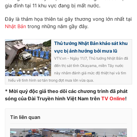
Phim VTV
gia đình tại 11 khu vực đang bị mất nước.
Giải trí
Hậu trường
Đây là thảm họa thiên tai gây thương vong lớn nhất tại
Điện ảnh
Đời sống
Nhân vật
Nhật Bản
trong những năm gầy đây.
Âm nhạc
Du lịch
Khán giả
Giáo dục
Thủ tướng Nhật Bản khảo sát khu
Sao
Làm đẹp
Giải sao mai
vực bị ảnh hưởng bởi mưa lũ
Tuyển sinh
VTV.vn - Ngày 11/7, Thủ tướng Nhật Bản đã
Công nghệ
Chất lượng cuộc sống
đến thị sát tỉnh Okayama, miền Tây nước
Học trực tuyến
Hitech Công nghệ tương lai
này nhằm đánh giá mức độ thiệt hại và tìm
Giao lưu trực tuyến
hiểu về tình hình sơ tán trong đợt mưa lớn vừa qua.
Sản phẩm
* Mời quý độc giả theo dõi các chương trình đã phát
Lịch phát sóng
Thị trường
sóng của Đài Truyền hình Việt Nam trên
TV Online
!
Tư vấn
Tin liên quan
Chuyên mục khác
Emagazine
Podcast