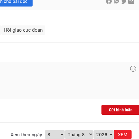
im cho bài đọc
Hồi giáo cực đoan
Gửi bình luận
Xem theo ngày
XEM