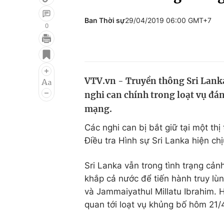
Ban Thời sự
29/04/2019 06:00 GMT+7
0
Giải trí
Đời sống
Điện ảnh
Du lịch
VTV.vn - Truyền thông Sri Lanka hô
Âm nhạc
Làm đẹp
nghi can chính trong loạt vụ đán
Sao
Chất lượng cuộc sốn
mạng.
Các nghi can bị bắt giữ tại một 
Điều tra Hình sự Sri Lanka hiện chi
Sri Lanka vẫn trong tình trạng cản
khắp cả nước để tiến hành truy lùn
và Jammaiyathul Millatu Ibrahim. Hai
quan tới loạt vụ khủng bố hôm 21