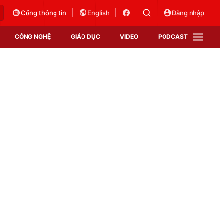
Cổng thông tin
English
Đăng nhập
CÔNG NGHỆ
GIÁO DỤC
VIDEO
PODCAST
VTV Money
VTV Thể thao
VTV Sức khoẻ
Bất động sản
Thị trường 24h
Tấm lòng Việt
Vươn mình bằng AI
VTV4
VTV8
VTV9
Lịch phát sóng
Giao lưu trực tuyến
Sự kiện