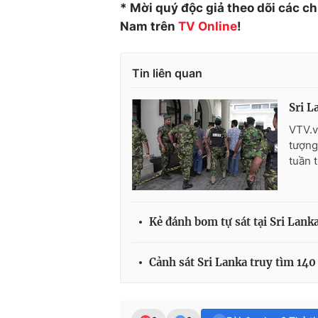
* Mời quý độc giả theo dõi các c
Nam trên
TV Online
!
Tin liên quan
Sri L
VTV.v
tượng
tuần 
Kẻ đánh bom tự sát tại Sri Lank
Cảnh sát Sri Lanka truy tìm 140