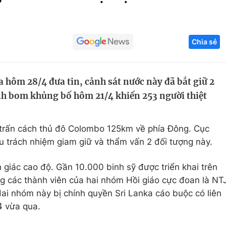
Góc ảnh
Chia sẻ
Giáo dục
Công nghệ
Tuyển sinh
Hitech Công ng
m 28/4 đưa tin, cảnh sát nước này đã bắt giữ 2
Học trực tuyến
Sản phẩm
h bom khủng bố hôm 21/4 khiến 253 người thiệt
g
Thị trường
Tư vấn
thị trấn cách thủ đô Colombo 125km về phía Đông. Cục
̣u trách nhiệm giam giữ và thẩm vấn 2 đối tượng này.
h giác cao độ. Gần 10.000 binh sỹ được triển khai trên
g các thành viên của hai nhóm Hồi giáo cực đoan là NT
 nhóm này bị chính quyền Sri Lanka cáo buộc có liên
/4 vừa qua.