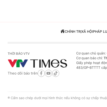
CHÍNH TRỊ
XÃ HỘI
PHÁP L
Cơ quan chủ quản:
THỜI BÁO VTV
Cơ quan báo chí:
T
Giấy phép hoạt độn
483/GP-BTTTT cấp
Theo dõi báo trên
® Cấm sao chép dưới mọi hình thức nếu không có sự chấp thuận 