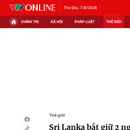
Thứ Sáu, 7/8/2026
CHÍNH TRỊ
XÃ HỘI
PHÁP LUẬT
THẾ GIỚI
Chính trị
Xã hội
Thế giới
Kinh tế
Tin tức
Tài chính
Thế giới đó đây
Thị trường
Câu chuyện quốc tế
Góc doanh nghiệp
Dữ liệu và đời sống
Thế giới
Sri Lanka bắt giữ 2 n