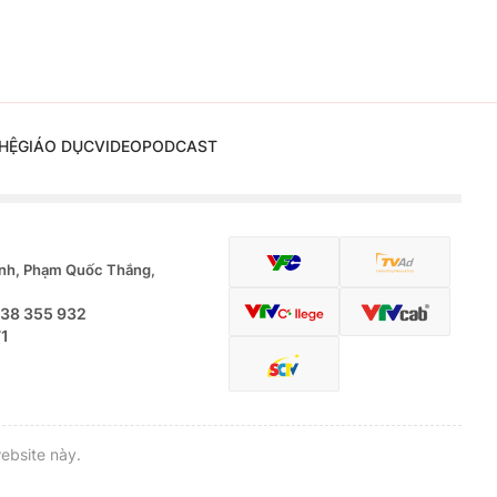
HỆ
GIÁO DỤC
VIDEO
PODCAST
nh, Phạm Quốc Thắng,
.38 355 932
71
ebsite này.