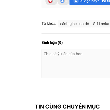
0
0
Bài đọc hay? Thả t
Từ khóa:
cảnh giác cao độ
Sri Lanka
Bình luận
(
0
)
TIN CÙNG CHUYÊN MỤC