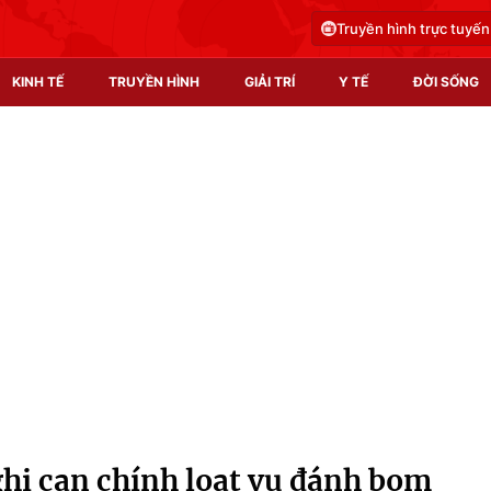
Truyền hình trực tuyến
KINH TẾ
TRUYỀN HÌNH
GIẢI TRÍ
Y TẾ
ĐỜI SỐNG
Pháp luật
Y tế
Truyền hình
Multimedia
Phim VTV
Video
Hậu trường
Shorts video
Nhân vật
Podcast
Khán giả
EMagazine
Giải sao mai
Photo
ghi can chính loạt vụ đánh bom
Infographic