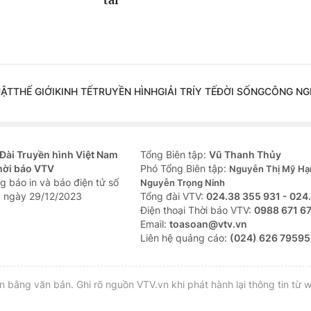
tai
UẬT
THẾ GIỚI
KINH TẾ
TRUYỀN HÌNH
GIẢI TRÍ
Y TẾ
ĐỜI SỐNG
CÔNG NG
Đài Truyền hình Việt Nam
Tổng Biên tập:
Vũ Thanh Thủy
hời báo VTV
Phó Tổng Biên tập:
Nguyễn Thị Mỹ Hạ
g báo in và báo điện tử số
Nguyễn Trọng Ninh
 ngày 29/12/2023
Tổng đài VTV:
024.38 355 931 - 024
Ðiện thoại Thời báo VTV:
0988 671 6
Email:
toasoan@vtv.vn
Liên hệ quảng cáo:
(024) 626 79595
bằng văn bản. Ghi rõ nguồn VTV.vn khi phát hành lại thông tin từ w