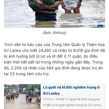
THỜI BÁO VTV
(Ảnh: Xinhua)
Trích dẫn từ báo cáo của Trung tâm Quản lý Thảm họa
Theo dõi báo trên
Sri Lanka cho biết 24.492 cá nhân từ 6.018 gia đình đã
bị ảnh hưởng bởi lũ lụt và lở đất ở 11 quận, do điều
Cơ quan chủ quản:
Đài Truyền hình Việt Nam
kiện thời tiết bất lợi trong những ngày gần đây. Trong
đó, 2.200 cá nhân của 584 gia đình đang được trú ẩn
Cơ quan báo chí:
Thời báo VTV
tại 23 trung tâm cứu trợ.
Giấy phép hoạt động báo in và báo điện tử số 483/GP-BTTTT
cấp ngày 29/12/2023
Tổng Biên tập:
Vũ Thanh Thủy
Lũ quét và lở đất nghiêm trọng ở
Phó Tổng Biên tập:
Sri Lanka
Nguyễn Thị Mỹ Hạnh, Phạm Quốc Thắng,
Nguyễn Trọng Ninh
VTV.vn - Ít nhất 17 người đã thiệt mạng do
Tổng đài VTV:
024.38 355 931 - 024.38 355 932
lở đất và lũ quét nghiêm trọng tại Sri Lanka.