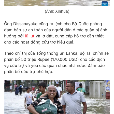
Photo
Infographic
(Ảnh: Xinhua)
Video
Shorts video
Ông Dissanayake cũng ra lệnh cho Bộ Quốc phòng
đảm bảo sự an toàn của người dân ở các quận bị ảnh
hưởng bởi
lũ lụt
và lở đất, cung cấp hỗ trợ cần thiết
VTV Money
VTV Thể thao
cho các hoạt động cứu trợ hiệu quả.
VTV Sức khoẻ
Bất động sản
Theo chỉ thị của Tổng thống Sri Lanka, Bộ Tài chính sẽ
phân bổ 50 triệu Rupee (170.000 USD) cho các dịch
vụ cứu trợ và yêu các quan chức nhà nước đảm bảo
Thị trường 24h
Tấm lòng Việt
phân bổ cứu trợ phù hợp.
VTV4
Vươn mình bằng AI
VTV9
VTV8
Liên hệ tòa soạn
English