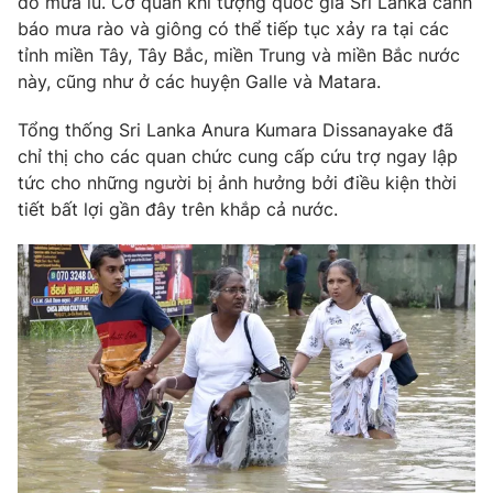
do mưa lũ. Cơ quan khí tượng quốc gia Sri Lanka cảnh
Phim VTV
Giải trí
báo mưa rào và giông có thể tiếp tục xảy ra tại các
Hậu trường
tỉnh miền Tây, Tây Bắc, miền Trung và miền Bắc nước
Điện ảnh
này, cũng như ở các huyện Galle và Matara.
Đời sống
Nhân vật
Âm nhạc
Tổng thống Sri Lanka Anura Kumara Dissanayake đã
Du lịch
Khán giả
Giáo dục
chỉ thị cho các quan chức cung cấp cứu trợ ngay lập
Sao
Làm đẹp
Giải sao mai
tức cho những người bị ảnh hưởng bởi điều kiện thời
Tuyển sinh
tiết bất lợi gần đây trên khắp cả nước.
Công nghệ
Chất lượng cuộc sống
Học trực tuyến
Hitech Công nghệ tương lai
Giao lưu trực tuyến
Sản phẩm
Lịch phát sóng
Thị trường
Tư vấn
Chuyên mục khác
Emagazine
Podcast