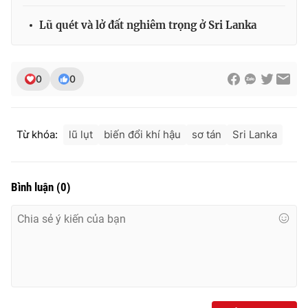
Lũ quét và lở đất nghiêm trọng ở Sri Lanka
0
0
Từ khóa:
lũ lụt
biến đổi khí hậu
sơ tán
Sri Lanka
Bình luận
(
0
)