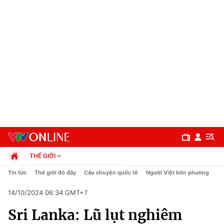
THẾ GIỚI
Chính trị
Tin tức
Thế giới đó đây
Câu chuyện quốc tế
Người Việt bốn phương
Xã hội
14/10/2024 06:34 GMT+7
Pháp luật
Chuyên mục
Kinh tế
Sri Lanka: Lũ lụt nghiêm
Thể thao