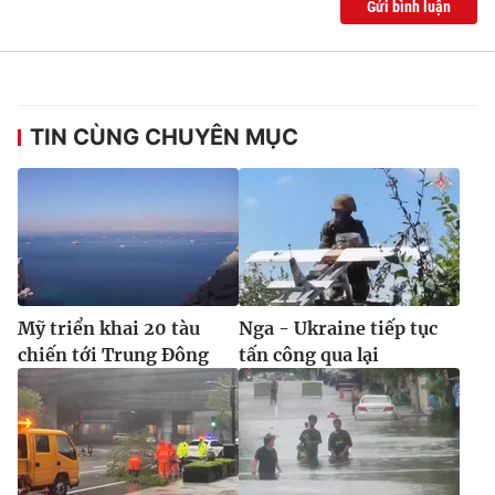
Gửi bình luận
TIN CÙNG CHUYÊN MỤC
Mỹ triển khai 20 tàu
Nga - Ukraine tiếp tục
chiến tới Trung Đông
tấn công qua lại