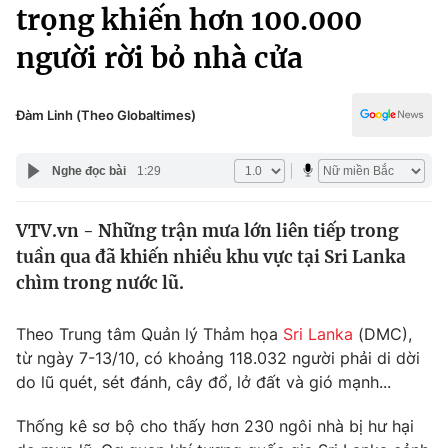
Chính trị
trọng khiến hơn 100.000
Truyền hình
người rời bỏ nhà cửa
Văn hóa - Giải trí
Xã hội
Y tế
Đời sống
Đàm Linh (Theo Globaltimes)
Pháp luật
Công nghệ
Giáo dục
Nghe đọc bài
1:29
Y tế
VTV.vn - Những trận mưa lớn liên tiếp trong
Thế giới
tuần qua đã khiến nhiều khu vực tại Sri Lanka
Tin tức
chìm trong nước lũ.
Kinh tế
Thế giới đó đây
Theo Trung tâm Quản lý Thảm họa
Sri Lanka
(DMC),
Tài chính
Dữ liệu và đời sống
từ ngày 7-13/10, có khoảng 118.032 người phải di dời
Câu chuyện quốc tế
Thị trường
do lũ quét, sét đánh, cây đổ, lở đất và gió mạnh...
Truyền hình
Góc doanh nghiệp
Thống kê sơ bộ cho thấy hơn 230 ngôi nhà bị hư hại