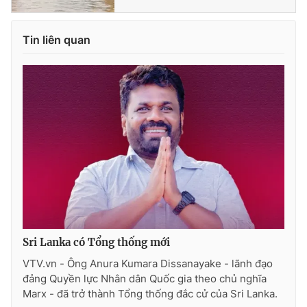
Ðiện thoại Thời báo VTV:
024.66 897 897
Email:
toasoan@vtv.vn
Tin liên quan
Liên hệ quảng cáo:
024-7300.7108
® Cấm sao chép dưới mọi hình thức nếu không có sự chấp
Sri Lanka có Tổng thống mới
thuận bằng văn bản. Ghi rõ nguồn VTV.vn khi phát hành lại
VTV.vn - Ông Anura Kumara Dissanayake - lãnh đạo
thông tin từ website này.
đảng Quyền lực Nhân dân Quốc gia theo chủ nghĩa
Marx - đã trở thành Tổng thống đắc cử của Sri Lanka.