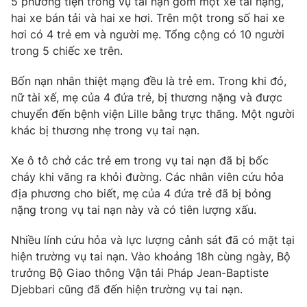
5 phương tiện trong vụ tai nạn gồm một xe tải nặng,
Phim VTV
Giải trí
hai xe bán tải và hai xe hơi. Trên một trong số hai xe
Hậu trường
hơi có 4 trẻ em và người mẹ. Tổng cộng có 10 người
Điện ảnh
trong 5 chiếc xe trên.
Đời sống
Nhân vật
Âm nhạc
Bốn nạn nhân thiệt mạng đều là trẻ em. Trong khi đó,
Du lịch
Khán giả
Giáo dục
nữ tài xế, mẹ của 4 đứa trẻ, bị thương nặng và được
Sao
Làm đẹp
Giải sao mai
chuyển đến bệnh viện Lille bằng trực thăng. Một người
Tuyển sinh
khác bị thương nhẹ trong vụ tai nạn.
Công nghệ
Chất lượng cuộc sống
Học trực tuyến
Xe ô tô chở các trẻ em trong vụ tai nạn đã bị bốc
Hitech Công nghệ tương lai
Giao lưu trực tuyến
cháy khi văng ra khỏi đường. Các nhân viên cứu hỏa
Sản phẩm
địa phương cho biết, mẹ của 4 đứa trẻ đã bị bỏng
nặng trong vụ tai nạn này và có tiên lượng xấu.
Lịch phát sóng
Thị trường
Nhiều lính cứu hỏa và lực lượng cảnh sát đã có mặt tại
Tư vấn
hiện trường vụ tai nạn. Vào khoảng 18h cùng ngày, Bộ
Chuyên mục khác
trưởng Bộ Giao thông Vận tải Pháp Jean-Baptiste
Emagazine
Djebbari cũng đã đến hiện trường vụ tai nạn.
Podcast