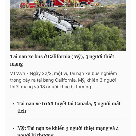
THỜI BÁO VTV
Tai nạn xe bus ở California (Mỹ), 3 người thiệt
Theo dõi báo trên
mạng
VTV.vn - Ngày 22/2, một vụ tai nạn xe bus nghiêm
Cơ quan chủ quản:
Đài Truyền hình Việt Nam
trọng xảy ra tại bang California, Mỹ, khiến 3 người
Cơ quan báo chí:
Thời báo VTV
thiệt mạng và 18 người khác bị thương.
Giấy phép hoạt động báo in và báo điện tử số 483/GP-BTTTT
cấp ngày 29/12/2023
Tai nạn xe trượt tuyết tại Canada, 5 người mất
Tổng Biên tập:
Vũ Thanh Thủy
tích
Phó Tổng Biên tập:
Nguyễn Thị Mỹ Hạnh, Phạm Quốc Thắng,
Nguyễn Trọng Ninh
Mỹ: Tai nạn xe khiến 3 người thiệt mạng và 4
Tổng đài VTV:
024.38 355 931 - 024.38 355 932
người bị thương