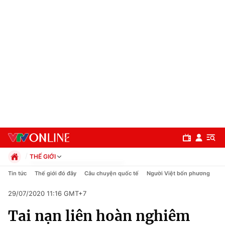
THẾ GIỚI
Chính trị
Tin tức
Thế giới đó đây
Câu chuyện quốc tế
Người Việt bốn phương
Xã hội
29/07/2020 11:16 GMT+7
Pháp luật
Chuyên mục
Kinh tế
Tai nạn liên hoàn nghiêm
Thể thao