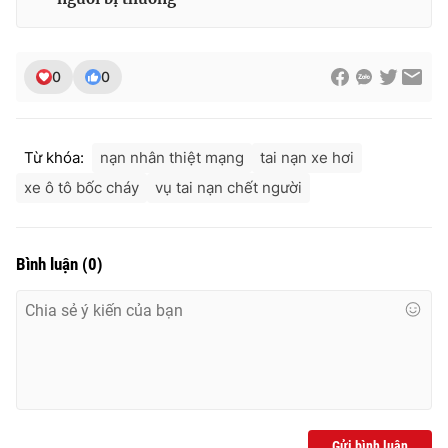
Ðiện thoại Thời báo VTV:
024.66 897 897
Email:
toasoan@vtv.vn
Liên hệ quảng cáo:
024-7300.7108
0
0
Từ khóa:
nạn nhân thiệt mạng
tai nạn xe hơi
xe ô tô bốc cháy
vụ tai nạn chết người
Bình luận
(
0
)
® Cấm sao chép dưới mọi hình thức nếu không có sự chấp
thuận bằng văn bản. Ghi rõ nguồn VTV.vn khi phát hành lại
thông tin từ website này.
Gửi bình luận