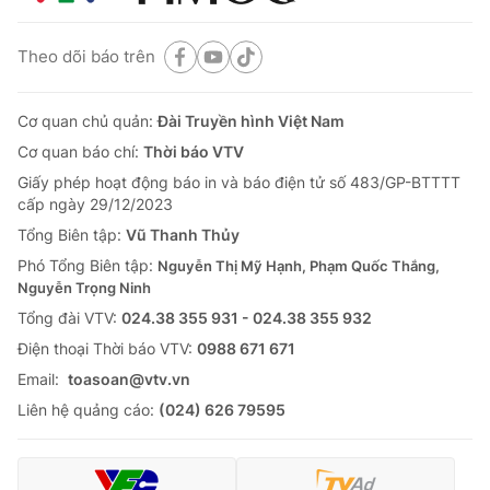
Theo dõi báo trên
Cơ quan chủ quản:
Đài Truyền hình Việt Nam
Cơ quan báo chí:
Thời báo VTV
Giấy phép hoạt động báo in và báo điện tử số 483/GP-BTTTT
cấp ngày 29/12/2023
Tổng Biên tập:
Vũ Thanh Thủy
Phó Tổng Biên tập:
Nguyễn Thị Mỹ Hạnh, Phạm Quốc Thắng,
Nguyễn Trọng Ninh
Tổng đài VTV:
024.38 355 931 - 024.38 355 932
Ðiện thoại Thời báo VTV:
0988 671 671
Email:
toasoan@vtv.vn
Liên hệ quảng cáo:
(024) 626 79595