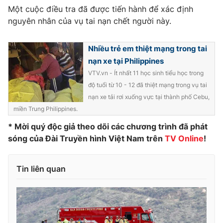
Một cuộc điều tra đã được tiến hành để xác định
Photo
Infographic
nguyên nhân của vụ tai nạn chết người này.
Video
Shorts video
Nhiều trẻ em thiệt mạng trong tai
nạn xe tại Philippines
VTV Money
VTV Thể thao
VTV.vn - Ít nhất 11 học sinh tiểu học trong
độ tuổi từ 10 - 12 đã thiệt mạng trong vụ tai
nạn xe tải rơi xuống vực tại thành phố Cebu,
VTV Sức khoẻ
Bất động sản
miền Trung Philippines.
* Mời quý độc giả theo dõi các chương trình đã phát
Thị trường 24h
Tấm lòng Việt
sóng của Đài Truyền hình Việt Nam trên
TV Online
!
VTV4
Vươn mình bằng AI
Tin liên quan
VTV9
VTV8
Liên hệ tòa soạn
English