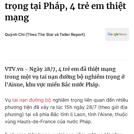
Chính trị
trọng tại Pháp, 4 trẻ em thiệt
Truyền hình
mạng
Văn hóa - Giải trí
Xã hội
Y tế
Đời sống
Quỳnh Chi (Theo The Star và Teller Report)
Pháp luật
Công nghệ
Giáo dục
Y tế
VTV.vn - Ngày 28/7, 4 trẻ em đã thiệt mạng
Thế giới
trong một vụ tai nạn đường bộ nghiêm trọng ở
Tin tức
l'Aisne, khu vực miền Bắc nước Pháp.
Kinh tế
Thế giới đó đây
Vụ
tai nạn đường bộ
nghiêm trọng liên quan đến nhiều
Tài chính
Dữ liệu và đời sống
phương tiện đã xảy ra lúc 15h ngày 28/7 (theo giờ địa
Câu chuyện quốc tế
Thị trường
phương) tại xã phía Bắc tỉnh lị Laon, tỉnh l'Aisne, thuộc
vùng Hauts-de-France của nước Pháp.
Truyền hình
Góc doanh nghiệp