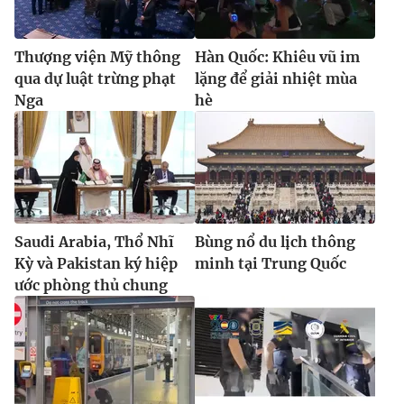
Ðiện thoại Thời báo VTV:
024.66 897 897
Email:
toasoan@vtv.vn
Thượng viện Mỹ thông
Hàn Quốc: Khiêu vũ im
Liên hệ quảng cáo:
024-7300.7108
qua dự luật trừng phạt
lặng để giải nhiệt mùa
Nga
hè
Saudi Arabia, Thổ Nhĩ
Bùng nổ du lịch thông
Kỳ và Pakistan ký hiệp
minh tại Trung Quốc
ước phòng thủ chung
® Cấm sao chép dưới mọi hình thức nếu không có sự chấp
thuận bằng văn bản. Ghi rõ nguồn VTV.vn khi phát hành lại
thông tin từ website này.