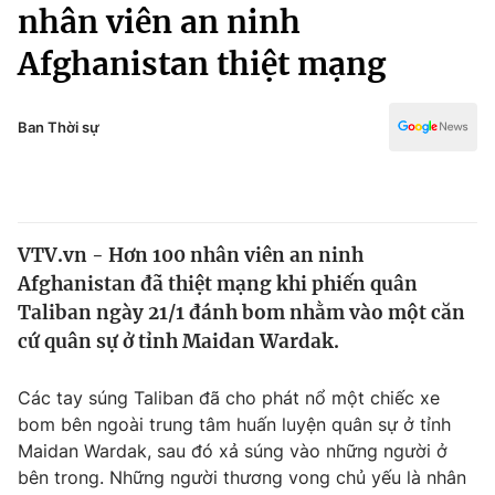
Chính trị
nhân viên an ninh
Truyền hình
Afghanistan thiệt mạng
Văn hóa - Giải trí
Xã hội
Y tế
Đời sống
Ban Thời sự
Pháp luật
Công nghệ
Giáo dục
Y tế
VTV.vn - Hơn 100 nhân viên an ninh
Thế giới
Afghanistan đã thiệt mạng khi phiến quân
Tin tức
Taliban ngày 21/1 đánh bom nhằm vào một căn
Kinh tế
cứ quân sự ở tỉnh Maidan Wardak.
Thế giới đó đây
Tài chính
Dữ liệu và đời sống
Câu chuyện quốc tế
Các tay súng Taliban đã cho phát nổ một chiếc xe
Thị trường
bom bên ngoài trung tâm huấn luyện quân sự ở tỉnh
Maidan Wardak, sau đó xả súng vào những người ở
Truyền hình
Góc doanh nghiệp
bên trong. Những người thương vong chủ yếu là nhân