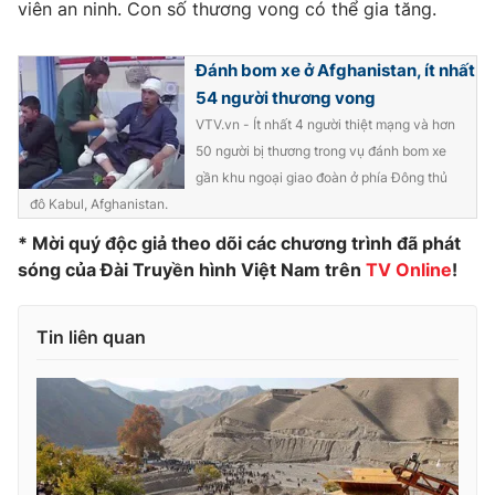
Phim VTV
viên an ninh. Con số thương vong có thể gia tăng.
Giải trí
Hậu trường
Điện ảnh
Đánh bom xe ở Afghanistan, ít nhất
Đời sống
Nhân vật
54 người thương vong
Âm nhạc
VTV.vn - Ít nhất 4 người thiệt mạng và hơn
Du lịch
Khán giả
Giáo dục
50 người bị thương trong vụ đánh bom xe
Sao
Làm đẹp
gần khu ngoại giao đoàn ở phía Đông thủ
Giải sao mai
Tuyển sinh
đô Kabul, Afghanistan.
Công nghệ
Chất lượng cuộc sống
Học trực tuyến
* Mời quý độc giả theo dõi các chương trình đã phát
Hitech Công nghệ tương lai
sóng của Đài Truyền hình Việt Nam trên
TV Online
!
Giao lưu trực tuyến
Sản phẩm
Tin liên quan
Lịch phát sóng
Thị trường
Tư vấn
Chuyên mục khác
Emagazine
Podcast