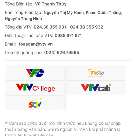
Tổng Biên tập:
Vũ Thanh Thủy
Phó Tổng Biên tập:
Nguyễn Thị Mỹ Hạnh, Phạm Quốc Thắng,
Nguyễn Trọng Ninh
Tổng đài VTV:
024.38 355 931 - 024.38 355 932
Ðiện thoại Thời báo VTV:
0988 671 671
Email:
toasoan@vtv.vn
Liên hệ quảng cáo:
(024) 626 79595
® Cấm sao chép dưới mọi hình thức nếu không có sự chấp
thuận bằng văn bản. Ghi rõ nguồn VTV.vn khi phát hành lại
thông tin từ website này.