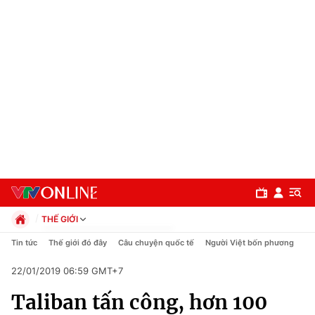
THẾ GIỚI
Chính trị
Tin tức
Thế giới đó đây
Câu chuyện quốc tế
Người Việt bốn phương
Xã hội
22/01/2019 06:59 GMT+7
Pháp luật
Chuyên mục
Kinh tế
Taliban tấn công, hơn 100
Thể thao