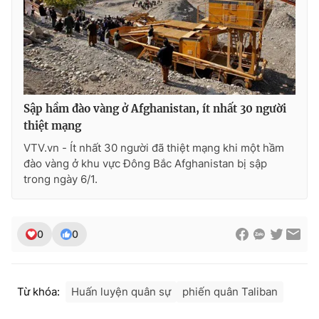
Photo
Infographic
Video
Shorts video
VTV Money
VTV Thể thao
Sập hầm đào vàng ở Afghanistan, ít nhất 30 người
thiệt mạng
VTV Sức khoẻ
Bất động sản
VTV.vn - Ít nhất 30 người đã thiệt mạng khi một hầm
đào vàng ở khu vực Đông Bắc Afghanistan bị sập
trong ngày 6/1.
Thị trường 24h
Tấm lòng Việt
VTV4
Vươn mình bằng AI
0
0
VTV9
VTV8
Từ khóa:
Huấn luyện quân sự
phiến quân Taliban
Liên hệ tòa soạn
English