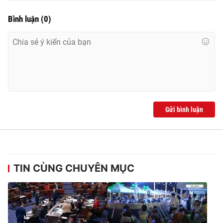
Bình luận
(
0
)
THỜI BÁO VTV
Theo dõi báo trên
Gửi bình luận
Cơ quan chủ quản:
Đài Truyền hình Việt Nam
Cơ quan báo chí:
Thời báo VTV
Giấy phép hoạt động báo in và báo điện tử số 483/GP-BTTTT
cấp ngày 29/12/2023
TIN CÙNG CHUYÊN MỤC
Tổng Biên tập:
Vũ Thanh Thủy
Phó Tổng Biên tập:
Nguyễn Thị Mỹ Hạnh, Phạm Quốc Thắng,
Nguyễn Trọng Ninh
Tổng đài VTV:
024.38 355 931 - 024.38 355 932