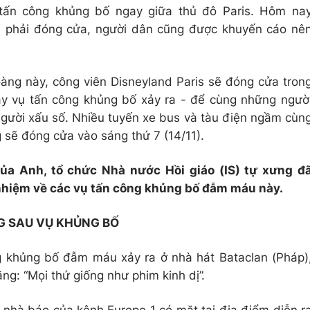
tấn công khủng bố ngay giữa thủ đô Paris. Hôm na
đã phải đóng cửa, người dân cũng được khuyến cáo nê
àng này, công viên Disneyland Paris sẽ đóng cửa tron
ày vụ tấn công khủng bố xảy ra - để cùng những ngườ
gười xấu số. Nhiều tuyến xe bus và tàu điện ngầm cùn
 sẽ đóng cửa vào sáng thứ 7 (14/11).
của Anh, tổ chức Nhà nước Hồi giáo (IS) tự xưng đ
nhiệm về các vụ tấn công khủng bố đẫm máu này.
 SAU VỤ KHỦNG BỐ
g khủng bố đẫm máu xảy ra ở nhà hát Bataclan (Pháp)
ng: “Mọi thứ giống như phim kinh dị”.