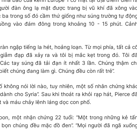
t nhà báo của kênh Europe 1 có mặt tại địa điểm diễn r
gười đàn ông lạ mặt được trang bị vũ khí đã xông và
ặc ba trong số đó cầm thứ giống như súng trường tự độn
cuồng vào đám đông trong khoảng 10 - 15 phút. Cản
àn ngập tiếng la hét, hoảng loạn. Từ mọi phía, tất cả c
iẫm đạp đã xảy ra và tôi bị mắc kẹt trong đó. Tôi đ
 Các tay súng đã tải đạn ít nhất 3 lần. Chúng thậm ch
biết chúng đang làm gì. Chúng đều còn rất trẻ”.
ố không nói lời nào, tuy nhiên, một số nhân chứng khá
dành cho Syria”. Sau khi thoát ra khỏi rạp hát, Pierce đ
ệt và máu chảy lênh láng dọc con phố.
oon, một nhận chứng 22 tuổi: “Một trong những kẻ tấ
ả bọn chúng đều mặc đồ đen”. “Mọi người đã ngã xuốn