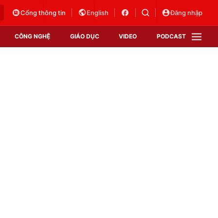
Cổng thông tin
English
Đăng nhập
CÔNG NGHỆ
GIÁO DỤC
VIDEO
PODCAST
VTV Money
VTV Thể thao
VTV Sức khoẻ
Bất động sản
Thị trường 24h
Tấm lòng Việt
Vươn mình bằng AI
VTV4
VTV8
VTV9
Lịch phát sóng
Giao lưu trực tuyến
Sự kiện