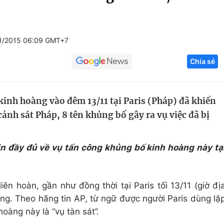
Góc ảnh
1/2015 06:09 GMT+7
Giáo dục
Công nghệ
Chia sẻ
Tuyển sinh
Hitech Công ng
Học trực tuyến
Sản phẩm
inh hoàng vào đêm 13/11 tại Paris (Pháp) đã khiến
g
Thị trường
ảnh sát Pháp, 8 tên khủng bố gây ra vụ việc đã bị
Tư vấn
in đầy đủ về vụ tấn công khủng bố kinh hoàng này tạ
ên hoàn, gần như đồng thời tại Paris tối 13/11 (giờ đị
ộng. Theo hãng tin AP, từ ngữ được người Paris dùng lặ
hoàng này là “vụ tàn sát”.