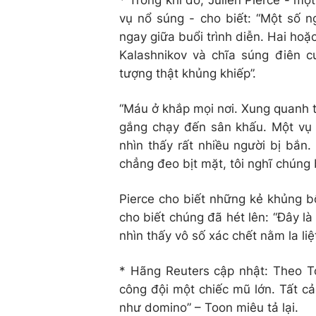
* Trong khi đó, Julien Pierce - mộ
vụ nổ súng - cho biết: “Một số n
ngay giữa buổi trình diễn. Hai ho
Kalashnikov và chĩa súng điên 
tượng thật khủng khiếp”.
“Máu ở khắp mọi nơi. Xung quanh tr
gắng chạy đến sân khấu. Một vụ g
nhìn thấy rất nhiều người bị bắn.
chẳng đeo bịt mặt, tôi nghĩ chúng 
Pierce cho biết những kẻ khủng b
cho biết chúng đã hét lên: “Đây là 
nhìn thấy vô số xác chết nằm la li
* Hãng Reuters cập nhật: Theo T
công đội một chiếc mũ lớn. Tất c
như domino” – Toon miêu tả lại.