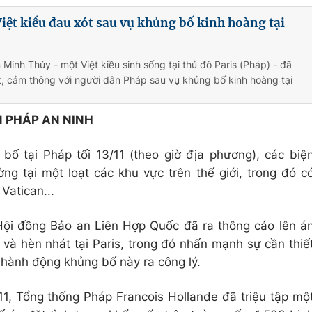
ệt kiều đau xót sau vụ khủng bố kinh hoàng tại
Minh Thúy - một Việt kiều sinh sống tại thủ đô Paris (Pháp) - đã
t, cảm thông với người dân Pháp sau vụ khủng bố kinh hoàng tại
N PHÁP AN NINH
ố tại Pháp tối 13/11 (theo giờ địa phương), các biệ
g tại một loạt các khu vực trên thế giới, trong đó c
Vatican...
Hội đồng Bảo an Liên Hợp Quốc đã ra thông cáo lên á
à hèn nhát tại Paris, trong đó nhấn mạnh sự cần thiế
hành động khủng bố này ra công lý.
11, Tổng thống Pháp Francois Hollande đã triệu tập mộ