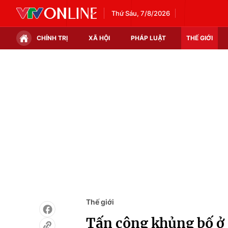
Thứ Sáu, 7/8/2026
CHÍNH TRỊ
XÃ HỘI
PHÁP LUẬT
THẾ GIỚI
Chính trị
Xã hội
Thế giới
Kinh tế
Tin tức
Tài chính
Thế giới đó đây
Thị trường
Câu chuyện quốc tế
Góc doanh nghiệp
Dữ liệu và đời sống
Thế giới
Tấn công khủng bố ở 