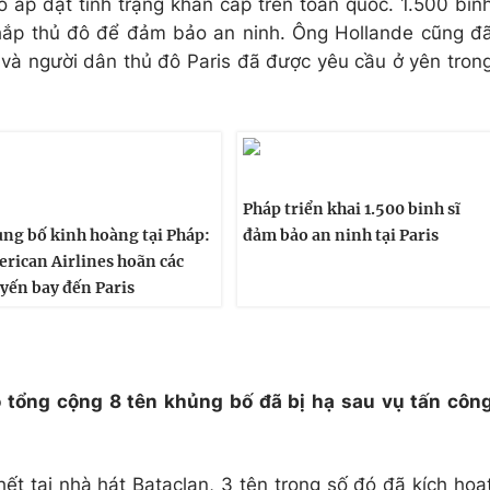
 áp đặt tình trạng khẩn cấp trên toàn quốc. 1.500 bin
khắp thủ đô để đảm bảo an ninh. Ông Hollande cũng đ
 và người dân thủ đô Paris đã được yêu cầu ở yên tron
Pháp triển khai 1.500 binh sĩ
ng bố kinh hoàng tại Pháp:
đảm bảo an ninh tại Paris
rican Airlines hoãn các
yến bay đến Paris
có tổng cộng 8 tên khủng bố đã bị hạ sau vụ tấn côn
ết tại nhà hát Bataclan, 3 tên trong số đó đã kích hoạ