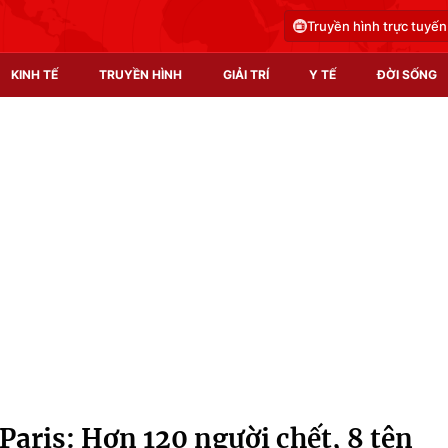
Truyền hình trực tuyến
KINH TẾ
TRUYỀN HÌNH
GIẢI TRÍ
Y TẾ
ĐỜI SỐNG
Pháp luật
Y tế
Truyền hình
Multimedia
Phim VTV
Video
Hậu trường
Shorts video
Nhân vật
Podcast
Khán giả
EMagazine
Giải sao mai
Photo
Paris: Hơn 120 người chết, 8 tên
Infographic