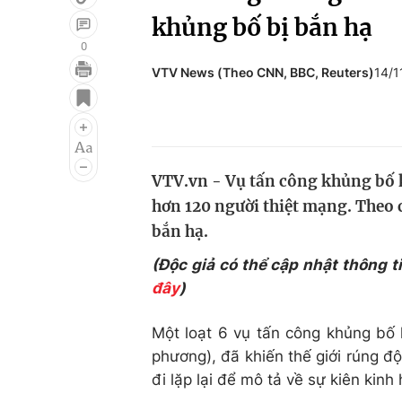
khủng bố bị bắn hạ
0
VTV News (Theo CNN, BBC, Reuters)
14/1
Giải trí
Đời sống
Điện ảnh
Du lịch
Âm nhạc
Làm đẹp
VTV.vn - Vụ tấn công khủng bố k
Sao
Chất lượng cuộc sốn
hơn 120 người thiệt mạng. Theo c
bắn hạ.
(Độc giả có thể cập nhật thông t
đây
)
Một loạt 6 vụ tấn công khủng bố li
phương), đã khiến thế giới rúng đ
đi lặp lại để mô tả về sự kiên kinh 