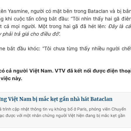
tên Yasmine, người có mặt bên trong Bataclan và bị bắ
g khi cuộc tấn công bắt đầu: “Tôi nhìn thấy hai gã điê
 cả mọi người. Một trong hai gã đã hét lên:
Đây là cá
 phải trả giá cho điều đó
”.
ine bắt đầu khóc: “Tôi chưa từng thấy nhiều người chế
có cả người Việt Nam. VTV đã kết nối được điện thoạ
việc này.
ng Việt Nam bị mắc kẹt gần nhà hát Bataclan
 trình cập nhật thông tin vụ khủng bố ở Paris, phóng viên Chuyển
lạc được với một nhân chứng người Việt hiện đang bị mắc kẹt gần