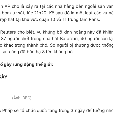
in AP cho là xảy ra tại các nhà hàng bên ngoài sân vậ
 bom tự sát, lúc 21h20. Kế sau đó là một loạt các vụ n
ạp hát tại khu vực quận 10 và 11 trung tâm Paris.
 Reuters cho biết, vụ khủng bố kinh hoàng này đã khiế
 87 người chết trong nhà hát Bataclan, 40 người còn lạ
bố khác trong thành phố. Số người bị thương được thốn
 sát cũng đã bắn hạ 8 tên khủng bố.
ố gây rúng động thế giới:
GÀY
(Ảnh: BBC)
 Pháp sẽ tổ chức quốc tang trong 3 ngày để tưởng nh