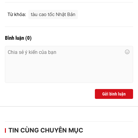
Ðiện thoại Thời báo VTV:
024.66 897 897
Email:
toasoan@vtv.vn
Từ khóa:
tàu cao tốc Nhật Bản
Liên hệ quảng cáo:
024-7300.7108
Bình luận
(
0
)
Gửi bình luận
® Cấm sao chép dưới mọi hình thức nếu không có sự chấp
thuận bằng văn bản. Ghi rõ nguồn VTV.vn khi phát hành lại
thông tin từ website này.
TIN CÙNG CHUYÊN MỤC