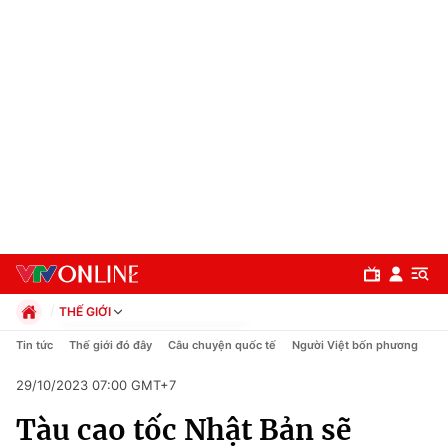
THẾ GIỚI
Chính trị
Tin tức
Thế giới đó đây
Câu chuyện quốc tế
Người Việt bốn phương
Xã hội
29/10/2023 07:00 GMT+7
Pháp luật
Chuyên mục
Kinh tế
Tàu cao tốc Nhật Bản sẽ
Thể thao