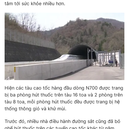
Phim VTV
tâm tới sức khỏe nhiều hơn.
Giải trí
Hậu trường
Điện ảnh
Đời sống
Nhân vật
Âm nhạc
Du lịch
Khán giả
Giáo dục
Sao
Làm đẹp
Giải sao mai
Tuyển sinh
Công nghệ
Chất lượng cuộc sống
Học trực tuyến
Hitech Công nghệ tương lai
Giao lưu trực tuyến
Sản phẩm
Hiện các tàu cao tốc hàng đầu dòng N700 được trang
Lịch phát sóng
Thị trường
bị ba phòng hút thuốc trên tàu 16 toa và 2 phòng trên
tàu 8 toa, mỗi phòng hút thuốc đều được trang bị hệ
Tư vấn
thống thông gió và khử mùi.
Chuyên mục khác
Trước đó, nhiều nhà điều hành đường sắt cũng đã bỏ
Emagazine
Podcast
ghế hút thuốc trên các tuyến cao tốc khác từ năm