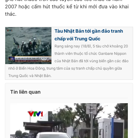
2007 hoặc cấm hút thuốc kể từ khi mới đưa vào khai
Photo
Infographic
thác.
Video
Shorts video
Tàu Nhật Bản tới gần đảo tranh
chấp với Trung Quốc
VTV Money
VTV Thể thao
Rạng sáng nay (18/8), 5 tàu chở khoảng 20
thành viên thuộc tổ chức Ganbare Nippon
của Nhật Bản đã tới vùng biển gần các đảo
VTV Sức khoẻ
Bất động sản
nhỏ ở Biển Hoa Đông, trung tâm của sự tranh chấp chủ quyền giữa
Trung Quốc và Nhật Bản.
Thị trường 24h
Tấm lòng Việt
Tin liên quan
VTV4
Vươn mình bằng AI
VTV9
VTV8
Liên hệ tòa soạn
English