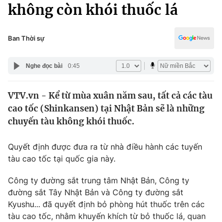
Chính trị
không còn khói thuốc lá
Truyền hình
Văn hóa - Giải trí
Xã hội
Y tế
Ban Thời sự
Đời sống
Pháp luật
Công nghệ
Nghe đọc bài
0:45
Giáo dục
Y tế
VTV.vn - Kể từ mùa xuân năm sau, tất cả các tàu
cao tốc (Shinkansen) tại Nhật Bản sẽ là những
Thế giới
chuyến tàu không khói thuốc.
Tin tức
Kinh tế
Quyết định được đưa ra từ nhà điều hành các tuyến
Thế giới đó đây
tàu cao tốc tại quốc gia này.
Tài chính
Dữ liệu và đời sống
Câu chuyện quốc tế
Công ty đường sắt trung tâm Nhật Bản, Công ty
Thị trường
đường sắt Tây Nhật Bản và Công ty đường sắt
Truyền hình
Kyushu... đã quyết định bỏ phòng hút thuốc trên các
Góc doanh nghiệp
tàu cao tốc, nhằm khuyến khích từ bỏ thuốc lá, quan