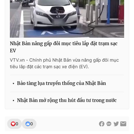
THỜI BÁO VTV
Nhật Bản nâng gấp đôi mục tiêu lắp đặt trạm sạc
EV
Theo dõi báo trên
VTV.vn - Chính phủ Nhật Bản vừa nâng gấp đôi mục
tiêu lắp đặt các trạm sạc xe điện (EV).
Cơ quan chủ quản:
Đài Truyền hình Việt Nam
Bảo tàng lụa truyền thống của Nhật Bản
Cơ quan báo chí:
Thời báo VTV
Giấy phép hoạt động báo in và báo điện tử số 483/GP-BTTTT
cấp ngày 29/12/2023
Nhật Bản mở rộng thu hút đầu tư trong nước
Tổng Biên tập:
Vũ Thanh Thủy
Phó Tổng Biên tập:
Nguyễn Thị Mỹ Hạnh, Phạm Quốc Thắng,
Nguyễn Trọng Ninh
0
0
Tổng đài VTV:
024.38 355 931 - 024.38 355 932