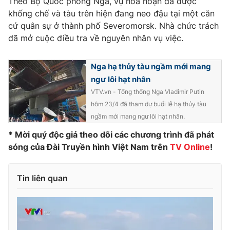
Theo Bộ Quốc phòng Nga, vụ hỏa hoạn đã được
Phim VTV
Giải trí
khống chế và tàu trên hiện đang neo đậu tại một căn
Hậu trường
cứ quân sự ở thành phố Severomorsk. Nhà chức trách
Điện ảnh
đã mở cuộc điều tra về nguyên nhân vụ việc.
Đời sống
Nhân vật
Âm nhạc
Du lịch
Khán giả
Nga hạ thủy tàu ngầm mới mang
Giáo dục
Sao
ngư lôi hạt nhân
Làm đẹp
Giải sao mai
Tuyển sinh
VTV.vn - Tổng thống Nga Vladimir Putin
Công nghệ
Chất lượng cuộc sống
hôm 23/4 đã tham dự buổi lễ hạ thủy tàu
Học trực tuyến
ngầm mới mang ngư lôi hạt nhân.
Hitech Công nghệ tương lai
Giao lưu trực tuyến
* Mời quý độc giả theo dõi các chương trình đã phát
Sản phẩm
sóng của Đài Truyền hình Việt Nam trên
TV Online
!
Lịch phát sóng
Thị trường
Tin liên quan
Tư vấn
Chuyên mục khác
Emagazine
Podcast