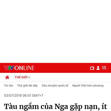
THẾ GIỚI
Chính trị
Tin tức
Thế giới đó đây
Câu chuyện quốc tế
Người Việt bốn phương
Xã hội
03/07/2019 06:01 GMT+7
Pháp luật
Chuyên mục
Kinh tế
Tàu ngầm của Nga gặp nạn, ít
Thể thao