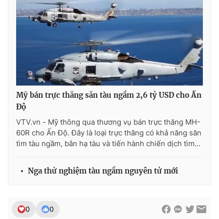
Photo
Infographic
Video
Shorts video
VTV Money
VTV Thể thao
Mỹ bán trực thăng săn tàu ngầm 2,6 tỷ USD cho Ấn
VTV Sức khoẻ
Bất động sản
Độ
VTV.vn - Mỹ thông qua thương vụ bán trực thăng MH-
Thị trường 24h
Tấm lòng Việt
60R cho Ấn Độ. Đây là loại trực thăng có khả năng săn
tìm tàu ngầm, bắn hạ tàu và tiến hành chiến dịch tìm...
VTV4
Vươn mình bằng AI
Nga thử nghiệm tàu ngầm nguyên tử mới
VTV9
VTV8
0
0
Liên hệ tòa soạn
English