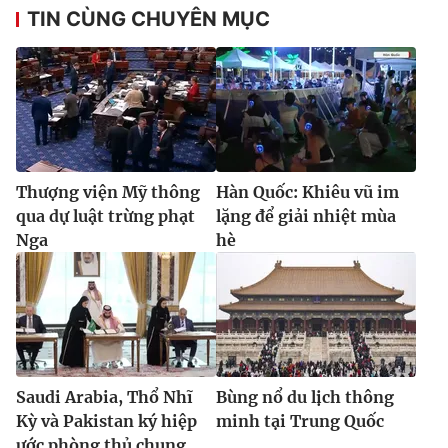
Ðiện thoại Thời báo VTV:
024.66 897 897
TIN CÙNG CHUYÊN MỤC
Email:
toasoan@vtv.vn
Liên hệ quảng cáo:
024-7300.7108
Thượng viện Mỹ thông
Hàn Quốc: Khiêu vũ im
qua dự luật trừng phạt
lặng để giải nhiệt mùa
Nga
hè
® Cấm sao chép dưới mọi hình thức nếu không có sự chấp
thuận bằng văn bản. Ghi rõ nguồn VTV.vn khi phát hành lại
thông tin từ website này.
Saudi Arabia, Thổ Nhĩ
Bùng nổ du lịch thông
Kỳ và Pakistan ký hiệp
minh tại Trung Quốc
ước phòng thủ chung