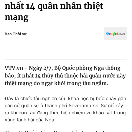
Chính trị
nhất 14 quân nhân thiệt
Truyền hình
mạng
Văn hóa - Giải trí
Xã hội
Y tế
Đời sống
Ban Thời sự
Pháp luật
Công nghệ
Giáo dục
Y tế
VTV.vn - Ngày 2/7, Bộ Quốc phòng Nga thông
Thế giới
báo, ít nhất 14 thủy thủ thuộc hải quân nước này
Tin tức
thiệt mạng do ngạt khói trong tàu ngầm.
Kinh tế
Thế giới đó đây
Đây là chiếc tàu nghiên cứu khoa học bị bốc cháy gần
Tài chính
Dữ liệu và đời sống
căn cứ quân sự ở thành phố Severomorsk. Sự cố xảy
Câu chuyện quốc tế
Thị trường
ra khi con tàu đang thực hiện nhiệm vụ khảo sát trong
vùng lãnh hải của Nga.
Truyền hình
Góc doanh nghiệp