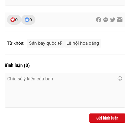
0
0
THỜI BÁO VTV
Từ khóa:
Sân bay quốc tế
Lễ hội hoa đăng
Theo dõi báo trên
Bình luận
(
0
)
Cơ quan chủ quản:
Đài Truyền hình Việt Nam
Cơ quan báo chí:
Thời báo VTV
Giấy phép hoạt động báo in và báo điện tử số 483/GP-BTTTT
cấp ngày 29/12/2023
Tổng Biên tập:
Vũ Thanh Thủy
Phó Tổng Biên tập:
Nguyễn Thị Mỹ Hạnh, Phạm Quốc Thắng,
Nguyễn Trọng Ninh
Gửi bình luận
Tổng đài VTV:
024.38 355 931 - 024.38 355 932