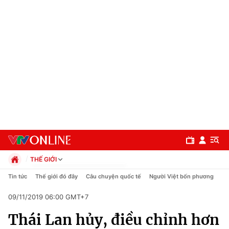
THẾ GIỚI
Chính trị
Tin tức
Thế giới đó đây
Câu chuyện quốc tế
Người Việt bốn phương
Xã hội
09/11/2019 06:00 GMT+7
Pháp luật
Chuyên mục
Kinh tế
Thái Lan hủy, điều chỉnh hơn
Thể thao