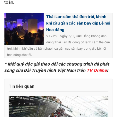
Phim VTV
toàn.
Giải trí
Hậu trường
Điện ảnh
Thái Lan cấm thả đèn trời, khinh
Đời sống
Nhân vật
khí cầu gần các sân bay dịp Lễ hội
Âm nhạc
Hoa đăng
Du lịch
Khán giả
Giáo dục
VTV.vn - Ngày 5/11, Cục Hàng không dân
Sao
Làm đẹp
dụng Thái Lan đã công bố lệnh cấm thả đèn
Giải sao mai
Tuyển sinh
trời, khinh khí cầu và bắn pháo hoa gần các sân bay trong dịp Lễ hội
Công nghệ
Chất lượng cuộc sống
hoa đăng sắp tới.
Học trực tuyến
Hitech Công nghệ tương lai
* Mời quý độc giả theo dõi các chương trình đã phát
Giao lưu trực tuyến
sóng của Đài Truyền hình Việt Nam trên
TV Online
!
Sản phẩm
Lịch phát sóng
Thị trường
Tin liên quan
Tư vấn
Chuyên mục khác
Emagazine
Podcast