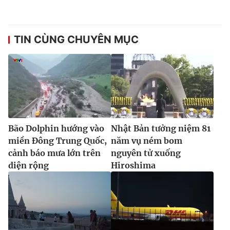
Ðiện thoại Thời báo VTV:
024.66 897 897
Email:
toasoan@vtv.vn
Liên hệ quảng cáo:
024-7300.7108
TIN CÙNG CHUYÊN MỤC
Bão Dolphin hướng vào
Nhật Bản tưởng niệm 81
miền Đông Trung Quốc,
năm vụ ném bom
cảnh báo mưa lớn trên
nguyên tử xuống
diện rộng
Hiroshima
® Cấm sao chép dưới mọi hình thức nếu không có sự chấp
thuận bằng văn bản. Ghi rõ nguồn VTV.vn khi phát hành lại
thông tin từ website này.