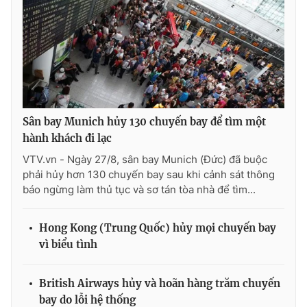
Photo
Infographic
Video
Shorts video
VTV Money
VTV Thể thao
Sân bay Munich hủy 130 chuyến bay để tìm một
hành khách đi lạc
VTV Sức khoẻ
Bất động sản
VTV.vn - Ngày 27/8, sân bay Munich (Đức) đã buộc
phải hủy hơn 130 chuyến bay sau khi cảnh sát thông
Thị trường 24h
Tấm lòng Việt
báo ngừng làm thủ tục và sơ tán tòa nhà để tìm...
VTV4
Vươn mình bằng AI
Hong Kong (Trung Quốc) hủy mọi chuyến bay
vì biểu tình
VTV9
VTV8
British Airways hủy và hoãn hàng trăm chuyến
bay do lỗi hệ thống
Liên hệ tòa soạn
English