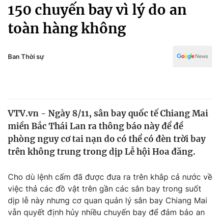
Chính trị
150 chuyến bay vì lý do an
Truyền hình
toàn hàng không
Văn hóa - Giải trí
Xã hội
Y tế
Đời sống
Ban Thời sự
Pháp luật
Công nghệ
Giáo dục
Y tế
VTV.vn - Ngày 8/11, sân bay quốc tế Chiang Mai
Thế giới
miền Bắc Thái Lan ra thông báo này để đề
Tin tức
phòng nguy cơ tai nạn do có thể có đèn trời bay
Kinh tế
trên không trung trong dịp Lễ hội Hoa đăng.
Thế giới đó đây
Tài chính
Dữ liệu và đời sống
Câu chuyện quốc tế
Cho dù lệnh cấm đã được đưa ra trên khắp cả nước về
Thị trường
việc thả các đồ vật trên gần các sân bay trong suốt
dịp lễ này nhưng cơ quan quản lý sân bay Chiang Mai
Truyền hình
Góc doanh nghiệp
vẫn quyết định hủy nhiều chuyến bay để đảm bảo an