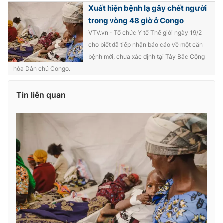
Xuất hiện bệnh lạ gây chết người
trong vòng 48 giờ ở Congo
VTV.vn - Tổ chức Y tế Thế giới ngày 19/2
cho biết đã tiếp nhận báo cáo về một căn
THỜI BÁO VTV
bệnh mới, chưa xác định tại Tây Bắc Cộng
hòa Dân chủ Congo.
Tin liên quan
Theo dõi báo trên
Cơ quan chủ quản:
Đài Truyền hình Việt Nam
Cơ quan báo chí:
Thời báo VTV
Giấy phép hoạt động báo in và báo điện tử số 483/GP-BTTTT
cấp ngày 29/12/2023
Tổng Biên tập:
Vũ Thanh Thủy
Phó Tổng Biên tập:
Nguyễn Thị Mỹ Hạnh, Phạm Quốc Thắng,
Nguyễn Trọng Ninh
Tổng đài VTV:
024.38 355 931 - 024.38 355 932