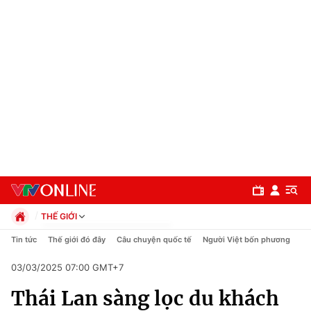
THẾ GIỚI
Chính trị
Tin tức
Thế giới đó đây
Câu chuyện quốc tế
Người Việt bốn phương
Xã hội
03/03/2025 07:00 GMT+7
Pháp luật
Chuyên mục
Kinh tế
Thái Lan sàng lọc du khách
Thể thao