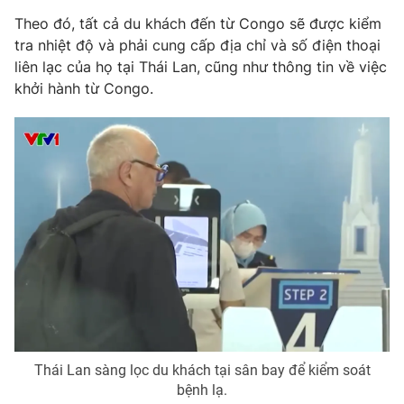
Phim VTV
Giải trí
Theo đó, tất cả du khách đến từ Congo sẽ được kiểm
Hậu trường
tra nhiệt độ và phải cung cấp địa chỉ và số điện thoại
Điện ảnh
liên lạc của họ tại Thái Lan, cũng như thông tin về việc
Đời sống
Nhân vật
khởi hành từ Congo.
Âm nhạc
Du lịch
Khán giả
Giáo dục
Sao
Làm đẹp
Giải sao mai
Tuyển sinh
Công nghệ
Chất lượng cuộc sống
Học trực tuyến
Hitech Công nghệ tương lai
Giao lưu trực tuyến
Sản phẩm
Lịch phát sóng
Thị trường
Tư vấn
Chuyên mục khác
Thái Lan sàng lọc du khách tại sân bay để kiểm soát
Emagazine
Podcast
bệnh lạ.