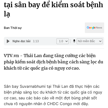
Chính trị
tại sân bay để kiểm soát bệnh
Truyền hình
lạ
Văn hóa - Giải trí
Xã hội
Y tế
Đời sống
Ban Thời sự
Pháp luật
Công nghệ
Giáo dục
Nghe đọc bài
1:13
Y tế
VTV.vn - Thái Lan đang tăng cường các biện
Thế giới
pháp kiểm soát dịch bệnh bằng cách sàng lọc du
Tin tức
khách từ các quốc gia có nguy cơ cao.
Kinh tế
Thế giới đó đây
Tài chính
Dữ liệu và đời sống
Sân bay Suvarnabhumi tại Thái Lan đã thực hiện các
Câu chuyện quốc tế
Thị trường
biện pháp sàng lọc du khách từ các quốc gia có nguy
cơ cao, sau các báo cáo về một đợt bùng phát sốt
Truyền hình
Góc doanh nghiệp
chưa rõ nguyên nhân ở CHDC Congo mới đây.