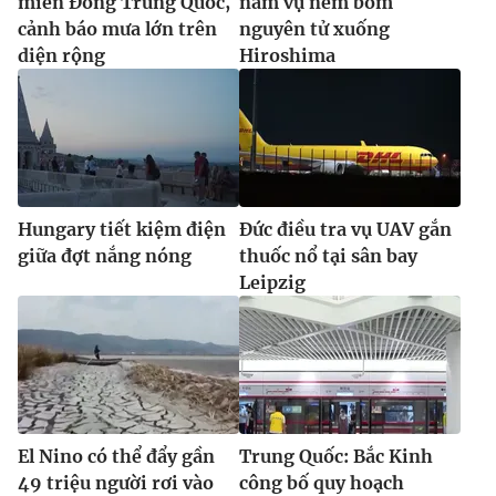
miền Đông Trung Quốc,
năm vụ ném bom
cảnh báo mưa lớn trên
nguyên tử xuống
diện rộng
Hiroshima
Hungary tiết kiệm điện
Đức điều tra vụ UAV gắn
giữa đợt nắng nóng
thuốc nổ tại sân bay
Leipzig
El Nino có thể đẩy gần
Trung Quốc: Bắc Kinh
49 triệu người rơi vào
công bố quy hoạch