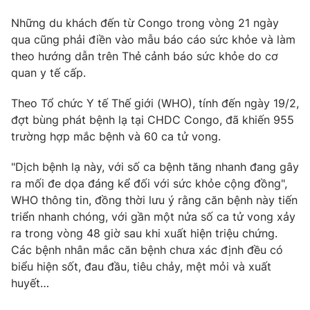
Photo
Infographic
Những du khách đến từ Congo trong vòng 21 ngày
qua cũng phải điền vào mẫu báo cáo sức khỏe và làm
theo hướng dẫn trên Thẻ cảnh báo sức khỏe do cơ
Video
Shorts video
quan y tế cấp.
VTV Money
VTV Thể thao
Theo Tổ chức Y tế Thế giới (WHO), tính đến ngày 19/2,
đợt bùng phát bệnh lạ tại CHDC Congo, đã khiến 955
trường hợp mắc bệnh và 60 ca tử vong.
VTV Sức khoẻ
Bất động sản
"Dịch bệnh lạ này, với số ca bệnh tăng nhanh đang gây
Thị trường 24h
Tấm lòng Việt
ra mối đe dọa đáng kể đối với sức khỏe cộng đồng",
WHO thông tin, đồng thời lưu ý rằng căn bệnh này tiến
triển nhanh chóng, với gần một nửa số ca tử vong xảy
VTV4
Vươn mình bằng AI
ra trong vòng 48 giờ sau khi xuất hiện triệu chứng.
Các bệnh nhân mắc căn bệnh chưa xác định đều có
VTV9
VTV8
biểu hiện sốt, đau đầu, tiêu chảy, mệt mỏi và xuất
huyết…
Liên hệ tòa soạn
English