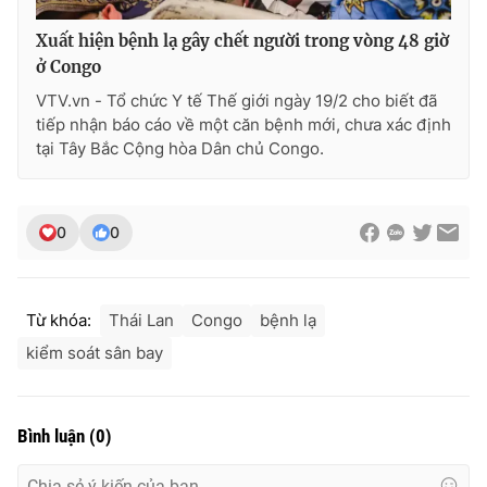
Ðiện thoại Thời báo VTV:
024.66 897 897
Xuất hiện bệnh lạ gây chết người trong vòng 48 giờ
Email:
toasoan@vtv.vn
ở Congo
Liên hệ quảng cáo:
024-7300.7108
VTV.vn - Tổ chức Y tế Thế giới ngày 19/2 cho biết đã
tiếp nhận báo cáo về một căn bệnh mới, chưa xác định
tại Tây Bắc Cộng hòa Dân chủ Congo.
0
0
Từ khóa:
Thái Lan
Congo
bệnh lạ
kiểm soát sân bay
® Cấm sao chép dưới mọi hình thức nếu không có sự chấp
thuận bằng văn bản. Ghi rõ nguồn VTV.vn khi phát hành lại
thông tin từ website này.
Bình luận
(
0
)