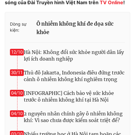
sóng của Đài Truyền hình Việt Nam trên
TV Online
!
Ô nhiễm không khí đe dọa sức
Dòng sự
THỜI BÁO VTV
kiện:
khỏe
Hà Nội: Không đổi sức khỏe người dân lấy
12/10
Theo dõi báo trên
lợi ích doanh nghiệp
Thủ đô Jakarta, Indonesia điêu đứng trước
30/11
Cơ quan chủ quản:
Đài Truyền hình Việt Nam
cảnh ô nhiễm không khí nghiêm trọng
Cơ quan báo chí:
Thời báo VTV
Giấy phép hoạt động báo in và báo điện tử số 483/GP-BTTTT
[INFOGRAPHIC] Cách bảo vệ sức khỏe
04/10
cấp ngày 29/12/2023
trước ô nhiễm không khí tại Hà Nội
Tổng Biên tập:
Vũ Thanh Thủy
2 nguyên nhân chính gây ô nhiễm không
04/10
Phó Tổng Biên tập:
Nguyễn Thị Mỹ Hạnh, Phạm Quốc Thắng,
khí: Vì sao chưa được kiểm soát triệt để?
Nguyễn Trọng Ninh
Tổng đài VTV:
024.38 355 931 - 024.38 355 932
Nhiều trường học ở Hà Nội tạm hoãn các
03/10