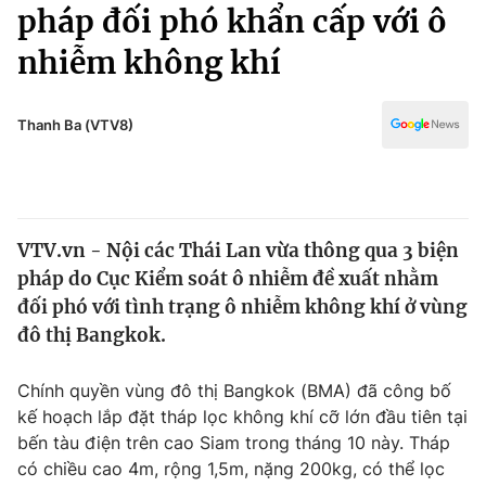
Chính trị
pháp đối phó khẩn cấp với ô
Truyền hình
nhiễm không khí
Văn hóa - Giải trí
Xã hội
Y tế
Đời sống
Thanh Ba (VTV8)
Pháp luật
Công nghệ
Giáo dục
Y tế
VTV.vn - Nội các Thái Lan vừa thông qua 3 biện
Thế giới
pháp do Cục Kiểm soát ô nhiễm đề xuất nhằm
Tin tức
đối phó với tình trạng ô nhiễm không khí ở vùng
Kinh tế
đô thị Bangkok.
Thế giới đó đây
Tài chính
Dữ liệu và đời sống
Câu chuyện quốc tế
Chính quyền vùng đô thị Bangkok (BMA) đã công bố
Thị trường
kế hoạch lắp đặt tháp lọc không khí cỡ lớn đầu tiên tại
bến tàu điện trên cao Siam trong tháng 10 này. Tháp
Truyền hình
Góc doanh nghiệp
có chiều cao 4m, rộng 1,5m, nặng 200kg, có thể lọc