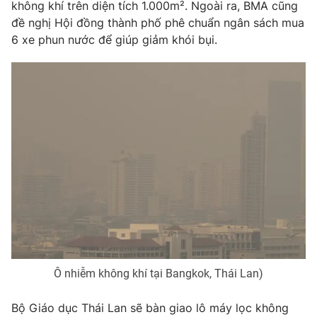
Phim VTV
không khí trên diện tích 1.000m². Ngoài ra, BMA cũng
Giải trí
đề nghị Hội đồng thành phố phê chuẩn ngân sách mua
Hậu trường
6 xe phun nước để giúp giảm khói bụi.
Điện ảnh
Đời sống
Nhân vật
Âm nhạc
Du lịch
Khán giả
Giáo dục
Sao
Làm đẹp
Giải sao mai
Tuyển sinh
Công nghệ
Chất lượng cuộc sống
Học trực tuyến
Hitech Công nghệ tương lai
Giao lưu trực tuyến
Sản phẩm
Lịch phát sóng
Thị trường
Tư vấn
Chuyên mục khác
Ô nhiễm không khí tại Bangkok, Thái Lan)
Emagazine
Podcast
Bộ Giáo dục Thái Lan sẽ bàn giao lô máy lọc không