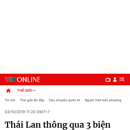
THẾ GIỚI
Chính trị
Tin tức
Thế giới đó đây
Câu chuyện quốc tế
Người Việt bốn phương
Xã hội
03/10/2019 11:20 GMT+7
Pháp luật
Chuyên mục
Kinh tế
Thái Lan thông qua 3 biện
Thể thao