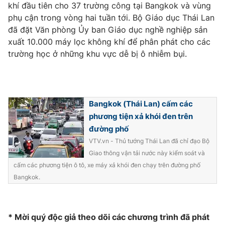
khí đầu tiên cho 37 trường công tại Bangkok và vùng
Photo
Infographic
phụ cận trong vòng hai tuần tới. Bộ Giáo dục Thái Lan
đã đặt Văn phòng Ủy ban Giáo dục nghề nghiệp sản
xuất 10.000 máy lọc không khí để phân phát cho các
Video
Shorts video
trường học ở những khu vực dễ bị ô nhiễm bụi.
VTV Money
VTV Thể thao
VTV Sức khoẻ
Bất động sản
Bangkok (Thái Lan) cấm các
phương tiện xả khói đen trên
đường phố
Thị trường 24h
Tấm lòng Việt
VTV.vn - Thủ tướng Thái Lan đã chỉ đạo Bộ
Giao thông vận tải nước này kiểm soát và
VTV4
Vươn mình bằng AI
cấm các phương tiện ô tô, xe máy xả khói đen chạy trên đường phố
Bangkok.
VTV9
VTV8
* Mời quý độc giả theo dõi các chương trình đã phát
Liên hệ tòa soạn
English