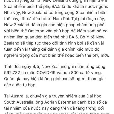
nước này. Ngoài ra, New Zealand cũng ghi nhận thêm
Email:
toasoan@vtv.vn
2 ca nhiễm biến thể phụ BA.5 là du khách nước ngoài.
Liên hệ quảng cáo:
024-7300.7108
Như vậy, New Zealand có tổng cộng 3 ca nhiễm biến
thể này, tất cả đều tới từ Nam Phi. Tại giai đoạn này,
New Zealand đánh giá các biện pháp nhằm ứng phó
với biển thể Omicron vẫn phù hợp để kiểm soát số ca
nhiễm liên quan đến biến thể phụ BA.5. Bộ Y tế New
Zealand sẽ tiếp tục theo dõi tình hình bởi sẽ cần vài
tuần đến vài tháng để đánh giá chính xác mức độ
nghiêm trọng của một biến thể hoặc biến thể phụ mới.
Tính đến ngày 9/5, New Zealand ghi nhận tổng cộng
992.732 ca mắc COVID-19 và hơn 800 ca tử vong.
Quốc gia này hiện không giới hạn số người tham gia
® Cấm sao chép dưới mọi hình thức nếu không có sự chấp
thuận bằng văn bản. Ghi rõ nguồn VTV.vn khi phát hành lại
các cuộc tụ họp.
thông tin từ website này.
Tại Australia, chuyên gia truyền nhiễm của Đại học
South Australia, ông Adrian Esterman cảnh báo số ca
tái nhiễm của nước này đang trên đà tăng trong bối