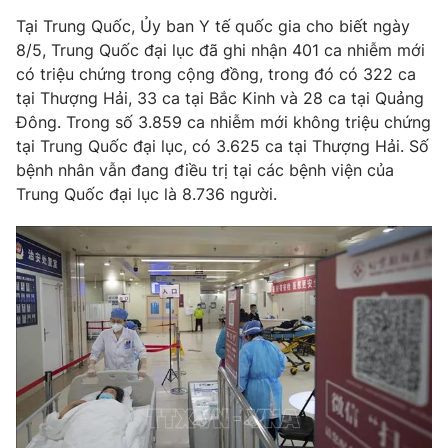
Tại Trung Quốc, Ủy ban Y tế quốc gia cho biết ngày
Photo
Infographic
8/5, Trung Quốc đại lục đã ghi nhận 401 ca nhiễm mới
có triệu chứng trong cộng đồng, trong đó có 322 ca
Video
Shorts video
tại Thượng Hải, 33 ca tại Bắc Kinh và 28 ca tại Quảng
Đông. Trong số 3.859 ca nhiễm mới không triệu chứng
tại Trung Quốc đại lục, có 3.625 ca tại Thượng Hải. Số
VTV Money
VTV Thể thao
bệnh nhân vẫn đang điều trị tại các bệnh viện của
Trung Quốc đại lục là 8.736 người.
VTV Sức khoẻ
Bất động sản
Thị trường 24h
Tấm lòng Việt
VTV4
Vươn mình bằng AI
VTV9
VTV8
Liên hệ tòa soạn
English