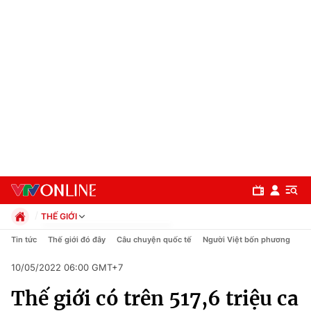
THẾ GIỚI
Chính trị
Tin tức
Thế giới đó đây
Câu chuyện quốc tế
Người Việt bốn phương
Xã hội
10/05/2022 06:00 GMT+7
Pháp luật
Chuyên mục
Kinh tế
Thế giới có trên 517,6 triệu ca
Thể thao