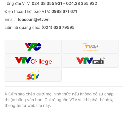
Tổng đài VTV:
024.38 355 931 - 024.38 355 932
Ðiện thoại Thời báo VTV:
0988 671 671
Email:
toasoan@vtv.vn
Liên hệ quảng cáo:
(024) 626 79595
® Cấm sao chép dưới mọi hình thức nếu không có sự chấp
thuận bằng văn bản. Ghi rõ nguồn VTV.vn khi phát hành lại
thông tin từ website này.