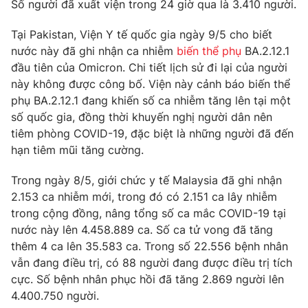
Phim VTV
Số người đã xuất viện trong 24 giờ qua là 3.410 người.
Giải trí
Hậu trường
Tại Pakistan, Viện Y tế quốc gia ngày 9/5 cho biết
Điện ảnh
nước này đã ghi nhận ca nhiễm
biến thể phụ
BA.2.12.1
Đời sống
Nhân vật
đầu tiên của Omicron. Chi tiết lịch sử đi lại của người
Âm nhạc
Du lịch
này không được công bố. Viện này cảnh báo biến thể
Khán giả
Giáo dục
Sao
phụ BA.2.12.1 đang khiến số ca nhiễm tăng lên tại một
Làm đẹp
Giải sao mai
số quốc gia, đồng thời khuyến nghị người dân nên
Tuyển sinh
tiêm phòng COVID-19, đặc biệt là những người đã đến
Công nghệ
Chất lượng cuộc sống
hạn tiêm mũi tăng cường.
Học trực tuyến
Hitech Công nghệ tương lai
Giao lưu trực tuyến
Trong ngày 8/5, giới chức y tế Malaysia đã ghi nhận
Sản phẩm
2.153 ca nhiễm mới, trong đó có 2.151 ca lây nhiễm
trong cộng đồng, nâng tổng số ca mắc COVID-19 tại
Lịch phát sóng
Thị trường
nước này lên 4.458.889 ca. Số ca tử vong đã tăng
Tư vấn
thêm 4 ca lên 35.583 ca. Trong số 22.556 bệnh nhân
vẫn đang điều trị, có 88 người đang được điều trị tích
Chuyên mục khác
cực. Số bệnh nhân phục hồi đã tăng 2.869 người lên
Emagazine
Podcast
4.400.750 người.