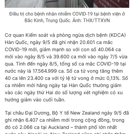
Điều trị cho bệnh nhân nhiễm COVID-19 tại bệnh viện ở
Bắc Kinh, Trung Quốc. Ảnh: THX/TTXVN
THỜI BÁO VTV
Cơ quan Kiểm soát và phòng ngừa dịch bệnh (KDCA)
Hàn Quốc, ngày 9/5 đã ghi nhận 20.601 ca mắc
Theo dõi báo trên
COVID-19 mới, giảm mạnh so với con số 40.064 ca
mới vào ngày 8/5 và 39.600 ca mới vào ngày 7/5 vừa
qua. Tính đến ngày 8/5, tổng số ca mắc COVID-19 tại
Cơ quan chủ quản:
Đài Truyền hình Việt Nam
nước này là 17.564.999 ca. Số ca tử vong tăng thêm
Cơ quan báo chí:
Thời báo VTV
40 ca lên 23.400 ca với tỷ lệ tử vong ở mức 0,13%. Số
Giấy phép hoạt động báo in và báo điện tử số 483/GP-BTTTT
ca nhiễm mới hằng ngày tại Hàn Quốc thường giảm
cấp ngày 29/12/2023
vào các ngày thứ Hai do số lượng xét nghiệm có xu
Tổng Biên tập:
Vũ Thanh Thủy
hướng giảm vào cuối tuần.
Phó Tổng Biên tập:
Nguyễn Thị Mỹ Hạnh, Phạm Quốc Thắng,
Nguyễn Trọng Ninh
Tại châu Đại Dương, Bộ Y tế New Zealand ngày 9/5 đã
Tổng đài VTV:
024.38 355 931 - 024.38 355 932
ghi nhận 6.407 ca nhiễm mới trong cộng đồng, trong
Ðiện thoại Thời báo VTV:
024.66 897 897
đó có 2.066 ca tại Auckland – thành phố lớn nhất