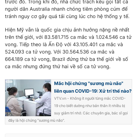
trước đó. Trong khi đó, nhà chức trách kêu gọi tất cả
người dân Australia nhanh chóng tiêm phòng cúm để
tránh nguy cơ gây quá tải cùng lúc cho hệ thống y tế.
Hiện Mỹ vẫn là quốc gia chịu ảnh hưởng nặng nề nhất
trên thế giới, với 83.581.715 ca mắc và 1.024.546 ca tử
vong. Tiếp theo là Ấn Độ với 43.105.401 ca mắc và
524.093 ca tử vong. Với 30.564.536 ca mắc và
664.189 ca tử vong, Brazil đứng thứ ba thế giới về số
ca mắc nhưng đứng thứ hai về số ca tử vong.
Mắc hội chứng "sương mù não"
liên quan COVID-19: Xử trí thế nào?
VTV.vn - Không ít người từng mắc COVID-
19 cho biết dường như bản thân ít nhiều bị
suy giảm trí nhớ. Các chuyên gia, bác sĩ gọi
đây là hội chứng "sương mù não".