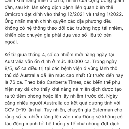
cảnh khả năng miễn dịch tự nhiên của cộng đồng giảm
dần, sau khi làn sóng dịch bệnh liên quan biến thể
Omicron đạt đỉnh vào tháng 12/2021 và tháng 1/2022.
Ông nhấn mạnh chính quyền các địa phương đều
không có hệ thống theo dõi các trường hợp tái nhiễm,
khiến các chuyên gia phải dựa vào số liệu từ bên
ngoài.
Kể từ giữa tháng 4, số ca nhiễm mới hàng ngày tại
Australia vẫn ổn định ở mức 40.000 ca. Trong ngày
8/5, số ca điều trị tại các bệnh viện ở vùng lãnh thổ
thủ đô Australia đã lên mức cao nhất từ trước đến nay
là 76 ca. Theo báo Canberra Times, các biến thể phụ
hiện nay đã cho thấy khả năng né miễn dịch được tạo
ra từ tiêm phòng hoặc lần lây nhiễm trước đó. Ngày
càng nhiều người Australia có kết quả dương tính với
COVID-19 lần hai. Tuy nhiên, chuyên gia Esterman cho
rằng số ca nhiễm tăng lên vào mùa Đông sẽ không có
tác động mạnh tới hệ thống y tế như những đợt dịch